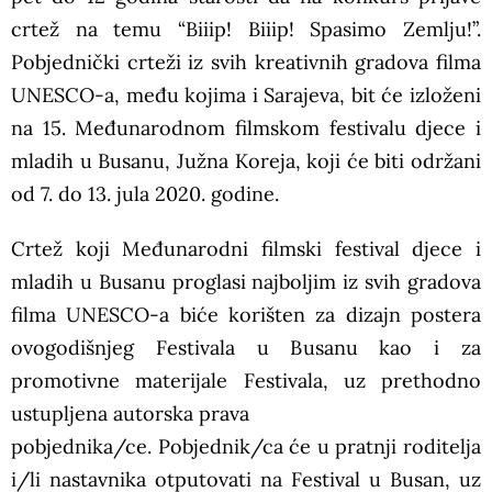
crtež na temu “Biiip! Biiip! Spasimo Zemlju!”.
Pobjednički crteži iz svih kreativnih gradova filma
UNESCO-a, među kojima i Sarajeva, bit će izloženi
na 15. Međunarodnom filmskom festivalu djece i
mladih u Busanu, Južna Koreja, koji će biti održani
od 7. do 13. jula 2020. godine.
Crtež koji Međunarodni filmski festival djece i
mladih u Busanu proglasi najboljim iz svih gradova
filma UNESCO-a biće korišten za dizajn postera
ovogodišnjeg Festivala u Busanu kao i za
promotivne materijale Festivala, uz prethodno
ustupljena autorska prava
pobjednika/ce. Pobjednik/ca će u pratnji roditelja
i/li nastavnika otputovati na Festival u Busan, uz