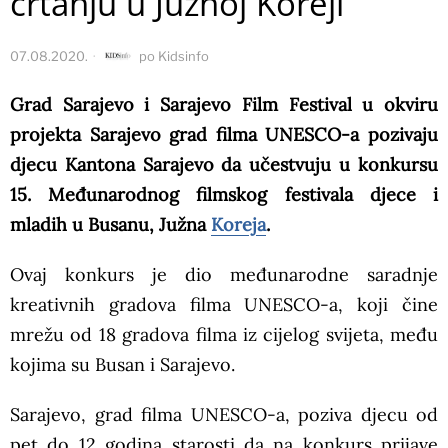
crtanju u Južnoj Koreji
07.08.2020.
po
Kidsinfo
Grad Sarajevo i Sarajevo Film Festival u okviru
projekta Sarajevo grad filma UNESCO-a pozivaju
djecu Kantona Sarajevo da učestvuju u konkursu
15. Međunarodnog filmskog festivala djece i
mladih u Busanu, Južna
Koreja
.
Ovaj konkurs je dio međunarodne saradnje
kreativnih gradova filma UNESCO-a, koji čine
mrežu od 18 gradova filma iz cijelog svijeta, među
kojima su Busan i Sarajevo.
Sarajevo, grad filma UNESCO-a, poziva djecu od
pet do 12 godina starosti da na konkurs prijave