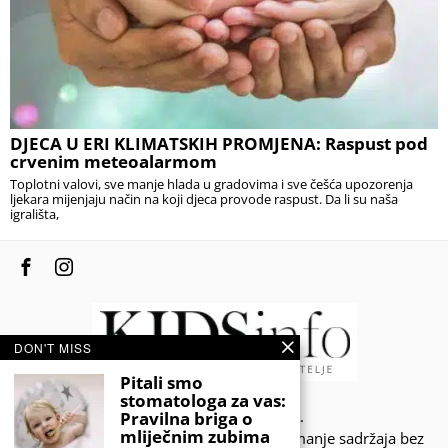
DJECA U ERI KLIMATSKIH PROMJENA: Raspust pod
crvenim meteoalarmom
Toplotni valovi, sve manje hlada u gradovima i sve češća upozorenja
ljekara mijenjaju način na koji djeca provode raspust. Da li su naša
igrališta,
DON'T MISS
Pitali smo
stomatologa za vas:
© 2020 - KIDSINFO.BA.
Pravilna briga o
mliječnim zubima
Sva prava zadržana. Zabranjeno preuzimanje sadržaja bez