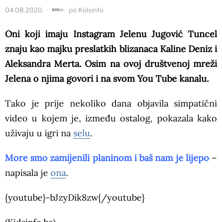
04.08.2020.
po
Kidsinfo
Oni koji imaju Instagram Jelenu Jugović Tuncel
znaju kao majku preslatkih blizanaca Kaline Deniz i
Aleksandra Merta. Osim na ovoj društvenoj mreži
Jelena o njima govori i na svom You Tube kanalu.
Tako je prije nekoliko dana objavila simpatični
video u kojem je, između ostalog, pokazala kako
uživaju u igri na
selu
.
More smo zamijenili planinom i baš nam je lijepo
–
napisala je
ona
.
{youtube}-bJzyDik8zw{/youtube}