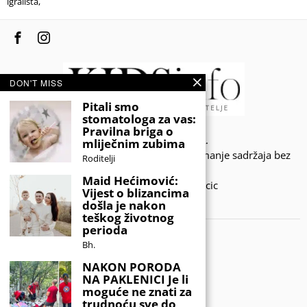
igrališta,
DON'T MISS
Pitali smo
stomatologa za vas:
Pravilna briga o
© 2020 - KIDSINFO.BA.
mliječnim zubima
Sva prava zadržana. Zabranjeno preuzimanje sadržaja bez
Roditelji
dozvole izdavača.
Maid Hećimović:
Developed by Amar SIjercic
Vijest o blizancima
došla je nakon
IZAŠAO JE NOVI MAGAZIN!
teškog životnog
perioda
Bh.
NAKON PORODA
NA PAKLENICI Je li
moguće ne znati za
trudnoću sve do