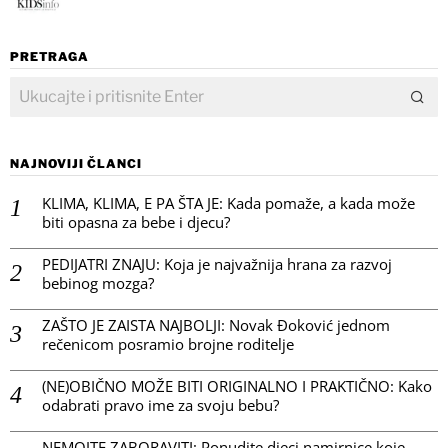
PRETRAGA
NAJNOVIJI ČLANCI
KLIMA, KLIMA, E PA ŠTA JE: Kada pomaže, a kada može
biti opasna za bebe i djecu?
PEDIJATRI ZNAJU: Koja je najvažnija hrana za razvoj
bebinog mozga?
ZAŠTO JE ZAISTA NAJBOLJI: Novak Đoković jednom
rečenicom posramio brojne roditelje
(NE)OBIČNO MOŽE BITI ORIGINALNO I PRAKTIČNO: Kako
odabrati pravo ime za svoju bebu?
NEMOJTE ZABORAVITI: Ponudite djeci namirnice koje