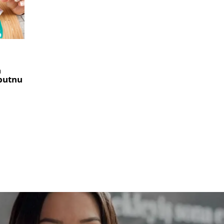
a
 putnu