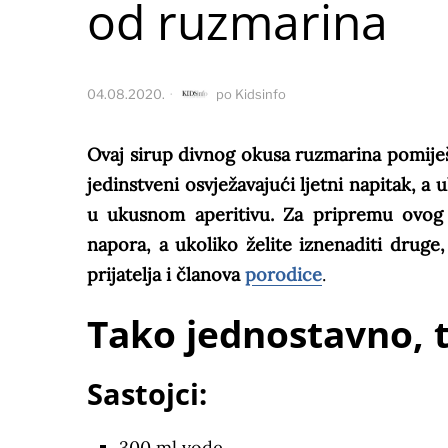
od ruzmarina
04.08.2020.
po
Kidsinfo
Ovaj sirup divnog okusa ruzmarina pomij
jedinstveni osvježavajući ljetni napitak, 
u ukusnom aperitivu. Za pripremu ovog
napora, a ukoliko želite iznenaditi drug
prijatelja i članova
porodice
.
Tako jednostavno, 
Sastojci:
300 ml vode