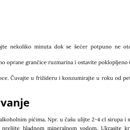
rjajte nekoliko minuta dok se šećer potpuno ne ot
o oprane grančice ruzmarina i ostavite poklopljeno 
oce. Čuvajte u frižideru i konzumirajte u roku od pe
ivanje
alkoholnim pićima. Npr. u čašu ulijte 2-4 cl sirupa i 
i prelijte hladnom mineralnom vodom. Ukrasite k