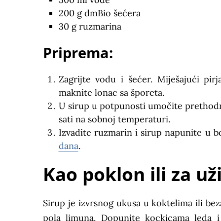
200 g dmBio šećera
30 g ruzmarina
Priprema:
Zagrijte vodu i šećer. Miješajući pi
maknite lonac sa šporeta.
U sirup u potpunosti umočite prethodn
sati na sobnoj temperaturi.
Izvadite ruzmarin i sirup napunite u b
dana
.
Kao poklon ili za už
Sirup je izvrsnog ukusa u koktelima ili bez
pola limuna. Dopunite kockicama leda 