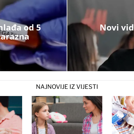
mlađa od 5
Novi vid
zarazna
NAJNOVIJE IZ VIJESTI