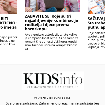
ZABAVITE SE: Koje su tri
BITI
SAČUVAJ
najzahtjevnije kombinacije
AKTIČNO:
Šta treba
roditelja i djece prema
o ime za
putnu a
horoskopu
Prije polask
Ako vjerujte u astrologiju znate koliko
apoteku pril
najbolji izbor
je kompatibilnost bitna. Ali ne samo za
dužini puto
ednost, a ne
romantične odnose! Vaš horoskopski
trebao bi bi
no ono koje
znak također utiče na kompatibilnost i
kupanja i stv
sa
© 2020 - KIDSINFO.BA.
Sva prava zadržana. Zabranjeno preuzimanje sadržaja bez