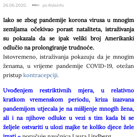
26.06.2020.
po
Kidsinfo
Iako se zbog pandemije korona virusa u mnogim
zemljama očekivao porast nataliteta, istraživanja
su pokazala da se ipak veliki broj Amerikanki
odlučio na prolongiranje trudnoće.
Istovremeno, istraživanja pokazuju da je mnogim
ženama, u vrijeme pandemije COVID-19, otežan
pristup
kontracepciji.
Uvođenjem restriktivnih mjera, u relativno
kratkom vremenskom periodu, kriza izazvana
pandemijom utjecala je na mišljenje mnogih žena,
ali i na njihove odluke u vezi s tim kada bi se
željele ostvariti u ulozi majke te koliko djece žele
imati –
poručuje naučnica Laura Lindberg.