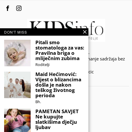
DON'T MISS
Pitali smo
stomatologa za vas:
© 2020 - KIDSINFO.BA.
Pravilna briga o
mliječnim zubima
Sva prava zadržana. Zabranjeno preuzimanje sadržaja bez
Roditelji
dozvole izdavača.
Developed by Amar SIjercic
Maid Hećimović:
Vijest o blizancima
IZAŠAO JE NOVI MAGAZIN!
došla je nakon
teškog životnog
perioda
Bh.
PAMETAN SAVJET
Ne kupujte
slatkišima dječju
ljubav