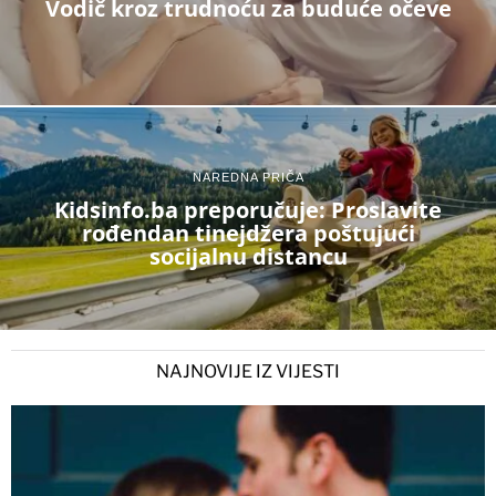
Vodič kroz trudnoću za buduće očeve
NAREDNA PRIČA
Kidsinfo.ba preporučuje: Proslavite
rođendan tinejdžera poštujući
socijalnu distancu
NAJNOVIJE IZ VIJESTI