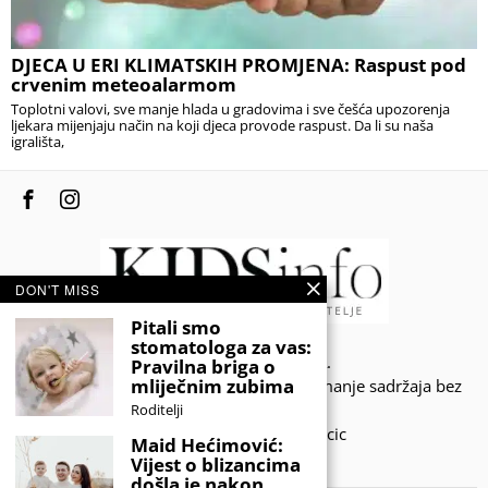
DJECA U ERI KLIMATSKIH PROMJENA: Raspust pod
crvenim meteoalarmom
Toplotni valovi, sve manje hlada u gradovima i sve češća upozorenja
ljekara mijenjaju način na koji djeca provode raspust. Da li su naša
igrališta,
DON'T MISS
Pitali smo
stomatologa za vas:
© 2020 - KIDSINFO.BA.
Pravilna briga o
mliječnim zubima
Sva prava zadržana. Zabranjeno preuzimanje sadržaja bez
dozvole izdavača.
Roditelji
Developed by Amar SIjercic
Maid Hećimović:
Vijest o blizancima
IZAŠAO JE NOVI MAGAZIN!
došla je nakon