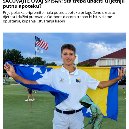
SAČUVAJTE OVAJ SPISAK: Šta treba ubaciti u ljetnju
putnu apoteku?
Prije polaska pripremite malu putnu apoteku prilagođenu uzrastu
djeteta i dužini putovanja Odmor s djecom trebao bi biti vrijeme
opuštanja, kupanja i stvaranja lijepih