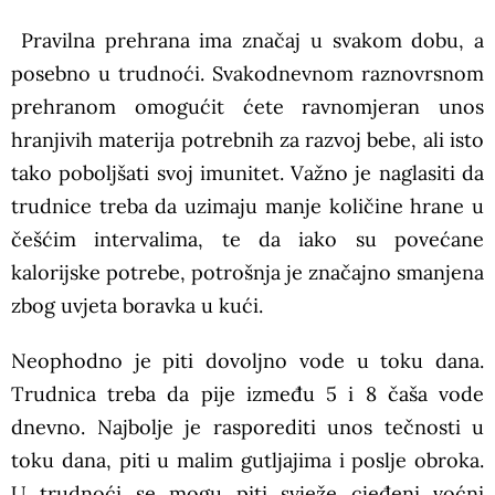
Pravilna prehrana ima značaj u svakom dobu, a
posebno u trudnoći. Svakodnevnom raznovrsnom
prehranom omogućit ćete ravnomjeran unos
hranjivih materija potrebnih za razvoj bebe, ali isto
tako poboljšati svoj imunitet. Važno je naglasiti da
trudnice treba da uzimaju manje količine hrane u
češćim intervalima, te da iako su povećane
kalorijske potrebe, potrošnja je značajno smanjena
zbog uvjeta boravka u kući.
Neophodno je piti dovoljno vode u toku dana.
Trudnica treba da pije između 5 i 8 čaša vode
dnevno. Najbolje je rasporediti unos tečnosti u
toku dana, piti u malim gutljajima i poslje obroka.
U trudnoći se mogu piti svježe cjeđeni voćni