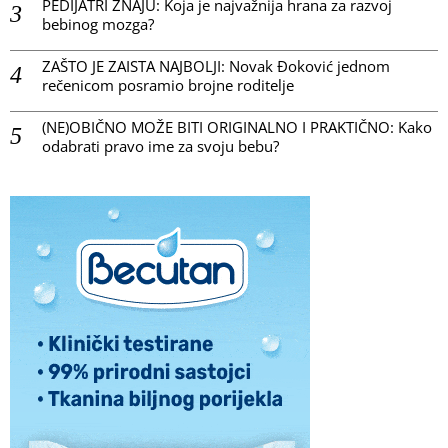
PEDIJATRI ZNAJU: Koja je najvažnija hrana za razvoj
bebinog mozga?
ZAŠTO JE ZAISTA NAJBOLJI: Novak Đoković jednom
rečenicom posramio brojne roditelje
(NE)OBIČNO MOŽE BITI ORIGINALNO I PRAKTIČNO: Kako
odabrati pravo ime za svoju bebu?