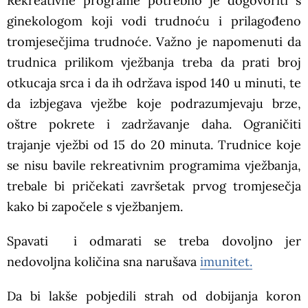
Rekreativne programe potrebno je dogovoriti s
ginekologom koji vodi trudnoću i prilagođeno
tromjesečjima trudnoće. Važno je napomenuti da
trudnica prilikom vježbanja treba da prati broj
otkucaja srca i da ih održava ispod 140 u minuti, te
da izbjegava vježbe koje podrazumjevaju brze,
oštre pokrete i zadržavanje daha. Ograničiti
trajanje vježbi od 15 do 20 minuta. Trudnice koje
se nisu bavile rekreativnim programima vježbanja,
trebale bi pričekati završetak prvog tromjesečja
kako bi započele s vježbanjem.
Spavati i odmarati se treba dovoljno jer
nedovoljna količina sna narušava
imunitet.
Da bi lakše pobjedili strah od dobijanja koron