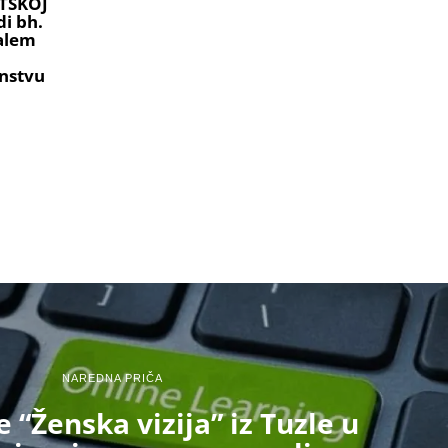
TSKOJ
i bh.
ralem
nstvu
NAREDNA PRIČA
 “Ženska vizija” iz Tuzle u