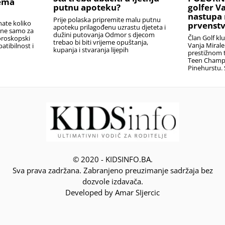
rema
putnu apoteku?
golfer V
nastupa 
Prije polaska pripremite malu putnu
nate koliko
prvenstv
apoteku prilagođenu uzrastu djeteta i
i ne samo za
dužini putovanja Odmor s djecom
Član Golf kl
oroskopski
trebao bi biti vrijeme opuštanja,
Vanja Miral
atibilnost i
kupanja i stvaranja lijepih
prestižnom t
Teen Champ
Pinehurstu. 
© 2020 - KIDSINFO.BA.
Sva prava zadržana. Zabranjeno preuzimanje sadržaja bez
dozvole izdavača.
Developed by Amar SIjercic