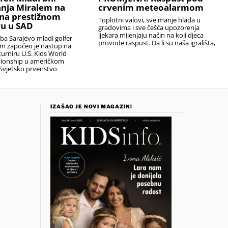
anja Miralem na
crvenim meteoalarmom
na prestižnom
Toplotni valovi, sve manje hlada u
u u SAD
gradovima i sve češća upozorenja
ljekara mijenjaju način na koji djeca
uba Sarajevo mladi golfer
provode raspust. Da li su naša igrališta,
em započeo je nastup na
urniru U.S. Kids World
ionship u američkom
Svjetsko prvenstvo
IZAŠAO JE NOVI MAGAZIN!