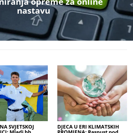
oniranja opreme za online
nastavu
NA SVJETSKOJ
DJECA U ERI KLIMATSKIH
I: Mladi bh.
PROMJENA: Raspust pod