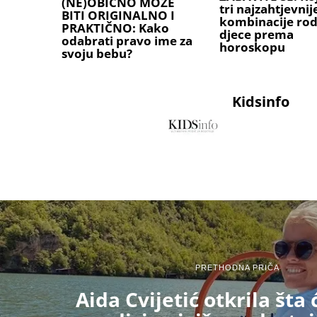
(NE)OBIČNO MOŽE
tri najzahtjevnij
BITI ORIGINALNO I
kombinacije rodi
PRAKTIČNO: Kako
djece prema
odabrati pravo ime za
horoskopu
svoju bebu?
Kidsinfo
PRETHODNA PRIČA
Aida Cvijetić otkrila šta 