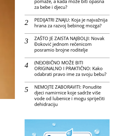
pomaže, a kada može biti opasna
za bebe i djecu?
PEDIJATRI ZNAJU: Koja je najvažnija
hrana za razvoj bebinog mozga?
ZAŠTO JE ZAISTA NAJBOLJI: Novak
Đoković jednom rečenicom
posramio brojne roditelje
(NE)OBIČNO MOŽE BITI
ORIGINALNO I PRAKTIČNO: Kako
odabrati pravo ime za svoju bebu?
NEMOJTE ZABORAVITI: Ponudite
djeci namirnice koje sadrže više
vode od lubenice i mogu spriječiti
dehidraciju