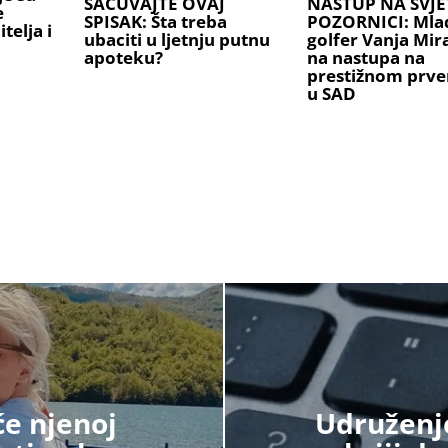
SAČUVAJTE OVAJ
NASTUP NA SVJE
e
SPISAK: Šta treba
POZORNICI: Mlad
telja i
ubaciti u ljetnju putnu
golfer Vanja Mi
apoteku?
na nastupa na
prestižnom prve
u SAD
će njenoj
Udruženje