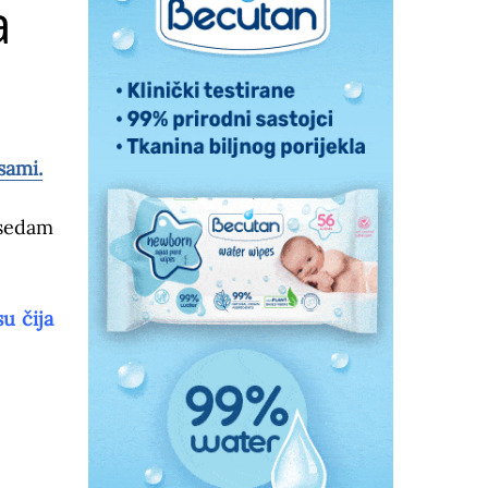
a
sami.
 sedam
u čija