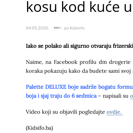
kosu kod kuće 
04.05.2020.
po
Kidsinfo
Iako se polako ali sigurno otvaraju frizers
Naime, na Facebook profilu dm drogerie
koraka pokazuju kako da budete sami svoj 
Palette DELUXE boje sadrže bogatu formulu
boja i sjaj traju do 6 sedmica
– napisali su
o
Video koji su objavili pogledajte
ovdje.
(Kidsifo.ba)