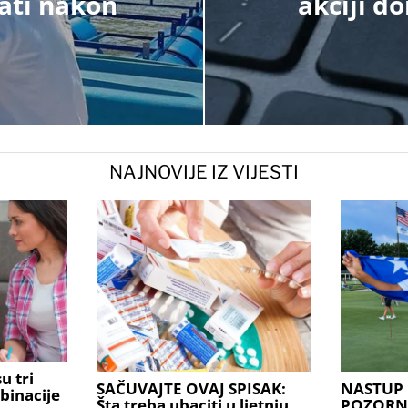
jati nakon
akciji d
NAJNOVIJE IZ VIJESTI
u tri
SAČUVAJTE OVAJ SPISAK:
NASTUP 
binacije
Šta treba ubaciti u ljetnju
POZORNIC