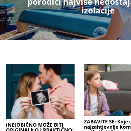
porodici najviše nedosta
izolacije
ZABAVITE SE: Koje s
(NE)OBIČNO MOŽE BITI
najzahtjevnije kom
ORIGINALNO I PRAKTIČNO: