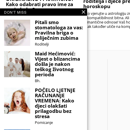
roditelja i djece p
Kako odabrati pravo ime za
horoskopu
svoju bebu?
DON'T MISS
Ako vjerujte u astrologiju z
Stručnjaci podsjećaju da je najbolji izbor
je kompatibilnost bitna. Al
onaj koji će djetetu biti prednost, a ne
Pitali smo
romantične odnose! Vaš h
teret. Idealno ime nije nužno ono koje
znak također utiče na komp
stomatologa za vas:
nitko drugi nema,
sa
Pravilna briga o
mliječnim zubima
Roditelji
Maid Hećimović:
Vijest o blizancima
došla je nakon
teškog životnog
perioda
Bh.
POČELO LJETNJE
RAČUNANJE
VREMENA: Kako
djeci olakšati
prilagodbu bez
stresa
Pomicanje