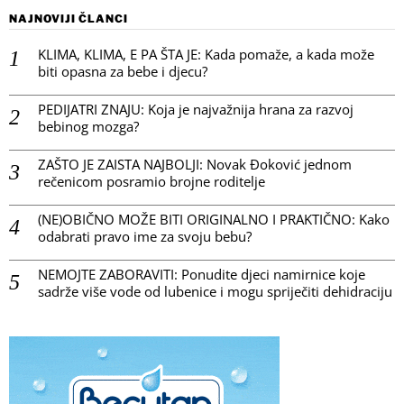
NAJNOVIJI ČLANCI
KLIMA, KLIMA, E PA ŠTA JE: Kada pomaže, a kada može
biti opasna za bebe i djecu?
PEDIJATRI ZNAJU: Koja je najvažnija hrana za razvoj
bebinog mozga?
ZAŠTO JE ZAISTA NAJBOLJI: Novak Đoković jednom
rečenicom posramio brojne roditelje
(NE)OBIČNO MOŽE BITI ORIGINALNO I PRAKTIČNO: Kako
odabrati pravo ime za svoju bebu?
NEMOJTE ZABORAVITI: Ponudite djeci namirnice koje
sadrže više vode od lubenice i mogu spriječiti dehidraciju