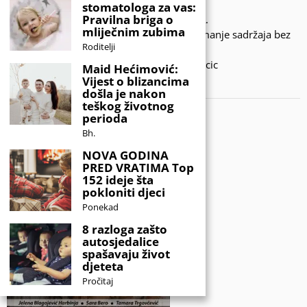
stomatologa za vas:
Pravilna briga o
© 2020 - KIDSINFO.BA.
mliječnim zubima
Sva prava zadržana. Zabranjeno preuzimanje sadržaja bez
Roditelji
dozvole izdavača.
Developed by Amar SIjercic
Maid Hećimović:
Vijest o blizancima
IZAŠAO JE NOVI MAGAZIN!
došla je nakon
teškog životnog
perioda
Bh.
NOVA GODINA
PRED VRATIMA Top
152 ideje šta
pokloniti djeci
Ponekad
8 razloga zašto
autosjedalice
spašavaju život
djeteta
Pročitaj