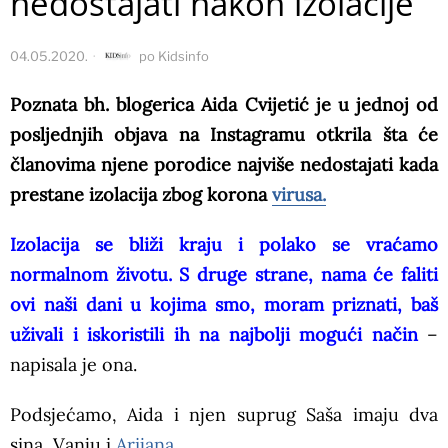
nedostajati nakon izolacije
04.05.2020.
po
Kidsinfo
Poznata bh. blogerica Aida Cvijetić je u jednoj od
posljednjih objava na Instagramu otkrila šta će
članovima njene porodice najviše nedostajati kada
prestane izolacija zbog korona
virusa.
Izolacija se bliži kraju i polako se vraćamo
normalnom životu. S druge strane, nama će faliti
ovi naši dani u kojima smo, moram priznati, baš
uživali i iskoristili ih na najbolji mogući način
–
napisala je ona.
Podsjećamo, Aida i njen suprug Saša imaju dva
sina, Vanju i
Arijana.