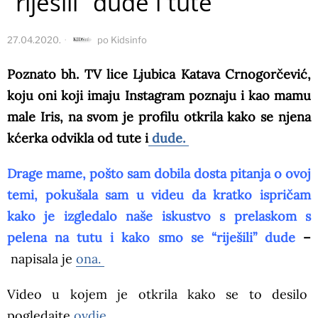
“riješili” dude i tute
27.04.2020.
po
Kidsinfo
Poznato bh. TV lice Ljubica Katava Crnogorčević,
koju oni koji imaju Instagram poznaju i kao mamu
male Iris, na svom je profilu otkrila kako se njena
kćerka odvikla od tute i
dude.
Drage mame, pošto sam dobila dosta pitanja o ovoj
temi, pokušala sam u videu da kratko ispričam
kako je izgledalo naše iskustvo s prelaskom s
pelena na tutu i kako smo se “riješili” dude
–
napisala je
ona.
Video u kojem je otkrila kako se to desilo
pogledajte
ovdje.