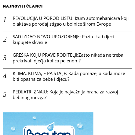
NAJNOVIJI ČLANCI
REVOLUCIJA U PORODILIŠTU: Izum automehaničara koji
olakšava porođaj stigao u bolnice širom Evrope
SAD IZDAO NOVO UPOZORENJE: Pazite kad djeci
kupujete skvišije
GREŠKA KOJU PRAVE RODITELJI:Zašto nikada ne treba
prekrivati dječja kolica pelenom?
KLIMA, KLIMA, E PA ŠTA JE: Kada pomaže, a kada može
biti opasna za bebe i djecu?
PEDIJATRI ZNAJU: Koja je najvažnija hrana za razvoj
bebinog mozga?