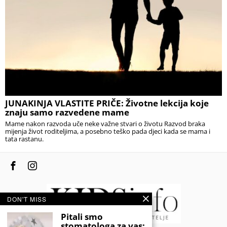
JUNAKINJA VLASTITE PRIČE: Životne lekcija koje
znaju samo razvedene mame
Mame nakon razvoda uče neke važne stvari o životu Razvod braka
mijenja život roditeljima, a posebno teško pada djeci kada se mama i
tata rastanu.
DON'T MISS
Pitali smo
stomatologa za vas: