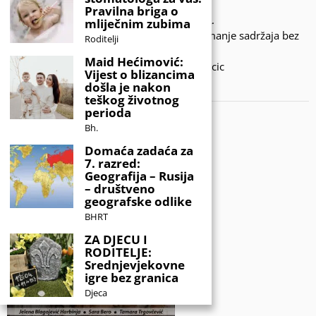
Pravilna briga o
© 2020 - KIDSINFO.BA.
mliječnim zubima
Sva prava zadržana. Zabranjeno preuzimanje sadržaja bez
Roditelji
dozvole izdavača.
Maid Hećimović:
Developed by Amar SIjercic
Vijest o blizancima
došla je nakon
IZAŠAO JE NOVI MAGAZIN!
teškog životnog
perioda
Bh.
Domaća zadaća za
7. razred:
Geografija – Rusija
– društveno
geografske odlike
BHRT
ZA DJECU I
RODITELJE:
Srednjevjekovne
igre bez granica
Djeca