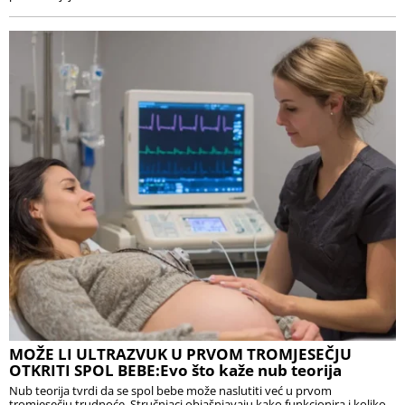
MOŽE LI ULTRAZVUK U PRVOM TROMJESEČJU
OTKRITI SPOL BEBE:Evo što kaže nub teorija
Nub teorija tvrdi da se spol bebe može naslutiti već u prvom
tromjesečju trudnoće. Stručnjaci objašnjavaju kako funkcionira i koliko