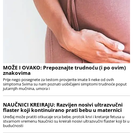
MOŽE I OVAKO: Prepoznajte trudnoću (i po ovim)
znakovima
Prije nego posegnete za testom provjerite imate li neke od ovih
simptoma Svima su nam poznati uobičajeni simptomi trudnoće poput
jutarnjih mučnina, umora i
NAUČNICI KREIRAJU: Razvijen nosivi ultrazvučni
flaster koji kontinuirano prati bebu u maternici
Uređaj može pratiti otkucaje srca bebe, protok krvi i kretanje fetusa u
stvarnom vremenu Naučnici su kreirali nosivi ultrazvučni flaster koji bi u
budućnosti