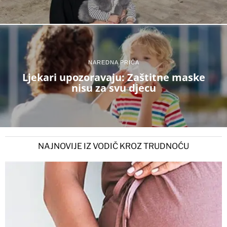
NAREDNA PRIČA
Ljekari upozoravaju: Zaštitne maske
nisu za svu djecu
NAJNOVIJE IZ VODIČ KROZ TRUDNOĆU