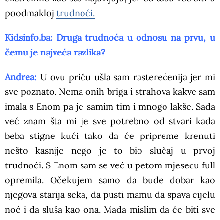
poodmakloj
trudnoći.
Kidsinfo.ba: Druga trudnoća u odnosu na prvu, u
čemu je najveća razlika?
Andrea:
U ovu priču ušla sam rasterećenija jer mi
sve poznato. Nema onih briga i strahova kakve sam
imala s Enom pa je samim tim i mnogo lakše. Sada
već znam šta mi je sve potrebno od stvari kada
beba stigne kući tako da će pripreme krenuti
nešto kasnije nego je to bio slučaj u prvoj
trudnoći. S Enom sam se već u petom mjesecu full
opremila. Očekujem samo da bude dobar kao
njegova starija seka, da pusti mamu da spava cijelu
noć i da sluša kao ona. Mada mislim da će biti sve