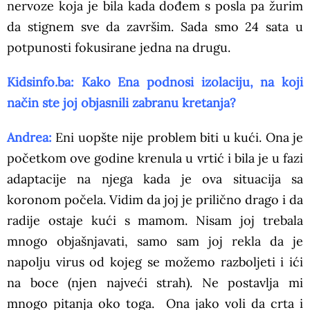
nervoze koja je bila kada dođem s posla pa žurim
da stignem sve da završim. Sada smo 24 sata u
potpunosti fokusirane jedna na drugu.
Kidsinfo.ba: Kako Ena podnosi izolaciju, na koji
način ste joj objasnili zabranu kretanja?
Andrea:
Eni uopšte nije problem biti u kući. Ona je
početkom ove godine krenula u vrtić i bila je u fazi
adaptacije na njega kada je ova situacija sa
koronom počela. Vidim da joj je prilično drago i da
radije ostaje kući s mamom. Nisam joj trebala
mnogo objašnjavati, samo sam joj rekla da je
napolju virus od kojeg se možemo razboljeti i ići
na boce (njen najveći strah). Ne postavlja mi
mnogo pitanja oko toga. Ona jako voli da crta i