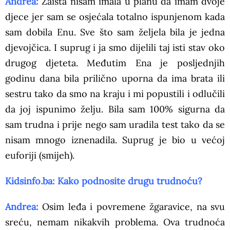
Andrea:
Zaista nisam imala u planu da imam dvoje
djece jer sam se osjećala totalno ispunjenom kada
sam dobila Enu. Sve što sam željela bila je jedna
djevojčica. I suprug i ja smo dijelili taj isti stav oko
drugog djeteta. Međutim Ena je posljednjih
godinu dana bila prilično uporna da ima brata ili
sestru tako da smo na kraju i mi popustili i odlučili
da joj ispunimo želju. Bila sam 100% sigurna da
sam trudna i prije nego sam uradila test tako da se
nisam mnogo iznenadila. Suprug je bio u većoj
euforiji (smijeh).
Kidsinfo.ba: Kako podnosite drugu trudnoću?
Andrea:
Osim leđa i povremene žgaravice, na svu
sreću, nemam nikakvih problema. Ova trudnoća