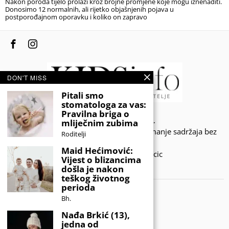
Nakon poroda tijelo prolazi kroz brojne promjene koje mogu iznenaditi.
Donosimo 12 normalnih, ali rijetko objašnjenih pojava u
postporođajnom oporavku i koliko on zapravo
DON'T MISS
Pitali smo
stomatologa za vas:
Pravilna briga o
© 2020 - KIDSINFO.BA.
mliječnim zubima
Sva prava zadržana. Zabranjeno preuzimanje sadržaja bez
Roditelji
dozvole izdavača.
Maid Hećimović:
Developed by Amar SIjercic
Vijest o blizancima
došla je nakon
IZAŠAO JE NOVI MAGAZIN!
teškog životnog
perioda
Bh.
Nađa Brkić (13),
jedna od