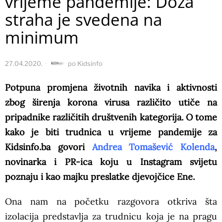
vrijeme pandemije: Doza
straha je svedena na
minimum
27.04.2020.
po
Kidsinfo
Potpuna promjena životnih navika i aktivnosti
zbog širenja korona virusa različito utiče na
pripadnike različitih društvenih kategorija. O tome
kako je biti trudnica u vrijeme pandemije za
Kidsinfo.ba govori
Andrea Tomašević Kolenda
,
novinarka i PR-ica koju u Instagram svijetu
poznaju i kao majku preslatke djevojčice Ene.
Ona nam na početku razgovora otkriva šta
izolacija predstavlja za trudnicu koja je na pragu