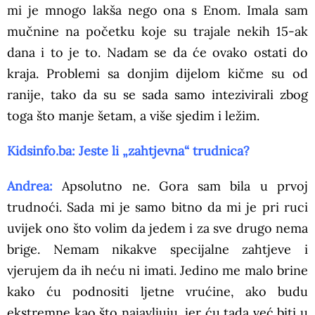
mi je mnogo lakša nego ona s Enom. Imala sam
mučnine na početku koje su trajale nekih 15-ak
dana i to je to. Nadam se da će ovako ostati do
kraja. Problemi sa donjim dijelom kičme su od
ranije, tako da su se sada samo intezivirali zbog
toga što manje šetam, a više sjedim i ležim.
Kidsinfo.ba: Jeste li „zahtjevna“ trudnica?
Andrea:
Apsolutno ne. Gora sam bila u prvoj
trudnoći. Sada mi je samo bitno da mi je pri ruci
uvijek ono što volim da jedem i za sve drugo nema
brige. Nemam nikakve specijalne zahtjeve i
vjerujem da ih neću ni imati. Jedino me malo brine
kako ću podnositi ljetne vrućine, ako budu
ekstremne kao što najavljuju, jer ću tada već biti u