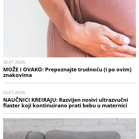
18.07.2026.
MOŽE I OVAKO: Prepoznajte trudnoću (i po ovim)
znakovima
13.07.2026.
NAUČNICI KREIRAJU: Razvijen nosivi ultrazvučni
flaster koji kontinuirano prati bebu u maternici