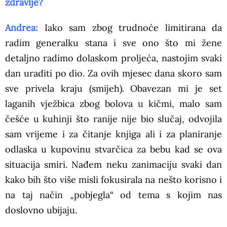
zdravlje?
Andrea:
Iako sam zbog trudnoće limitirana da
radim generalku stana i sve ono što mi žene
detaljno radimo dolaskom proljeća, nastojim svaki
dan uraditi po dio. Za ovih mjesec dana skoro sam
sve privela kraju (smijeh). Obavezan mi je set
laganih vježbica zbog bolova u kičmi, malo sam
češće u kuhinji što ranije nije bio slučaj, odvojila
sam vrijeme i za čitanje knjiga ali i za planiranje
odlaska u kupovinu stvarčica za bebu kad se ova
situacija smiri. Nađem neku zanimaciju svaki dan
kako bih što više misli fokusirala na nešto korisno i
na taj način „pobjegla“ od tema s kojim nas
doslovno ubijaju.