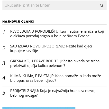
NAJNOVIJI ČLANCI
REVOLUCIJA U PORODILIŠTU: Izum automehaničara koji
olakšava porođaj stigao u bolnice širom Evrope
SAD IZDAO NOVO UPOZORENJE: Pazite kad djeci
kupujete skvišije
GREŠKA KOJU PRAVE RODITELJI:Zašto nikada ne treba
prekrivati dječja kolica pelenom?
KLIMA, KLIMA, E PA ŠTA JE: Kada pomaže, a kada može
biti opasna za bebe i djecu?
PEDIJATRI ZNAJU: Koja je najvažnija hrana za razvoj
bebinog mozga?