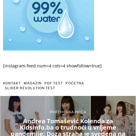
[instagram-feed num=4 cols=4 showfollow=true]
KONTAKT
MAGAZIN
PDF TEST
POČETNA
SLIDER REVOLUTION TEST
PRETHODNA PRIČA
Andrea Tomašević Kolenda za
Kidsinfo.ba o trudnoći u vrijeme
pandemije: Doza straha je svedena na