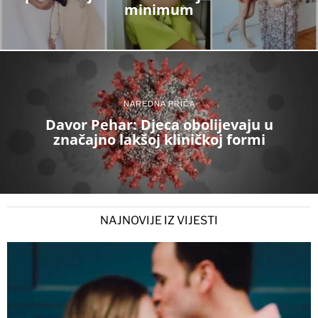
minimum
NAREDNA PRIČA
Davor Pehar: Djeca obolijevaju u
značajno lakšoj kliničkoj formi
NAJNOVIJE IZ VIJESTI