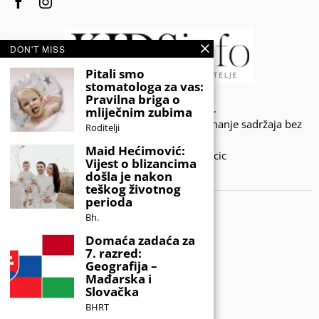
DON'T MISS
Pitali smo
stomatologa za vas:
Pravilna briga o
© 2020 - KIDSINFO.BA.
mliječnim zubima
Sva prava zadržana. Zabranjeno preuzimanje sadržaja bez
Roditelji
dozvole izdavača.
Maid Hećimović:
Developed by Amar SIjercic
Vijest o blizancima
došla je nakon
IZAŠAO JE NOVI MAGAZIN!
teškog životnog
perioda
Bh.
Domaća zadaća za
7. razred:
Geografija –
Mađarska i
Slovačka
BHRT