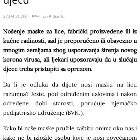
27.04.2020.
po
Kidsinfo
Nošenje maske za lice, fabrički proizvedene ili iz
kućne radinosti, sad je preporučeno ili obavezno u
mnogim zemljama zbog usporavanja širenja novog
korona virusa, ali ljekari upozoravaju da u slučaju
djece treba pristupiti sa oprezom.
Da li je odluka da dijete nosi masku na licu
razumna? Jeste, pod određenim uslovima i nakon
određene dobi starosti, poručuje njemačko
pedijatrijsko udruženje (BVKJ).
Kako bi naše maske pružile zaštitu onima oko nas i
kako ne bi izložile osobu koje je nosi povećanom