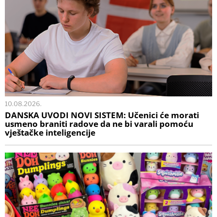
10.08.2026.
DANSKA UVODI NOVI SISTEM: Učenici će morati
usmeno braniti radove da ne bi varali pomoću
vještačke inteligencije