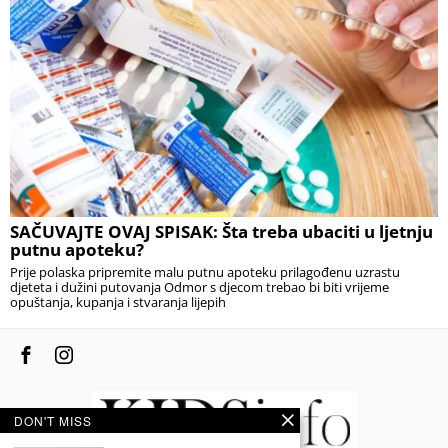
SAČUVAJTE OVAJ SPISAK: Šta treba ubaciti u ljetnju
putnu apoteku?
Prije polaska pripremite malu putnu apoteku prilagođenu uzrastu
djeteta i dužini putovanja Odmor s djecom trebao bi biti vrijeme
opuštanja, kupanja i stvaranja lijepih
DON'T MISS