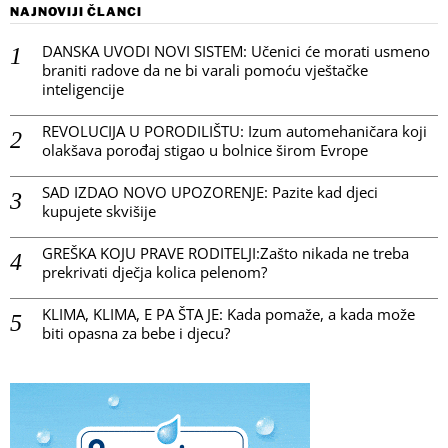
NAJNOVIJI ČLANCI
DANSKA UVODI NOVI SISTEM: Učenici će morati usmeno
braniti radove da ne bi varali pomoću vještačke
inteligencije
REVOLUCIJA U PORODILIŠTU: Izum automehaničara koji
olakšava porođaj stigao u bolnice širom Evrope
SAD IZDAO NOVO UPOZORENJE: Pazite kad djeci
kupujete skvišije
GREŠKA KOJU PRAVE RODITELJI:Zašto nikada ne treba
prekrivati dječja kolica pelenom?
KLIMA, KLIMA, E PA ŠTA JE: Kada pomaže, a kada može
biti opasna za bebe i djecu?