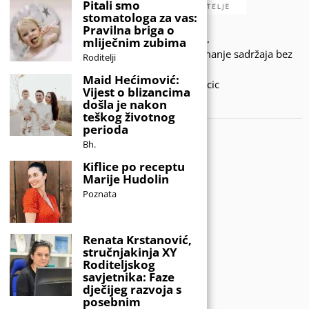
Pitali smo
stomatologa za vas:
Pravilna briga o
© 2020 - KIDSINFO.BA.
mliječnim zubima
Sva prava zadržana. Zabranjeno preuzimanje sadržaja bez
Roditelji
dozvole izdavača.
Maid Hećimović:
Developed by Amar SIjercic
Vijest o blizancima
došla je nakon
IZAŠAO JE NOVI MAGAZIN!
teškog životnog
perioda
Bh.
Kiflice po receptu
Marije Hudolin
Poznata
Renata Krstanović,
stručnjakinja XY
Roditeljskog
savjetnika: Faze
dječijeg razvoja s
posebnim