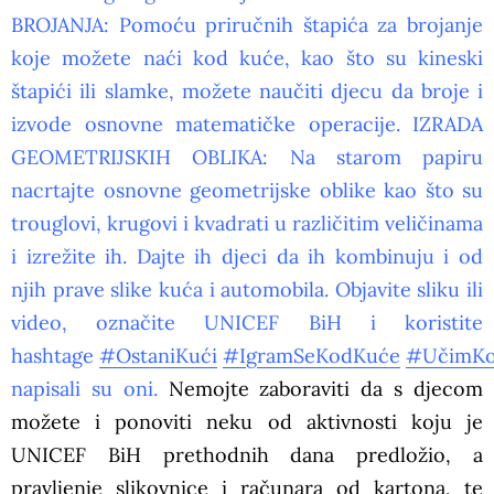
BROJANJA: Pomoću priručnih štapića za brojanje
koje možete naći kod kuće, kao što su kineski
štapići ili slamke, možete naučiti djecu da broje i
izvode osnovne matematičke operacije. IZRADA
GEOMETRIJSKIH OBLIKA: Na starom papiru
nacrtajte osnovne geometrijske oblike kao što su
trouglovi, krugovi i kvadrati u različitim veličinama
i izrežite ih. Dajte ih djeci da ih kombinuju i od
njih prave slike kuća i automobila. Objavite sliku ili
video, označite UNICEF BiH i koristite
hashtage
#OstaniKući
#IgramSeKodKuće
#UčimKo
napisali su oni.
Nemojte zaboraviti da s djecom
možete i ponoviti neku od aktivnosti koju je
UNICEF BiH prethodnih dana predložio, a
pravljenje slikovnice i računara od kartona, te