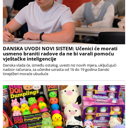
DANSKA UVODI NOVI SISTEM: Učenici će morati
usmeno braniti radove da ne bi varali pomoću
vještačke inteligencije
Danska vlada će, između ostalog, uvesti niz novih mjera, uključujući
nadzor računara, za učenike uzrasta od 16 do 19 godina Danski
tinejdžeri moraće ubuduće