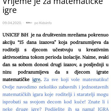
Vrijeme je za matematičke
igre
09.04.2020.
po
Kidsinfo
UNICEF BiH je na društvenim mrežama pokrenuo
akciju “15 dana izazova” koja podrazumijeva da
roditelji s djecom učestvuju u kreativnim
aktivnostima tokom perioda izolacije. Naime, svaki
dan sa sobom donosi drugi izazov, a posljednji u
nizu podrazumijeva da s djecom igrate
matematičke
igre
.
Za sve koji vole matematiku!
Ovdje navodimo nekoliko zabavnih i jednostavnih
matematičkih igara koje roditelji i staratelji mogu
isprobati sa svojom decom kod kuće! Znate li i
neke druge igre? Podijelite ih sa nama! IGRA