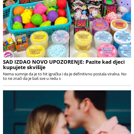
SAD IZDAO NOVO UPOZORENJE: Pazite kad djeci
kupujete skvišije
Nema sumnje da je to hit igračka i da je definitivno postala viralna. No
to ne znači da je baš sve u redu s