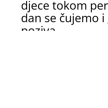
djece tokom peri
dan se čujemo 
poziva
29.03.2020.
po
Kidsinfo
Novinar BHT -a Muhamed Mizić na svom je 
izgleda period izolacije u njegovoj porodic
im to nije prepreka u svakodnevnom
u
razdvojeni. Ali svaki dan se čujemo i gle
zadaću, prepričavamo dan, dijelimo iskust
ne budete razdvojeni od svoje porodice #os
vražić od virusa krije. Čuvajte se, grle vas