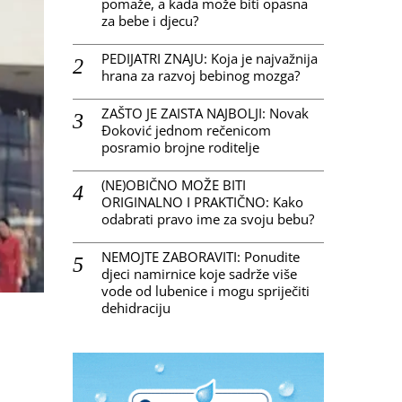
pomaže, a kada može biti opasna
za bebe i djecu?
PEDIJATRI ZNAJU: Koja je najvažnija
hrana za razvoj bebinog mozga?
ZAŠTO JE ZAISTA NAJBOLJI: Novak
Đoković jednom rečenicom
posramio brojne roditelje
(NE)OBIČNO MOŽE BITI
ORIGINALNO I PRAKTIČNO: Kako
odabrati pravo ime za svoju bebu?
NEMOJTE ZABORAVITI: Ponudite
djeci namirnice koje sadrže više
vode od lubenice i mogu spriječiti
dehidraciju