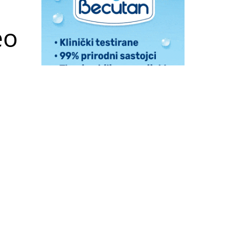
eo
o kako
ali da
uacije
tavu i
e i da
j mali
hamed