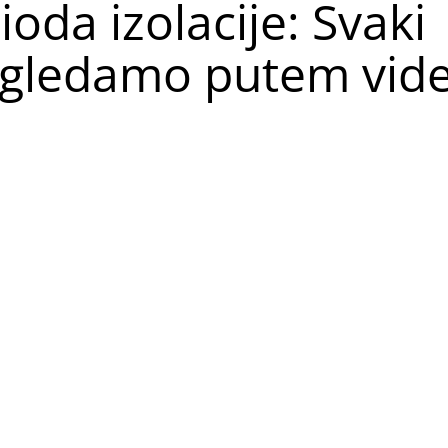
oda izolacije: Svaki
i gledamo putem vid
Instagram profilu podijelio objavu u kojoj je otkri
i. Naime, on je otkrio da je odvojen od sina i kćerke, 
živanju.
Već duži period smo zbog “koronske” sit
damo putem video poziva. Smijemo se, rezimiramo nas
va i tako pokušavamo ostati u ritmu. Da sačuvate seb
tanikući i poštuj pravila. Nikad ne znaš gdje se ova
 Miza i mizigramovci – napisao je on.
Podsjećamo, Mu