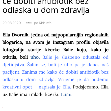
će dobiti antibiotik bez
odlaska u dom zdravlja
29.03.2020.
po
Kidsinfo
Ella Dvornik, jedna od najpopularnijih regionalnih
blogerica, na svom je Instagram profilu objavila
fotografiju starije kćerke Balie koju, kako je
otkrila, boli
uho.
Balie je službeno odustala od
djetinjstva. Šalim se, boli je uho pa je danas naš
pacijent. Zanima me kako će dobiti antibiotik bez
odlaska u dom zdravlja. Vrijeme je da budemo
kreativni opet – napisala je Ella.
Podsjećamo, Ella
uz Balie ima i mlađu kćerku
Lumi.