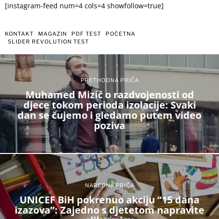
[instagram-feed num=4 cols=4 showfollow=true]
KONTAKT
MAGAZIN
PDF TEST
POČETNA
SLIDER REVOLUTION TEST
PRETHODNA PRIČA
Muhamed Mizić o razdvojenosti od
djece tokom perioda izolacije: Svaki
dan se čujemo i gledamo putem video
poziva
NAREDNA PRIČA
UNICEF BiH pokrenuo akciju “15 dana
izazova”: Zajedno s djetetom napravite