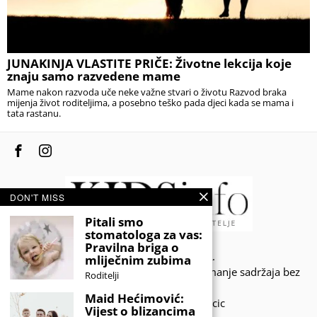
JUNAKINJA VLASTITE PRIČE: Životne lekcija koje
znaju samo razvedene mame
Mame nakon razvoda uče neke važne stvari o životu Razvod braka
mijenja život roditeljima, a posebno teško pada djeci kada se mama i
tata rastanu.
DON'T MISS
Pitali smo
stomatologa za vas:
Pravilna briga o
© 2020 - KIDSINFO.BA.
mliječnim zubima
Sva prava zadržana. Zabranjeno preuzimanje sadržaja bez
Roditelji
dozvole izdavača.
Maid Hećimović:
Developed by Amar SIjercic
Vijest o blizancima