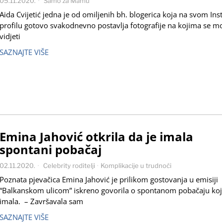
05.11.2020.
Samo za Mamu
Aida Cvijetić jedna je od omiljenih bh. blogerica koja na svom In
profilu gotovo svakodnevno postavlja fotografije na kojima se m
vidjeti
SAZNAJTE VIŠE
Emina Jahović otkrila da je imala
spontani pobačaj
02.11.2020.
Celebrity roditelji
·
Komplikacije u trudnoći
Poznata pjevačica Emina Jahović je prilikom gostovanja u emisiji
“Balkanskom ulicom” iskreno govorila o spontanom pobačaju koji
imala. – Završavala sam
SAZNAJTE VIŠE