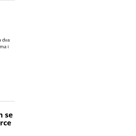
a dva
ima i
m se
rce