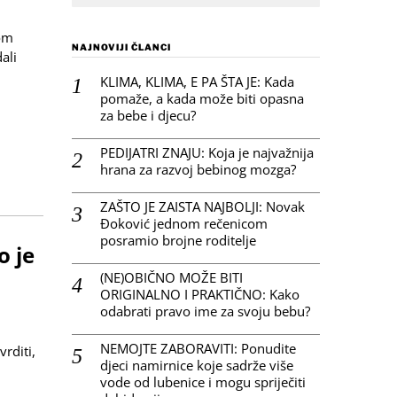
vom
NAJNOVIJI ČLANCI
ali
KLIMA, KLIMA, E PA ŠTA JE: Kada
pomaže, a kada može biti opasna
za bebe i djecu?
PEDIJATRI ZNAJU: Koja je najvažnija
hrana za razvoj bebinog mozga?
ZAŠTO JE ZAISTA NAJBOLJI: Novak
Đoković jednom rečenicom
posramio brojne roditelje
 je
(NE)OBIČNO MOŽE BITI
ORIGINALNO I PRAKTIČNO: Kako
odabrati pravo ime za svoju bebu?
NEMOJTE ZABORAVITI: Ponudite
vrditi,
djeci namirnice koje sadrže više
vode od lubenice i mogu spriječiti