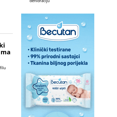
dehidraciju
ki
nama
filu