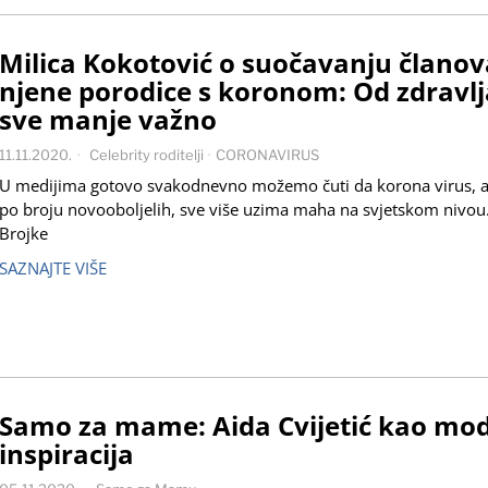
Milica Kokotović o suočavanju članov
njene porodice s koronom: Od zdravlj
sve manje važno
11.11.2020.
Celebrity roditelji
·
CORONAVIRUS
U medijima gotovo svakodnevno možemo čuti da korona virus, a
po broju novooboljelih, sve više uzima maha na svjetskom nivou
Brojke
SAZNAJTE VIŠE
Samo za mame: Aida Cvijetić kao mo
inspiracija