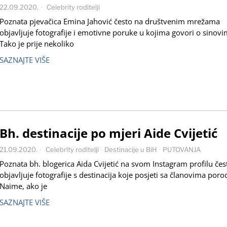
22.09.2020.
Celebrity roditelji
Poznata pjevačica Emina Jahović često na društvenim mrežama
objavljuje fotografije i emotivne poruke u kojima govori o sinov
Tako je prije nekoliko
SAZNAJTE VIŠE
Bh. destinacije po mjeri Aide Cvijetić
21.09.2020.
Celebrity roditelji
·
Destinacije u BiH
·
PUTOVANJA
Poznata bh. blogerica Aida Cvijetić na svom Instagram profilu čes
objavljuje fotografije s destinacija koje posjeti sa članovima poro
Naime, ako je
SAZNAJTE VIŠE