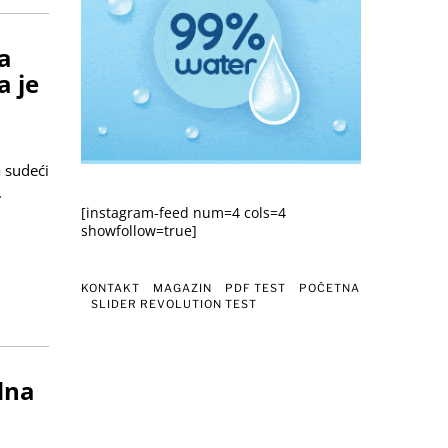
a
a je
 sudeći
.
[instagram-feed num=4 cols=4
showfollow=true]
KONTAKT
MAGAZIN
PDF TEST
POČETNA
SLIDER REVOLUTION TEST
dna