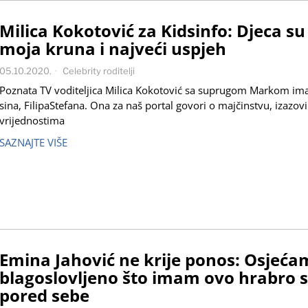
Milica Kokotović za Kidsinfo: Djeca su
moja kruna i najveći uspjeh
05.10.2020.
Celebrity roditelji
Poznata TV voditeljica Milica Kokotović sa suprugom Markom im
sina, FilipaStefana. Ona za naš portal govori o majčinstvu, izazov
vrijednostima
SAZNAJTE VIŠE
Emina Jahović ne krije ponos: Osjeća
blagoslovljeno što imam ovo hrabro s
pored sebe