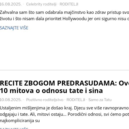
16.08.2025.
Celebrity roditelji
·
RODITELJI
Zahvalna sam što sam odabrala majčinstvo kao zdrav pristup s
životu i što nisam dala prioritet Hollywoodu jer oni sigurno nisu d
SAZNAJTE VIŠE
RECITE ZBOGOM PREDRASUDAMA: Ovo
10 mitova o odnosu tate i sina
10.08.2025.
Pozitivno roditeljstvo
·
RODITELJI
·
Samo za Tatu
Ustaljenim mišljenjima je došao kraj. Djecu sve više ravnopravno
odgajaju i tate. Ali, mitovi ostaju… Porodični odnosi, svi ćemo pot
najkompliciranija su