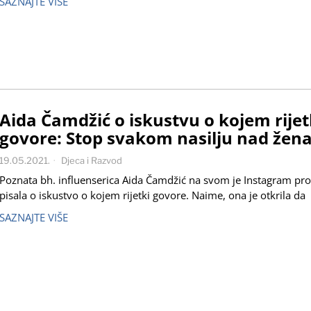
SAZNAJTE VIŠE
Aida Čamdžić o iskustvu o kojem rijet
govore: Stop svakom nasilju nad že
19.05.2021.
Djeca i Razvod
Poznata bh. influenserica Aida Čamdžić na svom je Instagram pro
pisala o iskustvo o kojem rijetki govore. Naime, ona je otkrila da
SAZNAJTE VIŠE