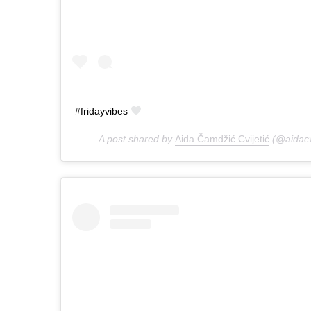
#fridayvibes
A post shared by
Aida Čamdžić Cvijetić
(@aidacv