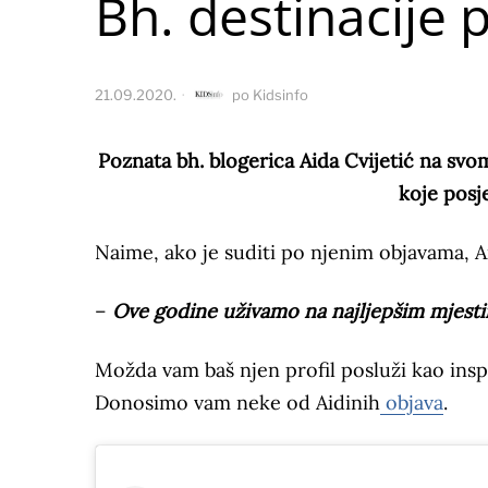
Bh. destinacije p
21.09.2020.
po
Kidsinfo
Poznata bh. blogerica Aida Cvijetić na svom
koje posj
Naime, ako je suditi po njenim objavama, A
–
Ove godine uživamo na najljepšim mjest
Možda vam baš njen profil posluži kao insp
Donosimo vam neke od Aidinih
objava
.