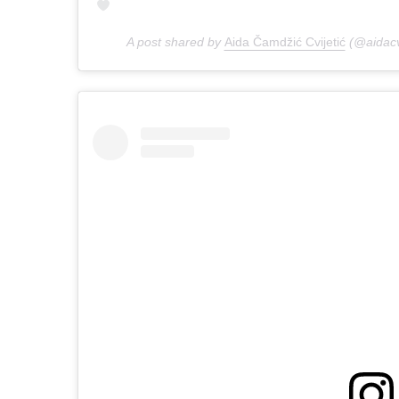
A post shared by
Aida Čamdžić Cvijetić
(@aidacvi