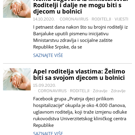
Roditelji i dalje ne mogu biti s
djecom u bolnici
14.10.2020.
CORONAVIRUS
·
RODITELJI
·
VIJESTI
I petnaest dana nakon što su brojni roditelji iz
Banjaluke uputili pismenu inicijativu
Ministarstvu zdravlja i socijalne zaštite
Republike Srpske, da se
SAZNAJTE VIŠE
Apel roditelja vlastima: Želimo
biti sa svojom djecom u bolnici
15.09.2020.
CORONAVIRUS
·
RODITELJI
·
Zdravlje
·
Zdravlje
Facebook grupa „Pratnja djeci prilikom
hospitalizacije“ okupila je oko 4.000 članova,
uglavnom roditelja, koji traže izmjenu odluke
rukovodstva Univerzitetskog kliničkog centra
Republike
SAZNAJTE VIŠE