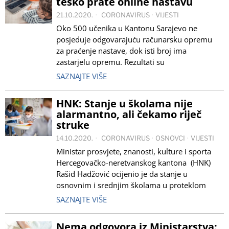
teško prate online nastavu
21.10.2020.
CORONAVIRUS
·
VIJESTI
Oko 500 učenika u Kantonu Sarajevo ne
posjeduje odgovarajuću računarsku opremu
za praćenje nastave, dok isti broj ima
zastarjelu opremu. Rezultati su
SAZNAJTE VIŠE
HNK: Stanje u školama nije
alarmantno, ali čekamo riječ
struke
14.10.2020.
CORONAVIRUS
·
OSNOVCI
·
VIJESTI
Ministar prosvjete, znanosti, kulture i sporta
Hercegovačko-neretvanskog kantona (HNK)
Rašid Hadžović ocijenio je da stanje u
osnovnim i srednjim školama u proteklom
SAZNAJTE VIŠE
Nema odgovora iz Ministarstva: