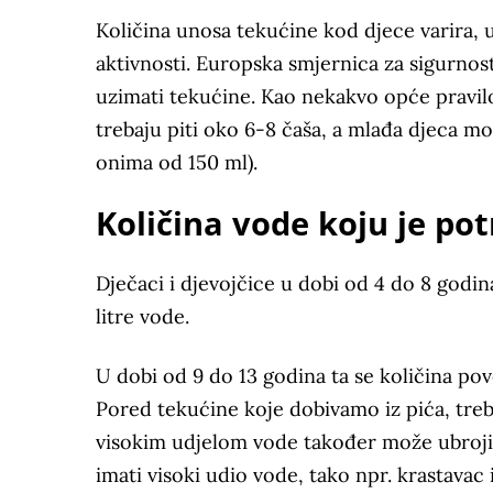
Količina unosa tekućine kod djece varira, u 
aktivnosti. Europska smjernica za sigurnos
uzimati tekućine. Kao nekakvo opće pravil
trebaju piti oko 6-8 čaša, a mlađa djeca mo
onima od 150 ml).
Količina vode koju je po
Dječaci i djevojčice u dobi od 4 do 8 godin
litre vode.
U dobi od 9 do 13 godina ta se količina poveć
Pored tekućine koje dobivamo iz pića, tre
visokim udjelom vode također može ubroji
imati visoki udio vode, tako npr. krastava