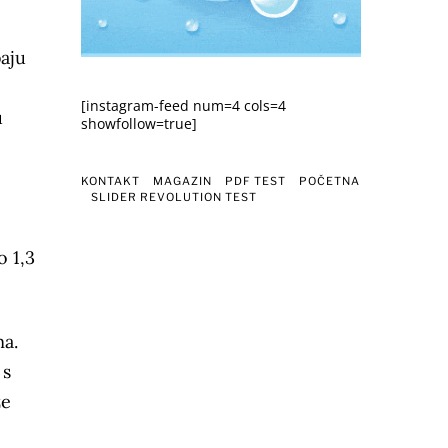
baju
o
[instagram-feed num=4 cols=4
u
showfollow=true]
KONTAKT
MAGAZIN
PDF TEST
POČETNA
SLIDER REVOLUTION TEST
o 1,3
ma.
 s
že