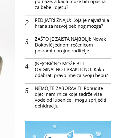
pomaže, a kada može biti opasna
za bebe i djecu?
PEDIJATRI ZNAJU: Koja je najvažnija
hrana za razvoj bebinog mozga?
ZAŠTO JE ZAISTA NAJBOLJI: Novak
Đoković jednom rečenicom
posramio brojne roditelje
(NE)OBIČNO MOŽE BITI
ORIGINALNO I PRAKTIČNO: Kako
odabrati pravo ime za svoju bebu?
NEMOJTE ZABORAVITI: Ponudite
djeci namirnice koje sadrže više
vode od lubenice i mogu spriječiti
dehidraciju