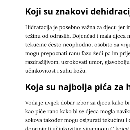
Koji su znakovi dehidraci
Hidratacija je posebno važna za djecu jer
težinu od odraslih. Dojenčad i mala djeca m
tekućine često neophodno, osobito za vrije
mogu prepoznati ranu fazu žeđi pa im prijet
razdražljivom, uzrokovati umor, glavobolj
učinkovitost i suhu kožu.
Koja su najbolja pića za 
Voda je uvijek dobar izbor za djecu kako bi
kao piće rano kako bi se djeca mogla navik
sokova također mogu osigurati tekućinu i d
doprinijeti učinkovitim vitaminom C kojeg s