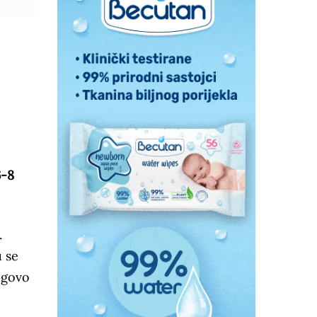
6-8
.
u se
jegovo