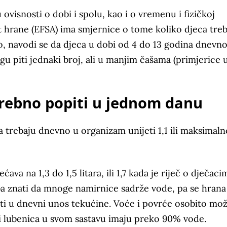
ovisnosti o dobi i spolu, kao i o vremenu i fizičkoj
t hrane (EFSA) ima smjernice o tome koliko djeca tre
o, navodi se da djeca u dobi od 4 do 13 godina dnevn
gu piti jednaki broj, ali u manjim čašama (primjerice 
trebno popiti u jednom danu
a trebaju dnevno u organizam unijeti 1,1 ili maksimaln
ava na 1,3 do 1,5 litara, ili 1,7 kada je riječ o dječaci
ba znati da mnoge namirnice sadrže vode, pa se hrana
ti u dnevni unos tekućine. Voće i povrće osobito mo
c i lubenica u svom sastavu imaju preko 90% vode.