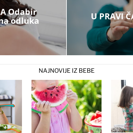
A Odabir
U PRAVI Č
tna odluka
NAJNOVIJE IZ BEBE