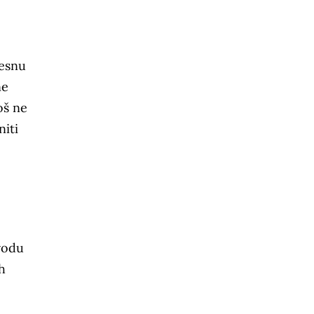
lesnu
ne
oš ne
niti
 vodu
h