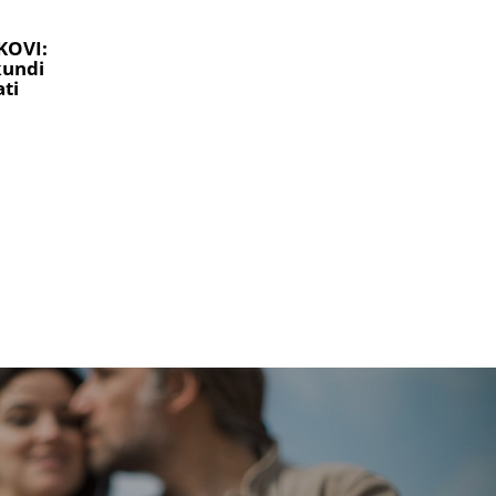
KOVI:
kundi
ti