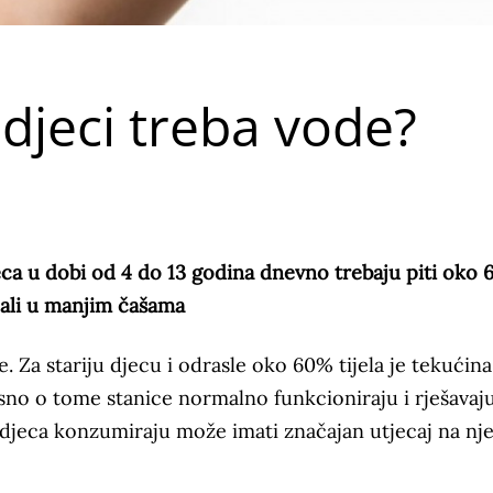
djeci treba vode?
ca u dobi od 4 do 13 godina dnevno trebaju piti oko 
, ali u manjim čašama
. Za stariju djecu i odrasle oko 60% tijela je tekućina
visno o tome stanice normalno funkcioniraju i rješavaj
ju djeca konzumiraju može imati značajan utjecaj na n