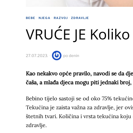
BEBE
·
NJEGA
·
RAZVOJ
·
ZDRAVLJE
VRUĆE JE Koliko 
27.07.2023.
po
denin
Kao nekakvo opće pravilo, navodi se da dje
čaša, a mlađa djeca mogu piti jednaki broj
Bebino tijelo sastoji se od oko 75% tekućine
Tekućina je zaista važna za zdravlje, jer o
štetnih tvari. Količina i vrsta tekućina ko
zdravlje.