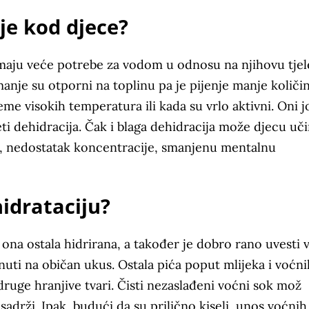
je kod djece?
 imaju veće potrebe za vodom u odnosu na njihovu tje
anje su otporni na toplinu pa je pijenje manje količi
me visokih temperatura ili kada su vrlo aktivni. Oni j
i dehidracija. Čak i blaga dehidracija može djecu uči
u, nedostatak koncentracije, smanjenu mentalnu
hidrataciju?
 ona ostala hidrirana, a također je dobro rano uvesti
nuti na običan ukus. Ostala pića poput mlijeka i voćni
ruge hranjive tvari. Čisti nezaslađeni voćni sok mož
adrži. Ipak, budući da su prilično kiseli, unos voćnih