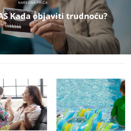
NAREDNA PRIČA
AS Kada objaviti trudnoću?