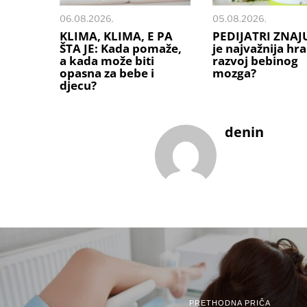
06.08.2026.
05.08.2026.
KLIMA, KLIMA, E PA
PEDIJATRI ZNAJU
ŠTA JE: Kada pomaže,
je najvažnija hr
a kada može biti
razvoj bebinog
opasna za bebe i
mozga?
djecu?
denin
PRETHODNA PRIČA