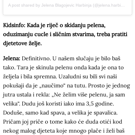
A post shared by Jelena Blagojevic Harbinja (@jelena.harbinja)
Kidsinfo: Kada je riječ o skidanju pelena,
oduzimanju cucle i sličnim stvarima, treba pratiti
djetetove želje.
Jelena:
Definitivno. U našem slučaju je bilo baš
tako. Tara je skinula pelenu onda kada je ona to
željela i bila spremna. Uzaludni su bili svi naši
pokušaji da je „naučimo“ na tutu. Prosto je jednog
jutra ustala i rekla: „Ne želim više pelenu, ja sam
velika“. Dudu još koristi iako ima 3,5 godine.
Doduše, samo kad spava, a velika je spavalica.
Pričam joj priče o tome kako će duda otići kod
nekog malog djeteta koje mnogo plače i želi baš