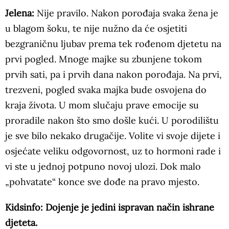
Jelena:
Nije pravilo. Nakon porođaja svaka žena je
u blagom šoku, te nije nužno da će osjetiti
bezgraničnu ljubav prema tek rođenom djetetu na
prvi pogled. Mnoge majke su zbunjene tokom
prvih sati, pa i prvih dana nakon porođaja. Na prvi,
trezveni, pogled svaka majka bude osvojena do
kraja života. U mom slučaju prave emocije su
proradile nakon što smo došle kući. U porodilištu
je sve bilo nekako drugačije. Volite vi svoje dijete i
osjećate veliku odgovornost, uz to hormoni rade i
vi ste u jednoj potpuno novoj ulozi. Dok malo
„pohvatate“ konce sve dođe na pravo mjesto.
Kidsinfo: Dojenje je jedini ispravan način ishrane
djeteta.