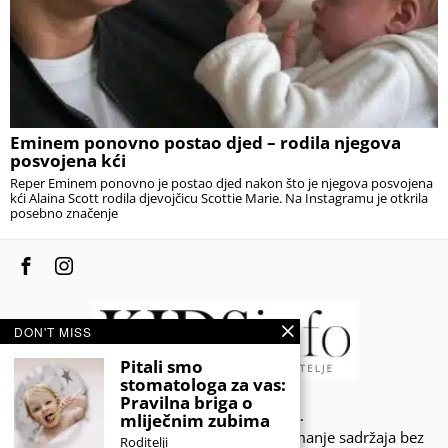
Eminem ponovno postao djed – rodila njegova
posvojena kći
Reper Eminem ponovno je postao djed nakon što je njegova posvojena
kći Alaina Scott rodila djevojčicu Scottie Marie. Na Instagramu je otkrila
posebno značenje
DON'T MISS
Pitali smo
stomatologa za vas:
Pravilna briga o
© 2020 - KIDSINFO.BA.
mliječnim zubima
Sva prava zadržana. Zabranjeno preuzimanje sadržaja bez
Roditelji