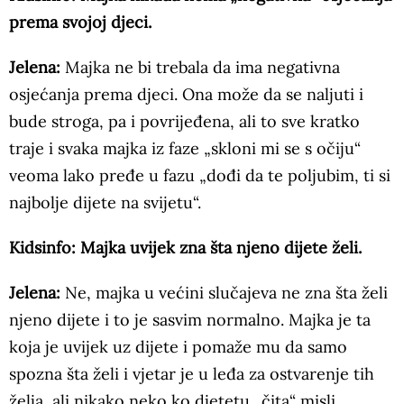
prema svojoj djeci.
Jelena:
Majka ne bi trebala da ima negativna
osjećanja prema djeci. Ona može da se naljuti i
bude stroga, pa i povrijeđena, ali to sve kratko
traje i svaka majka iz faze „skloni mi se s očiju“
veoma lako pređe u fazu „dođi da te poljubim, ti si
najbolje dijete na svijetu“.
Kidsinfo: Majka uvijek zna šta njeno dijete želi.
Jelena:
Ne, majka u većini slučajeva ne zna šta želi
njeno dijete i to je sasvim normalno. Majka je ta
koja je uvijek uz dijete i pomaže mu da samo
spozna šta želi i vjetar je u leđa za ostvarenje tih
želja, ali nikako neko ko djetetu „čita“ misli.