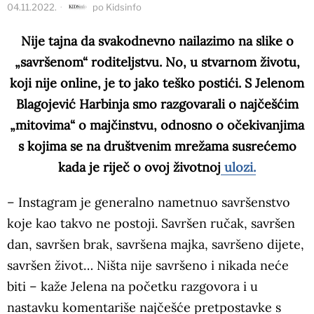
04.11.2022.
po
Kidsinfo
Nije tajna da svakodnevno nailazimo na slike o
„savršenom“ roditeljstvu. No, u stvarnom životu,
koji nije online, je to jako teško postići. S Jelenom
Blagojević Harbinja smo razgovarali o najčešćim
„mitovima“ o majčinstvu, odnosno o očekivanjima
s kojima se na društvenim mrežama susrećemo
kada je riječ o ovoj životnoj
ulozi.
– Instagram je generalno nametnuo savršenstvo
koje kao takvo ne postoji. Savršen ručak, savršen
dan, savršen brak, savršena majka, savršeno dijete,
savršen život… Ništa nije savršeno i nikada neće
biti – kaže Jelena na početku razgovora i u
nastavku komentariše najčešće pretpostavke s