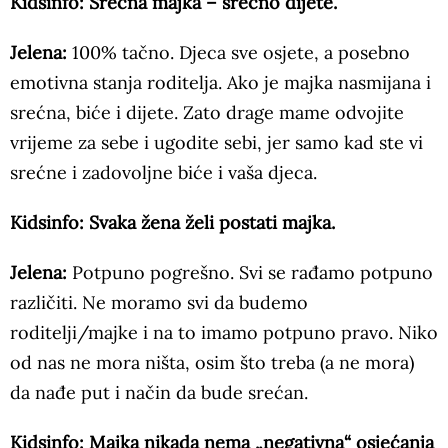
Kidsinfo: Srećna majka – srećno dijete.
Jelena:
100% tačno. Djeca sve osjete, a posebno
emotivna stanja roditelja. Ako je majka nasmijana i
srećna, biće i dijete. Zato drage mame odvojite
vrijeme za sebe i ugodite sebi, jer samo kad ste vi
srećne i zadovoljne biće i vaša djeca.
Kidsinfo: Svaka žena želi postati majka.
Jelena:
Potpuno pogrešno. Svi se rađamo potpuno
različiti. Ne moramo svi da budemo
roditelji/majke i na to imamo potpuno pravo. Niko
od nas ne mora ništa, osim što treba (a ne mora)
da nađe put i način da bude srećan.
Kidsinfo: Majka nikada nema „negativna“ osjećanja