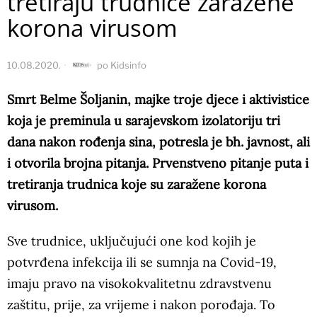
tretiraju trudnice zaražene
korona virusom
10.08.2020.
po
Kidsinfo
Smrt Belme Šoljanin, majke troje djece i aktivistice
koja je preminula u sarajevskom izolatoriju tri
dana nakon rođenja sina, potresla je bh. javnost, ali
i otvorila brojna pitanja. Prvenstveno pitanje puta i
tretiranja trudnica koje su zaražene korona
virusom.
Sve trudnice, uključujući one kod kojih je
potvrđena infekcija ili se sumnja na Covid-19,
imaju pravo na visokokvalitetnu zdravstvenu
zaštitu, prije, za vrijeme i nakon porođaja. To