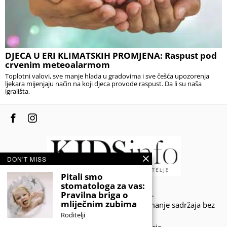
DJECA U ERI KLIMATSKIH PROMJENA: Raspust pod
crvenim meteoalarmom
Toplotni valovi, sve manje hlada u gradovima i sve češća upozorenja
ljekara mijenjaju način na koji djeca provode raspust. Da li su naša
igrališta,
DON'T MISS
Pitali smo
stomatologa za vas:
© 2020 - KIDSINFO.BA.
Pravilna briga o
mliječnim zubima
Sva prava zadržana. Zabranjeno preuzimanje sadržaja bez
Roditelji
dozvole izdavača.