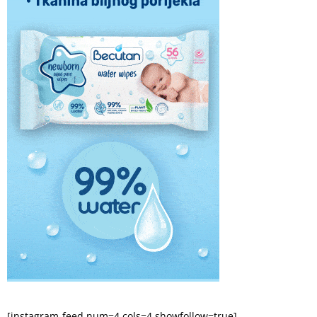
[instagram-feed num=4 cols=4 showfollow=true]