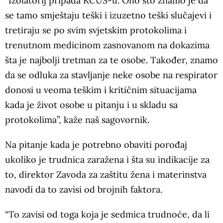
“Izolatorij pripada KCUS-u. Ono što znamo je da
se tamo smještaju teški i izuzetno teški slučajevi i
tretiraju se po svim svjetskim protokolima i
trenutnom medicinom zasnovanom na dokazima
šta je najbolji tretman za te osobe. Također, znamo
da se odluka za stavljanje neke osobe na respirator
donosi u veoma teškim i kritičnim situacijama
kada je život osobe u pitanju i u skladu sa
protokolima”, kaže naš sagovornik.
Na pitanje kada je potrebno obaviti porođaj
ukoliko je trudnica zaražena i šta su indikacije za
to, direktor Zavoda za zaštitu žena i materinstva
navodi da to zavisi od brojnih faktora.
“To zavisi od toga koja je sedmica trudnoće, da li