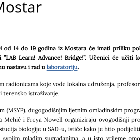
Mostar
i od 14 do 19 godina iz Mostara će imati priliku po
i ”LAB Learn! Advance! Bridge!”. Učenici će učiti k
čnu nastavu i rad u
laboratoriju
.
im radionicama koje vode lokalna udruženja, profesori
 i terensko istraživanje.
am (MSYP), dugogodišnjim ljetnim omladinskim pro
a Mehić i Freya Nowell organiziraju ovogodišnji pr
udija biologije u SAD-u, ističe kako je htio podijeliti
sa svojim mlađim sugrađanima, a u isto vrijeme omo