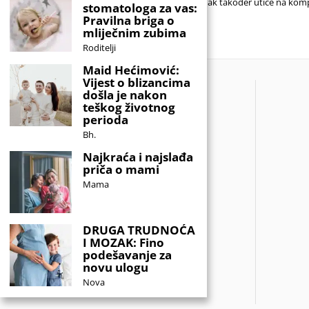
znak također utiče na komp
stomatologa za vas:
nitko drugi nema,
sa
Pravilna briga o
mliječnim zubima
Roditelji
Maid Hećimović:
Vijest o blizancima
došla je nakon
teškog životnog
perioda
Bh.
Najkraća i najslađa
priča o mami
Mama
DRUGA TRUDNOĆA
I MOZAK: Fino
podešavanje za
novu ulogu
Nova