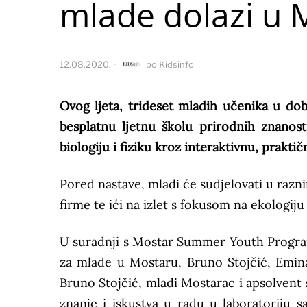
mlade dolazi u 
12.08.2020.
po
Kidsinfo
Ovog ljeta, trideset mladih učenika u dob
besplatnu ljetnu školu prirodnih znanost
biologiju i fiziku kroz interaktivnu, prakti
Pored nastave, mladi će sudjelovati u razn
firme te ići na izlet s fokusom na ekologiju
U suradnji s Mostar Summer Youth Progr
za mlade u Mostaru, Bruno Stojčić, Emin
Bruno Stojčić, mladi Mostarac i apsolvent st
znanje i iskustva u radu u laboratoriju 