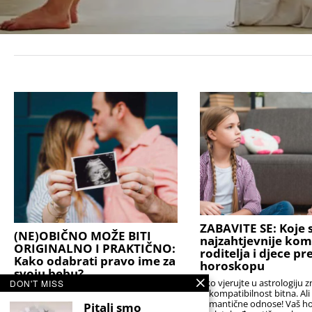
ZABAVITE SE: Koje s
(NE)OBIČNO MOŽE BITI
najzahtjevnije kom
ORIGINALNO I PRAKTIČNO:
roditelja i djece p
Kako odabrati pravo ime za
horoskopu
svoju bebu?
Ako vjerujte u astrologiju z
DON'T MISS
Stručnjaci podsjećaju da je najbolji izbor
je kompatibilnost bitna. Al
onaj koji će djetetu biti prednost, a ne
romantične odnose! Vaš h
Pitali smo
teret. Idealno ime nije nužno ono koje