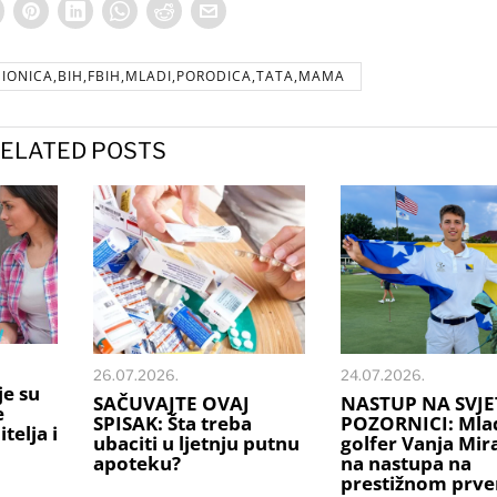
IONICA,BIH,FBIH,MLADI,PORODICA,TATA,MAMA
ELATED POSTS
26.07.2026.
24.07.2026.
je su
SAČUVAJTE OVAJ
NASTUP NA SVJE
e
SPISAK: Šta treba
POZORNICI: Mlad
telja i
ubaciti u ljetnju putnu
golfer Vanja Mi
apoteku?
na nastupa na
prestižnom prve