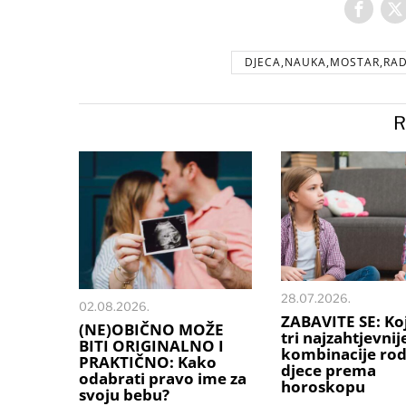
DJECA,NAUKA,MOSTAR,RAD
R
28.07.2026.
02.08.2026.
ZABAVITE SE: Ko
(NE)OBIČNO MOŽE
tri najzahtjevnij
BITI ORIGINALNO I
kombinacije rodi
PRAKTIČNO: Kako
djece prema
odabrati pravo ime za
horoskopu
svoju bebu?