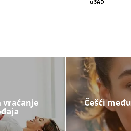
u SAD
 vraćanje
Češći međuo
ođaja