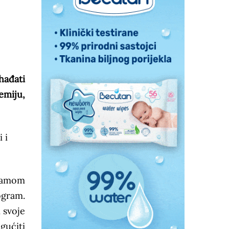
hađati
emiju,
 i
gramom
ogram.
 svoje
gućiti