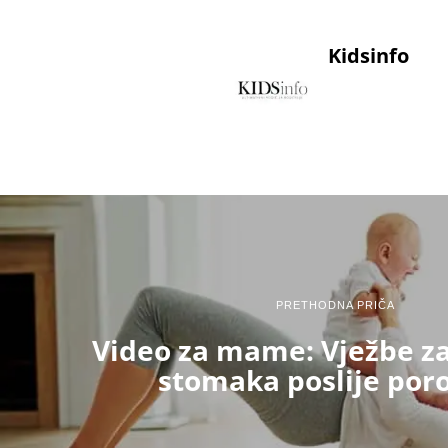
Kidsinfo
PRETHODNA PRIČA
Video za mame: Vježbe za
stomaka poslije por