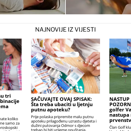
NAJNOVIJE IZ VIJESTI
u tri
SAČUVAJTE OVAJ SPISAK:
NASTUP 
binacije
Šta treba ubaciti u ljetnju
POZORNIC
rema
putnu apoteku?
golfer V
nastupa 
Prije polaska pripremite malu putnu
nate koliko
prvenstv
apoteku prilagođenu uzrastu djeteta i
i ne samo za
dužini putovanja Odmor s djecom
Član Golf kl
oroskopski
trebao bi biti vrijeme opuštanja,