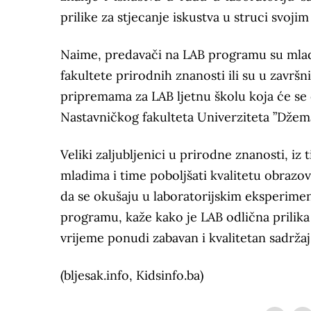
prilike za stjecanje iskustva u struci svoji
Naime, predavači na LAB programu su mladi 
fakultete prirodnih znanosti ili su u završ
pripremama za LAB ljetnu školu koja će se o
Nastavničkog fakulteta Univerziteta ”Džema
Veliki zaljubljenici u prirodne znanosti, iz 
mladima i time poboljšati kvalitetu obrazov
da se okušaju u laboratorijskim eksperime
programu, kaže kako je LAB odlična prilika 
vrijeme ponudi zabavan i kvalitetan sadrža
(bljesak.info, Kidsinfo.ba)