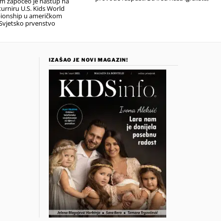
em započeo je nastup na
urniru U.S. Kids World
ionship u američkom
Svjetsko prvenstvo
IZAŠAO JE NOVI MAGAZIN!