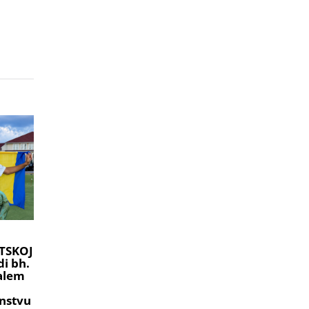
TSKOJ
i bh.
ralem
nstvu