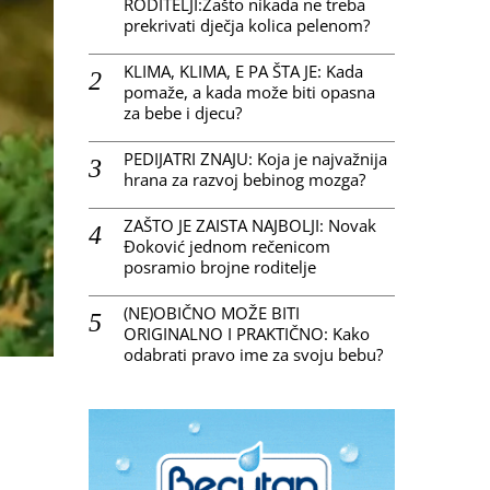
RODITELJI:Zašto nikada ne treba
prekrivati dječja kolica pelenom?
KLIMA, KLIMA, E PA ŠTA JE: Kada
pomaže, a kada može biti opasna
za bebe i djecu?
PEDIJATRI ZNAJU: Koja je najvažnija
hrana za razvoj bebinog mozga?
ZAŠTO JE ZAISTA NAJBOLJI: Novak
Đoković jednom rečenicom
posramio brojne roditelje
(NE)OBIČNO MOŽE BITI
ORIGINALNO I PRAKTIČNO: Kako
odabrati pravo ime za svoju bebu?