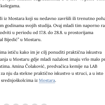
m kolegama.
iz Mostara koji su nedavno završili ili trenutno poh
nim godinama svojih studija. Ovaj mladi tim naporno ra
dviti u periodu od 17.8. do 28.8. u prostorijama
l Bijedić” u Mostaru.
tima ističu kako im je cilj ponuditi praktična iskustva
anja u Mostaru gdje mladi nažalost imaju vrlo malo pr
ntima. Amina Čolaković, predvačica kemije na LAB
za nju da stekne praktično iskustvo u struci, a u isto
j srednjoškolcima iz
Mostara
.