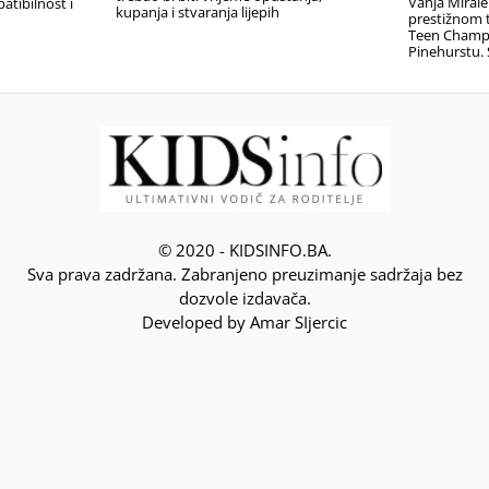
Vanja Miral
atibilnost i
kupanja i stvaranja lijepih
prestižnom t
Teen Champ
Pinehurstu. 
© 2020 - KIDSINFO.BA.
Sva prava zadržana. Zabranjeno preuzimanje sadržaja bez
dozvole izdavača.
Developed by Amar SIjercic