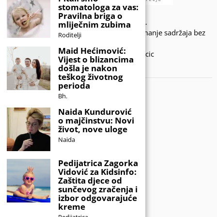
stomatologa za vas:
Pravilna briga o
© 2020 - KIDSINFO.BA.
mliječnim zubima
Sva prava zadržana. Zabranjeno preuzimanje sadržaja bez
Roditelji
dozvole izdavača.
Maid Hećimović:
Developed by Amar SIjercic
Vijest o blizancima
došla je nakon
IZAŠAO JE NOVI MAGAZIN!
teškog životnog
perioda
Bh.
Naida Kundurović
o majčinstvu: Novi
život, nove uloge
Naida
Pedijatrica Zagorka
Vidović za Kidsinfo:
Zaštita djece od
sunčevog zračenja i
izbor odgovarajuće
kreme