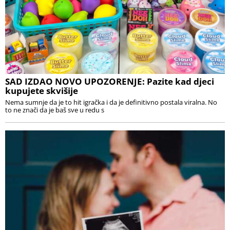
SAD IZDAO NOVO UPOZORENJE: Pazite kad djeci
kupujete skvišije
Nema sumnje da je to hit igračka i da je definitivno postala viralna. No
to ne znači da je baš sve u redu s