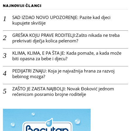
NAJNOVIJI ČLANCI
SAD IZDAO NOVO UPOZORENJE: Pazite kad djeci
kupujete skvišije
GREŠKA KOJU PRAVE RODITELJI:Zašto nikada ne treba
prekrivati dječja kolica pelenom?
KLIMA, KLIMA, E PA ŠTA JE: Kada pomaže, a kada može
biti opasna za bebe i djecu?
PEDIJATRI ZNAJU: Koja je najvažnija hrana za razvoj
bebinog mozga?
ZAŠTO JE ZAISTA NAJBOLJI: Novak Đoković jednom
rečenicom posramio brojne roditelje