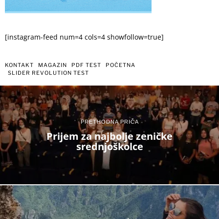
[instagram-feed num=4 cols=4 showfollow=true]
KONTAKT
MAGAZIN
PDF TEST
POČETNA
SLIDER REVOLUTION TEST
PRETHODNA PRIČA
Prijem za najbolje zeničke
srednjoškolce