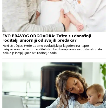
EVO PRAVOG ODGOVORA: Zašto su današnji
roditelji umorniji od svojih predaka?
Neki stručnjaci tvrde da smo evolucijski prilagođeni na napor
neispavanosti u ranom roditeljstvu kao kompromis za opstanak vrste
Koliko je iscrpljujuće biti roditelj? Kada