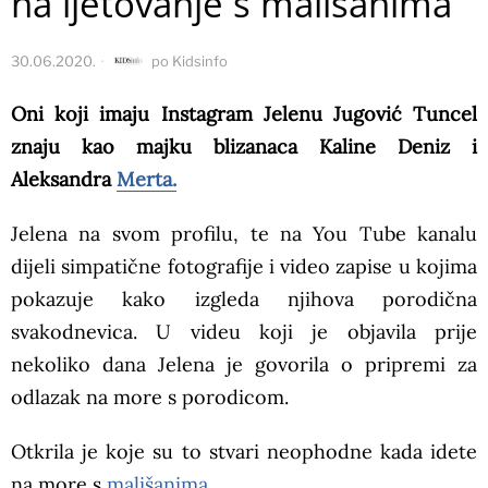
na ljetovanje s mališanima
30.06.2020.
po
Kidsinfo
Oni koji imaju Instagram Jelenu Jugović Tuncel
znaju kao majku blizanaca Kaline Deniz i
Aleksandra
Merta.
Jelena na svom profilu, te na You Tube kanalu
dijeli simpatične fotografije i video zapise u kojima
pokazuje kako izgleda njihova porodična
svakodnevica. U videu koji je objavila prije
nekoliko dana Jelena je govorila o pripremi za
odlazak na more s porodicom.
Otkrila je koje su to stvari neophodne kada idete
na more s
mališanima.