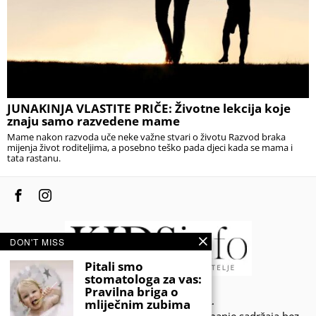
JUNAKINJA VLASTITE PRIČE: Životne lekcija koje
znaju samo razvedene mame
Mame nakon razvoda uče neke važne stvari o životu Razvod braka
mijenja život roditeljima, a posebno teško pada djeci kada se mama i
tata rastanu.
DON'T MISS
Pitali smo
stomatologa za vas:
Pravilna briga o
© 2020 - KIDSINFO.BA.
mliječnim zubima
Sva prava zadržana. Zabranjeno preuzimanje sadržaja bez