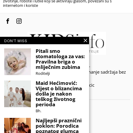
životinje, robote i lutke koji se aktiviraju glasom, povezani su s
internetom i koriste
DON'T MISS
Pitali smo
stomatologa za vas:
Pravilna briga o
© 2020 - KIDSINFO.BA.
mliječnim zubima
Sva prava zadržana. Zabranjeno preuzimanje sadržaja bez
Roditelji
dozvole izdavača.
Maid Hećimović:
Developed by Amar SIjercic
Vijest o blizancima
došla je nakon
IZAŠAO JE NOVI MAGAZIN!
teškog životnog
perioda
Bh.
Najljepši praznični
poklon: Porodica
poznatog glumca