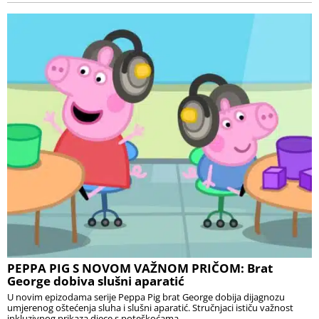
PEPPA PIG S NOVOM VAŽNOM PRIČOM: Brat
George dobiva slušni aparatić
U novim epizodama serije Peppa Pig brat George dobija dijagnozu
umjerenog oštećenja sluha i slušni aparatić. Stručnjaci ističu važnost
inkluzivnog prikaza djece s poteškoćama