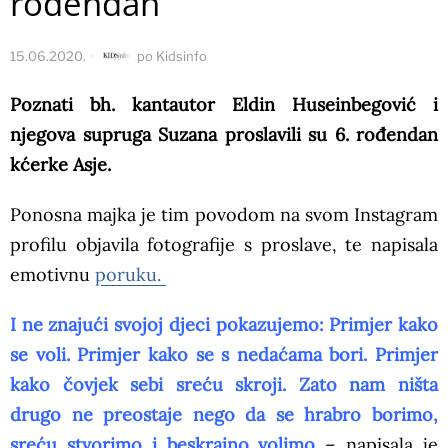
rođendan
15.06.2020.
po
Kidsinfo
Poznati bh. kantautor Eldin Huseinbegović i
njegova supruga Suzana proslavili su 6. rođendan
kćerke Asje.
Ponosna majka je tim povodom na svom Instagram
profilu objavila fotografije s proslave, te napisala
emotivnu
poruku.
I ne znajući svojoj djeci pokazujemo: Primjer kako
se voli. Primjer kako se s nedaćama bori. Primjer
kako čovjek sebi sreću skroji. Zato nam ništa
drugo ne preostaje nego da se hrabro borimo,
sreću stvorimo i beskrajno volimo
– napisala je