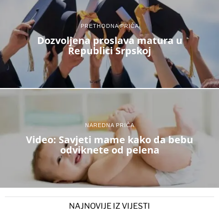
PRETHODNA PRIČA
Dozvoljena proslava matura u
Republici Srpskoj
NAREDNA PRIČA
Video: Savjeti mame kako da bebu
odviknete od pelena
NAJNOVIJE IZ VIJESTI