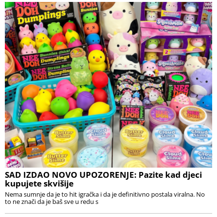
SAD IZDAO NOVO UPOZORENJE: Pazite kad djeci
kupujete skvišije
Nema sumnje da je to hit igračka i da je definitivno postala viralna. No
to ne znači da je baš sve u redu s