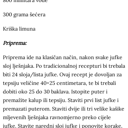
800 mililitara vode
300 grama šećera
Kriška limuna
Priprema:
Priprema ide na klasičan način, nakon svake jufke
sloj lješnjaka. Po tradicionalnoj recepturi bi trebala
biti 24 sloja/lista jufke. Ovaj recept je dovoljan za
tepsiju veličine 40×25 centimetara, te bi trebali
dobiti oko 25 do 30 baklava. Istopite puter i
premažite kalup ili tepsiju. Staviti prvi list jufke i
premazati puterom. Staviti dvije ili tri velike kašike
mljevenih lješnjaka ravnomjerno preko cijele
jufke. Stavite naredni sloj jufke i ponovite korake.