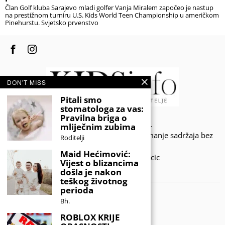
Član Golf kluba Sarajevo mladi golfer Vanja Miralem započeo je nastup
na prestižnom turniru U.S. Kids World Teen Championship u američkom
Pinehurstu. Svjetsko prvenstvo
DON'T MISS
Pitali smo
stomatologa za vas:
Pravilna briga o
© 2020 - KIDSINFO.BA.
mliječnim zubima
Sva prava zadržana. Zabranjeno preuzimanje sadržaja bez
Roditelji
dozvole izdavača.
Maid Hećimović:
Developed by Amar SIjercic
Vijest o blizancima
došla je nakon
IZAŠAO JE NOVI MAGAZIN!
teškog životnog
perioda
Bh.
ROBLOX KRIJE