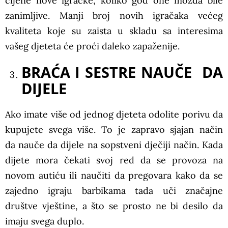
cijene nove igračke, koliko god one možda bile
zanimljive. Manji broj novih igračaka većeg
kvaliteta koje su zaista u skladu sa interesima
vašeg djeteta će proći daleko zapaženije.
BRAĆA I SESTRE NAUČE DA
DIJELE
Ako imate više od jednog djeteta odolite porivu da
kupujete svega više. To je zapravo sjajan način
da nauče da dijele na sopstveni dječiji način. Kada
dijete mora čekati svoj red da se provoza na
novom autiću ili naučiti da pregovara kako da se
zajedno igraju barbikama tada uči značajne
društve vještine, a što se prosto ne bi desilo da
imaju svega duplo.