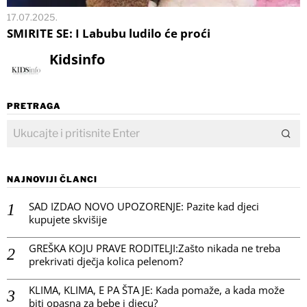
17.07.2025.
SMIRITE SE: I Labubu ludilo će proći
Kidsinfo
PRETRAGA
NAJNOVIJI ČLANCI
SAD IZDAO NOVO UPOZORENJE: Pazite kad djeci
kupujete skvišije
GREŠKA KOJU PRAVE RODITELJI:Zašto nikada ne treba
prekrivati dječja kolica pelenom?
KLIMA, KLIMA, E PA ŠTA JE: Kada pomaže, a kada može
biti opasna za bebe i djecu?