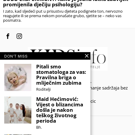
promijenila dječiju psihologiju?
I zato, kad sljedeći put u prisustvu djeteta podignete ton, nervozno
reagujete ili se prema nekom ponašate grubo, sjetite se – neko vas
posmatra.
DON'T MISS
Pitali smo
stomatologa za vas:
Pravilna briga o
© 2020 - KIDSINFO.BA.
mliječnim zubima
Sva prava zadržana. Zabranjeno preuzimanje sadržaja bez
Roditelji
dozvole izdavača.
Maid Hećimović:
Developed by Amar SIjercic
Vijest o blizancima
došla je nakon
IZAŠAO JE NOVI MAGAZIN!
teškog životnog
perioda
Bh.