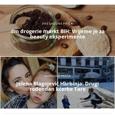
PRETHODNA PRIČA
dm drogerie markt BiH: Vrijeme je za
beauty eksperimente
NAREDNA PRIČA
Jelena Blagojević Harbinja: Drugi
rođendan kćerke Tare