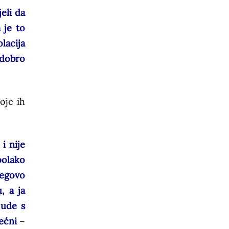
eli da
 je to
lacija
„dobro
oje ih
i nije
polako
jegovo
, a ja
jude s
ećni
–