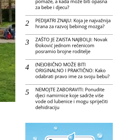
pomaže, a kada može biti opasna
za bebe i djecu?
PEDIJATRI ZNAJU: Koja je najvažnija
hrana za razvoj bebinog mozga?
ZAŠTO JE ZAISTA NAJBOLJI: Novak
Đoković jednom rečenicom
posramio brojne roditelje
(NE)OBIČNO MOŽE BITI
ORIGINALNO I PRAKTIČNO: Kako
odabrati pravo ime za svoju bebu?
NEMOJTE ZABORAVITI: Ponudite
djeci namirnice koje sadrže više
vode od lubenice i mogu spriječiti
dehidraciju