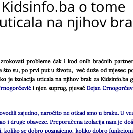
 Kidsinfo.ba o tome
 uticala na njihov br
uzrokovati probleme čak i kod onih bračnih partner
ga što su, po prvi put u životu, već duže od mjesec po 
 je izolacija uticala na njihov brak za Kidsinfo.ba 
Crnogorčević
i njen suprug, pjevač
Dejan Crnogorčev
ovodili zajedno, naročito ne otkad smo u braku. U ve
osao i druge obaveze. Preporučena izolacija nam je doš
mi, koliko se dobro poznajemo, koliko dobro funkcion