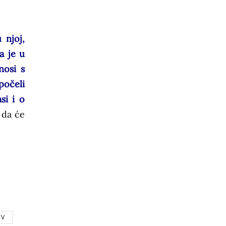
 njoj,
a je u
nosi s
počeli
si i o
 da će
TV