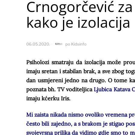
Crnogorčević za
kako je izolacija
06.05.2020.
po
Kidsinfo
Psiholozi smatraju da izolacija može pro
imaju sretan i stabilan brak, a sve zbog to
dan usmjereni jedno na drugo. O tome kako
poznata bh. TV voditeljica
Ljubica Katava 
imaju kćerku Iris.
Mi zaista nikada nismo ovoliko vremena pr
često bili zajedno, a s brakom je stigao p
svojevrsna prilika da vidimo gdje smo to 