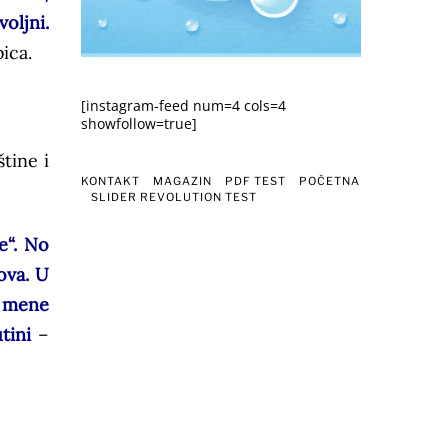
oljni.
ica.
[instagram-feed num=4 cols=4
showfollow=true]
tine i
KONTAKT
MAGAZIN
PDF TEST
POČETNA
SLIDER REVOLUTION TEST
e“. No
ova. U
se mene
tini
–