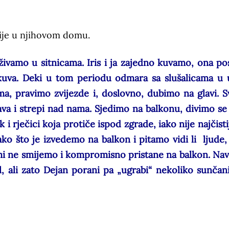
cije u njihovom domu.
uživamo u sitnicama. Iris i ja zajedno kuvamo, ona pos
kuva. Deki u tom periodu odmara sa slušalicama u 
, pravimo zvijezde i, doslovno, dubimo na glavi. S
ava i strepi nad nama. Sjedimo na balkonu, divimo se
 i rječici koja protiče ispod zgrade, iako nije najčistij
tako što je izvedemo na balkon i pitamo vidi li ljude,
mi ne smijemo i kompromisno pristane na balkon. Navi
, ali zato Dejan porani pa „ugrabi“ nekoliko sunčani