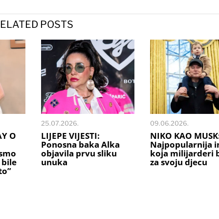
ELATED POSTS
25.07.2026.
09.06.2026.
Y O
LIJEPE VIJESTI:
NIKO KAO MUSK
Ponosna baka Alka
Najpopularnija 
 smo
objavila prvu sliku
koja milijarderi 
bile
unuka
za svoju djecu
to”