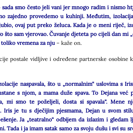
sada smo često jeli vani jer mnogo radim i nismo htj
 zajedno provedemo u kuhinji. Međutim, izolacija
ubio, ovaj put preko želuca. Kada je o meni riječ, izo
go što sam vjerovao. Čuvanje djeteta po cijeli dan mi 
 toliko vremena za nju
– kaže on.
cije postale vidljive i određene partnerske osobine k
lacije naspavala, što u „normalnim“ uslovima s Iris 
n ustane s njom, a mama duže spava. To Dejana već 
 mi smo te poželjeli, dosta si spavala“. Mene n
 Iris je tu s dječijim pjesmama, Dejan u svom stilu
ešenje. Ja „teatralno“ odbijem da izlazim i gledam l
i. Tada i ja imam satak samo za svoju dušu i svi su sr