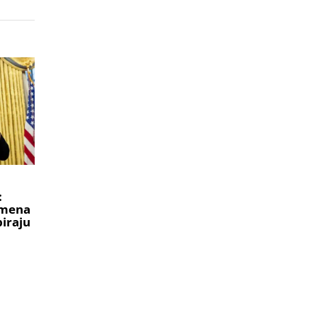
:
imena
biraju