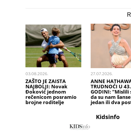
R
03.08.2026.
27.07.2026.
ZAŠTO JE ZAISTA
ANNE HATHAWA
NAJBOLJI: Novak
TRUDNOĆI U 43.
Đoković jednom
GODINI: “Mislili
rečenicom posramio
da su nam šanse 
brojne roditelje
jedan ili dva pos
Kidsinfo