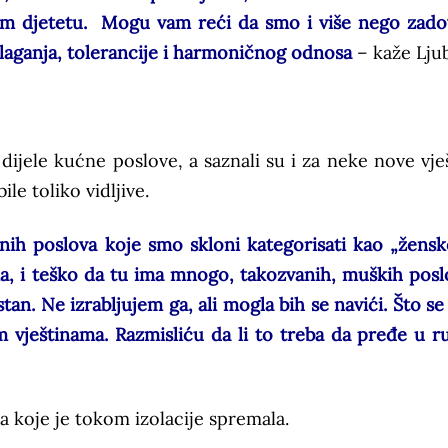
m djetetu. Mogu vam reći da smo i više nego zadov
slaganja, tolerancije i harmoničnog odnosa
– kaže Ljub
dijele kućne poslove, a saznali su i za neke nove vješ
le toliko vidljive.
h poslova koje smo skloni kategorisati kao „žensk
, i teško da tu ima mnogo, takozvanih, muških posl
 stan. Ne izrabljujem ga, ali mogla bih se navići. Što 
 vještinama. Razmisliću da li to treba da pređe u ru
 koje je tokom izolacije spremala.