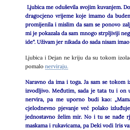
Ljubica me oduševila svojim kuvanjem. Do 
dragocjeno vrijeme koje imamo da budemo
promijenila i mislim da sam se ponovo zalj
mi je pokazala da sam mnogo strpljiviji ne
ide“. Uživam jer nikada do sada nisam imao
Ljubica i Dejan ne kriju da su tokom izola
pomalo
nerviraju.
Naravno da ima i toga. Ja sam se tokom izo
izvodljivo. Međutim, sada je tata tu i o
nervira, pa me uporno budi kao: „Mama,
cjelodnevno pjevanje već polako izluđuje.
jednostavno želim mir. No i tu se nađe rj
maskama i rukavicama, pa Deki vodi Iris van