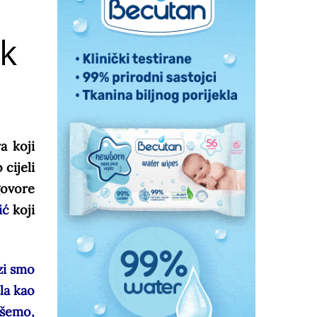
ak
a koji
cijeli
govore
ić
koji
zi smo
la kao
išemo,