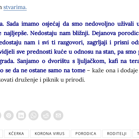
im
stvarima.
da. Sada imamo osjećaj da smo nedovoljno uživali u
 najljepše. Nedostaju nam bližnji. Dejanova porodic
dostaju nam i svi ti razgovori, zagrljaji i prisni od
vidjeli sve prednosti kuće u odnosu na stan, pa smo 
grada. Sanjamo o dvorištu s ljuljačkom, kafi na tera
emo se da ne ostane samo na tome
– kaže ona i dodaje
zovati druženje i piknik u prirodi.
KĆERKA
KORONA VIRUS
PORODICA
RODITELJI