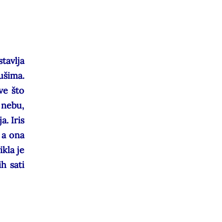
tavlja
ušima.
ve što
 nebu,
a. Iris
 a ona
kla je
h sati