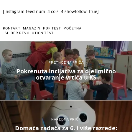
[instagram-feed num=4 cols=4 showfollow=true]
KONTAKT
MAGAZIN
PDF TEST
POČETNA
SLIDER REVOLUTION TEST
PRETHODNA PRIČA
Pokrenuta incijativa za djelimično
otvaranje vrtića u KS
NAREDNA PRIČA
Domaća zadaća za 6. i više razrede: