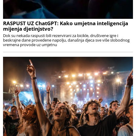
RASPUST UZ ChatGPT: Kako umjetna inteligencija
mijenja djetinjstvo?
Dok su nekada raspusti bili rezervirani za bicikle, društvene igre i
beskrajne dane provedene napolju, današnja djeca sve više slobodnog
vremena provode uz umjetnu