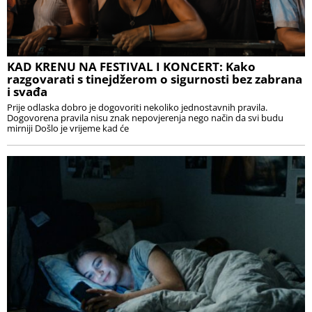
KAD KRENU NA FESTIVAL I KONCERT: Kako
razgovarati s tinejdžerom o sigurnosti bez zabrana
i svađa
Prije odlaska dobro je dogovoriti nekoliko jednostavnih pravila.
Dogovorena pravila nisu znak nepovjerenja nego način da svi budu
mirniji Došlo je vrijeme kad će