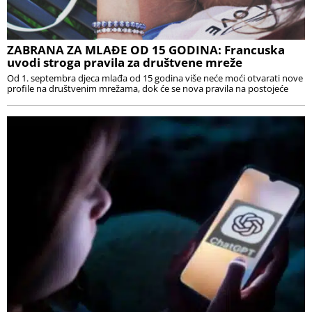
ZABRANA ZA MLAĐE OD 15 GODINA: Francuska
uvodi stroga pravila za društvene mreže
Od 1. septembra djeca mlađa od 15 godina više neće moći otvarati nove
profile na društvenim mrežama, dok će se nova pravila na postojeće