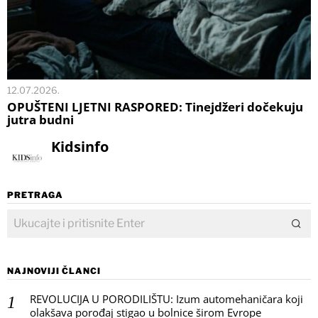
12.07.2026.
OPUŠTENI LJETNI RASPORED: Tinejdžeri dočekuju
jutra budni
Kidsinfo
PRETRAGA
NAJNOVIJI ČLANCI
REVOLUCIJA U PORODILIŠTU: Izum automehaničara koji
olakšava porođaj stigao u bolnice širom Evrope