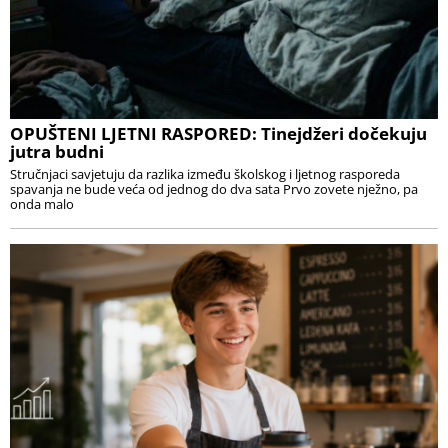
OPUŠTENI LJETNI RASPORED: Tinejdžeri dočekuju
jutra budni
Stručnjaci savjetuju da razlika između školskog i ljetnog rasporeda
spavanja ne bude veća od jednog do dva sata Prvo zovete nježno, pa
onda malo