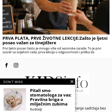
PRVA PLATA, PRVE ŽIVOTNE LEKCIJE:Zašto je ljetni
posao važan za tinejdžere
Prvi ljetni posao često je mnogo više od sezonske zarade. To je prvi
susret sa svijetom rada, prva lekcija o odgovornosti i prilika da
DON'T MISS
Pitali smo
stomatologa za vas:
Pravilna briga o
© 2020 - KIDSINFO.BA.
mliječnim zubima
Sva prava zadržana. Zabranjeno preuzimanje sadržaja bez
Roditelji