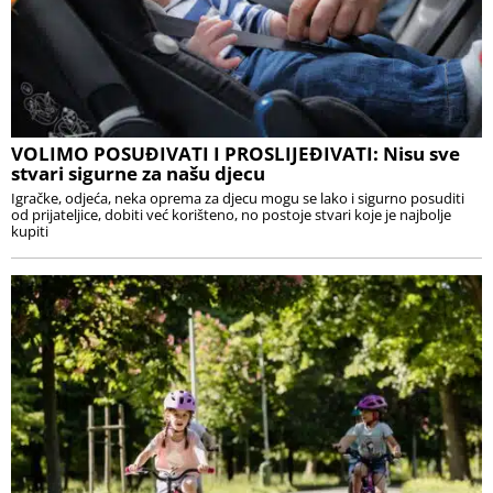
VOLIMO POSUĐIVATI I PROSLIJEĐIVATI: Nisu sve
stvari sigurne za našu djecu
Igračke, odjeća, neka oprema za djecu mogu se lako i sigurno posuditi
od prijateljice, dobiti već korišteno, no postoje stvari koje je najbolje
kupiti