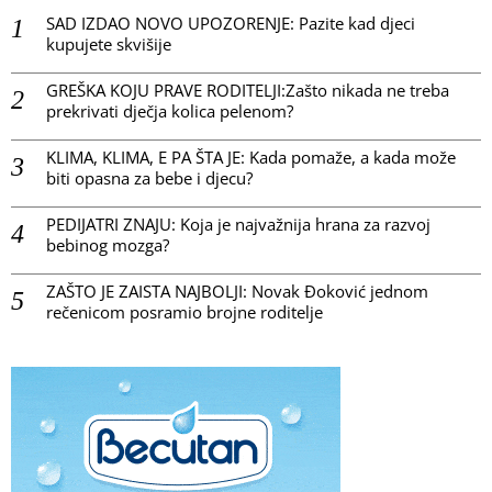
SAD IZDAO NOVO UPOZORENJE: Pazite kad djeci
kupujete skvišije
GREŠKA KOJU PRAVE RODITELJI:Zašto nikada ne treba
prekrivati dječja kolica pelenom?
KLIMA, KLIMA, E PA ŠTA JE: Kada pomaže, a kada može
biti opasna za bebe i djecu?
PEDIJATRI ZNAJU: Koja je najvažnija hrana za razvoj
bebinog mozga?
ZAŠTO JE ZAISTA NAJBOLJI: Novak Đoković jednom
rečenicom posramio brojne roditelje