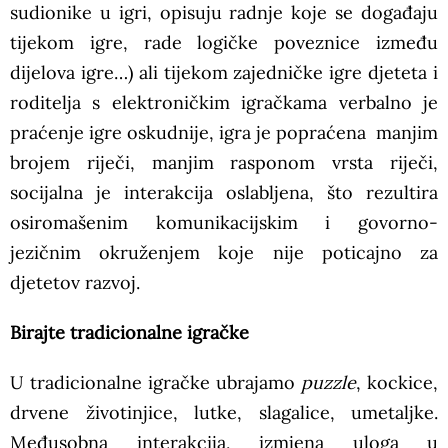
sudionike u igri, opisuju radnje koje se događaju
tijekom igre, rade logičke poveznice između
dijelova igre…) ali tijekom zajedničke igre djeteta i
roditelja s elektroničkim igračkama verbalno je
praćenje igre oskudnije, igra je popraćena manjim
brojem riječi, manjim rasponom vrsta riječi,
socijalna je interakcija oslabljena, što rezultira
osiromašenim komunikacijskim i govorno-
jezičnim okruženjem koje nije poticajno za
djetetov razvoj.
Birajte tradicionalne igračke
U tradicionalne igračke ubrajamo
puzzle
, kockice,
drvene životinjice, lutke, slagalice, umetaljke.
Međusobna interakcija, izmjena uloga u