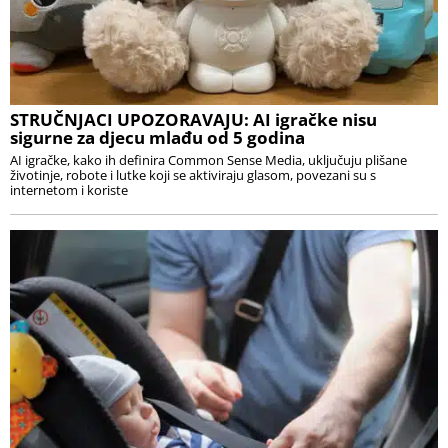
STRUČNJACI UPOZORAVAJU: AI igračke nisu
sigurne za djecu mlađu od 5 godina
AI igračke, kako ih definira Common Sense Media, uključuju plišane
životinje, robote i lutke koji se aktiviraju glasom, povezani su s
internetom i koriste