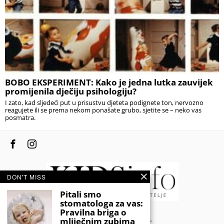
BOBO EKSPERIMENT: Kako je jedna lutka zauvijek
promijenila dječiju psihologiju?
I zato, kad sljedeći put u prisustvu djeteta podignete ton, nervozno
reagujete ili se prema nekom ponašate grubo, sjetite se – neko vas
posmatra.
DON'T MISS
Pitali smo
stomatologa za vas:
Pravilna briga o
© 2020 - KIDSINFO.BA.
mliječnim zubima