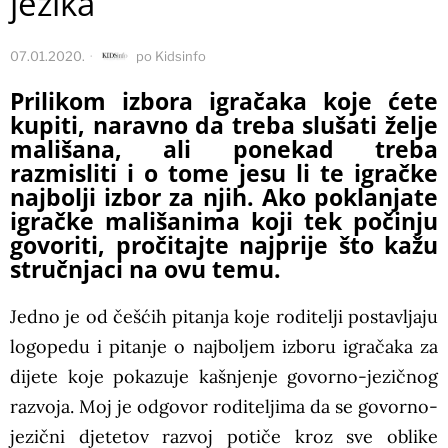
jezika
07.01.2020.
po
Kidsinfo
Prilikom izbora igračaka koje ćete
kupiti, naravno da treba slušati želje
mališana, ali ponekad treba
razmisliti i o tome jesu li te igračke
najbolji izbor za njih. Ako poklanjate
igračke mališanima koji tek počinju
govoriti, pročitajte najprije što kažu
stručnjaci na ovu temu.
Jedno je od češćih pitanja koje roditelji postavljaju
logopedu i pitanje o najboljem izboru igračaka za
dijete koje pokazuje kašnjenje govorno-jezičnog
razvoja. Moj je odgovor roditeljima da se govorno-
jezični djetetov razvoj potiče kroz sve oblike