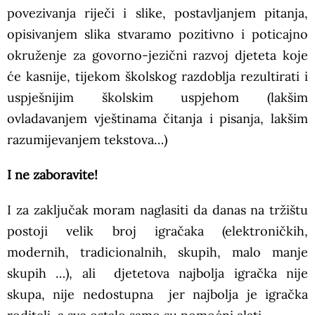
povezivanja riječi i slike, postavljanjem pitanja,
opisivanjem slika stvaramo pozitivno i poticajno
okruženje za govorno-jezični razvoj djeteta koje
će kasnije, tijekom školskog razdoblja rezultirati i
uspješnijim školskim uspjehom (lakšim
ovladavanjem vještinama čitanja i pisanja, lakšim
razumijevanjem tekstova…)
I ne zaboravite!
I za zaključak moram naglasiti da danas na tržištu
postoji velik broj igračaka (elektroničkih,
modernih, tradicionalnih, skupih, malo manje
skupih …), ali djetetova najbolja igračka nije
skupa, nije nedostupna jer najbolja je igračka