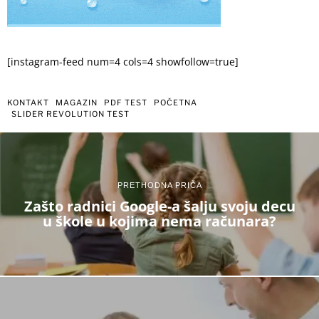
[instagram-feed num=4 cols=4 showfollow=true]
KONTAKT
MAGAZIN
PDF TEST
POČETNA
SLIDER REVOLUTION TEST
PRETHODNA PRIČA
Zašto radnici Google-a šalju svoju decu
u škole u kojima nema računara?