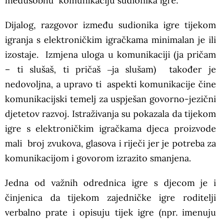
međusobnu komunikaciju sudionika igre.
Dijalog, razgovor između sudionika igre tijekom
igranja s elektroničkim igračkama minimalan je ili
izostaje. Izmjena uloga u komunikaciji (ja pričam
– ti slušaš, ti pričaš ‒ja slušam) također je
nedovoljna, a upravo ti aspekti komunikacije čine
komunikacijski temelj za uspješan govorno-jezični
djetetov razvoj. Istraživanja su pokazala da tijekom
igre s elektroničkim igračkama djeca proizvode
mali broj zvukova, glasova i riječi jer je potreba za
komunikacijom i govorom izrazito smanjena.
Jedna od važnih odrednica igre s djecom je i
činjenica da tijekom zajedničke igre roditelji
verbalno prate i opisuju tijek igre (npr. imenuju