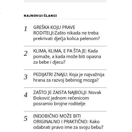
a
NAJNOVIJI ČLANCI
GREŠKA KOJU PRAVE
RODITELJI:Zašto nikada ne treba
prekrivati dječja kolica pelenom?
KLIMA, KLIMA, E PA ŠTA JE: Kada
pomaže, a kada može biti opasna
za bebe i djecu?
PEDIJATRI ZNAJU: Koja je najvažnija
hrana za razvoj bebinog mozga?
ZAŠTO JE ZAISTA NAJBOLJI: Novak
Đoković jednom rečenicom
posramio brojne roditelje
(NE)OBIČNO MOŽE BITI
ORIGINALNO I PRAKTIČNO: Kako
odabrati pravo ime za svoju bebu?