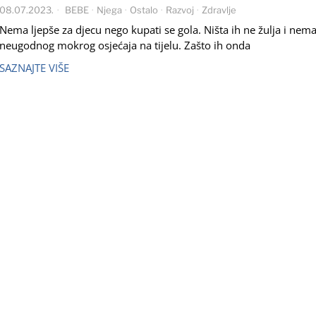
08.07.2023.
BEBE
·
Njega
·
Ostalo
·
Razvoj
·
Zdravlje
Nema ljepše za djecu nego kupati se gola. Ništa ih ne žulja i nem
neugodnog mokrog osjećaja na tijelu. Zašto ih onda
SAZNAJTE VIŠE