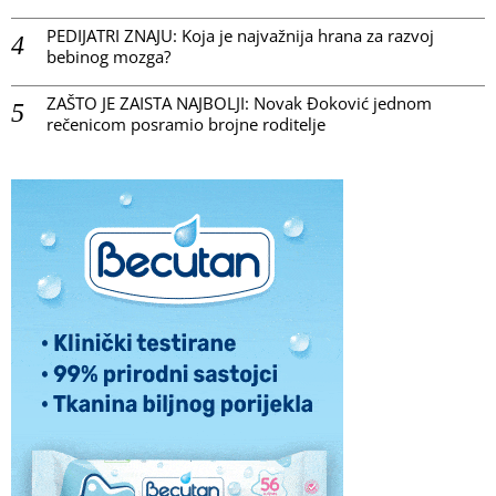
PEDIJATRI ZNAJU: Koja je najvažnija hrana za razvoj
bebinog mozga?
ZAŠTO JE ZAISTA NAJBOLJI: Novak Đoković jednom
rečenicom posramio brojne roditelje