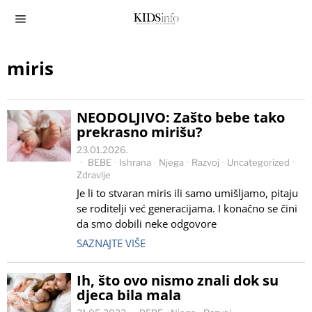
miris
NEODOLJIVO: Zašto bebe tako
prekrasno mirišu?
23.01.2026.
BEBE
·
Ishrana
·
Njega
·
Razvoj
·
Uncategorized
·
Zdravlje
Je li to stvaran miris ili samo umišljamo, pitaju
se roditelji već generacijama. I konačno se čini
da smo dobili neke odgovore
SAZNAJTE VIŠE
Ih, što ovo nismo znali dok su
djeca bila mala