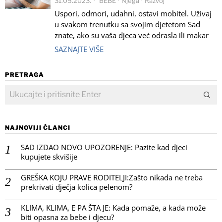
31.05.2023.
BEBE
·
Njega
·
Razvoj
Uspori, odmori, udahni, ostavi mobitel. Uživaj
u svakom trenutku sa svojim djetetom Sad
znate, ako su vaša djeca već odrasla ili makar
SAZNAJTE VIŠE
PRETRAGA
NAJNOVIJI ČLANCI
SAD IZDAO NOVO UPOZORENJE: Pazite kad djeci
kupujete skvišije
GREŠKA KOJU PRAVE RODITELJI:Zašto nikada ne treba
prekrivati dječja kolica pelenom?
KLIMA, KLIMA, E PA ŠTA JE: Kada pomaže, a kada može
biti opasna za bebe i djecu?