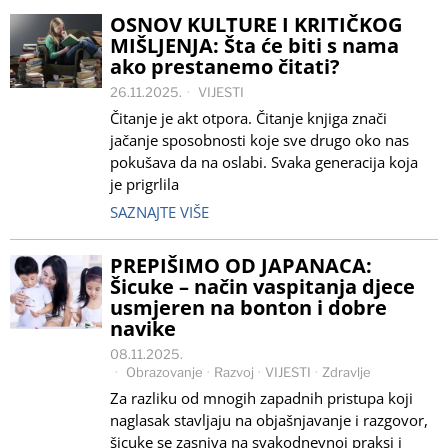
OSNOV KULTURE I KRITIČKOG
MIŠLJENJA: Šta će biti s nama
ako prestanemo čitati?
26.11.2025.
VIJESTI
Čitanje je akt otpora. Čitanje knjiga znači
jačanje sposobnosti koje sve drugo oko nas
pokušava da na oslabi. Svaka generacija koja
je prigrlila
SAZNAJTE VIŠE
PREPIŠIMO OD JAPANACA:
Šicuke – način vaspitanja djece
usmjeren na bonton i dobre
navike
08.11.2025.
Obrazovanje
·
Razvoj
·
VIJESTI
·
Zdravlje
Za razliku od mnogih zapadnih pristupa koji
naglasak stavljaju na objašnjavanje i razgovor,
šicuke se zasniva na svakodnevnoj praksi i