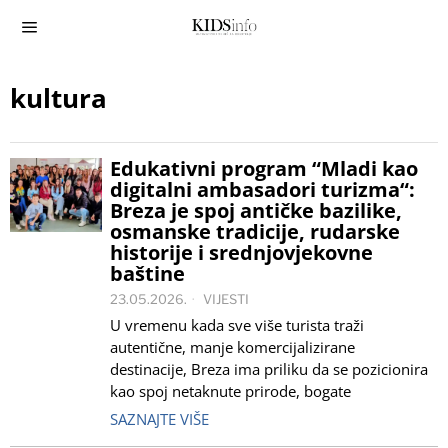
kultura
Edukativni program “Mladi kao
digitalni ambasadori turizma“:
Breza je spoj antičke bazilike,
osmanske tradicije, rudarske
historije i srednjovjekovne
baštine
23.05.2026.
VIJESTI
U vremenu kada sve više turista traži
autentične, manje komercijalizirane
destinacije, Breza ima priliku da se pozicionira
kao spoj netaknute prirode, bogate
SAZNAJTE VIŠE