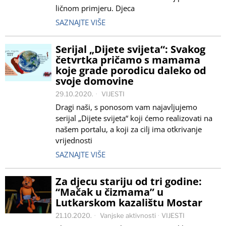
ličnom primjeru. Djeca
SAZNAJTE VIŠE
Serijal „Dijete svijeta“: Svakog
četvrtka pričamo s mamama
koje grade porodicu daleko od
svoje domovine
29.10.2020.
VIJESTI
Dragi naši, s ponosom vam najavljujemo
serijal „Dijete svijeta“ koji ćemo realizovati na
našem portalu, a koji za cilj ima otkrivanje
vrijednosti
SAZNAJTE VIŠE
Za djecu stariju od tri godine:
“Mačak u čizmama” u
Lutkarskom kazalištu Mostar
21.10.2020.
Vanjske aktivnosti
·
VIJESTI