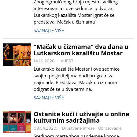
Zbog ograničenog broja mjesta i velikog
interesovanja i ove sedmice u dvorani
Lutkarskog kazališta Mostar igrat će se
predstava “Mačak u čizmama”.
SAZNAJTE VIŠE
“Mačak u čizmama” dva dana u
Lutkarskom kazalištu Mostar
14.10.2020.
VIJESTI
Lutkarsko kazalište Mostar i ove sedmice
svojim posjetiteljima nudi program za
najmlađe. Predstava “Mačak u čizmama”
odigrat će se u dva termina,
SAZNAJTE VIŠE
Ostanite kući i uživajte u online
kulturnim sadržajima
03.04.2020.
Društvene mreže
·
Obrazovanje
Sredinom marta zbog pandemije korona