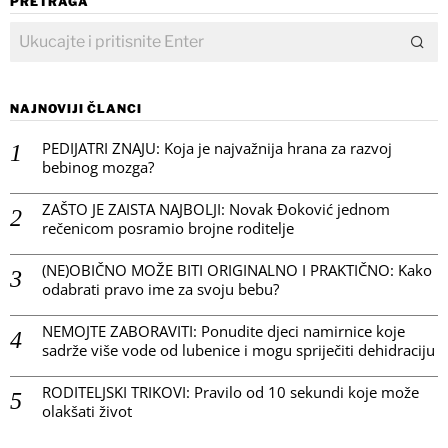
PRETRAGA
NAJNOVIJI ČLANCI
PEDIJATRI ZNAJU: Koja je najvažnija hrana za razvoj
bebinog mozga?
ZAŠTO JE ZAISTA NAJBOLJI: Novak Đoković jednom
rečenicom posramio brojne roditelje
(NE)OBIČNO MOŽE BITI ORIGINALNO I PRAKTIČNO: Kako
odabrati pravo ime za svoju bebu?
NEMOJTE ZABORAVITI: Ponudite djeci namirnice koje
sadrže više vode od lubenice i mogu spriječiti dehidraciju
RODITELJSKI TRIKOVI: Pravilo od 10 sekundi koje može
olakšati život