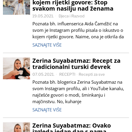
kojem rijetki govore: Stop
svakom nasilju nad ženama
19.05.2021.
Djeca i Razvod
Poznata bh. influenserica Aida Čamdžić na
svom je Instagram profilu pisala o iskustvo o
kojem rijetki govore. Naime, ona je otkrila da
SAZNAJTE VIŠE
Zerina Suyabatmaz: Recept za
tradicionalni turski đevrek
07.05.2021.
RECEPTI
·
Recepti za sve
Poznata bh. blogerica Zerina Suyabatmaz na
svom Instagram profilu, ali i YouTube kanalu,
najčešće govori o modi, šminkanju i
majčinstvu. No, kuhanje
SAZNAJTE VIŠE
Zerina Suyabatmaz: Ovako
izgleda jedan dan s nama