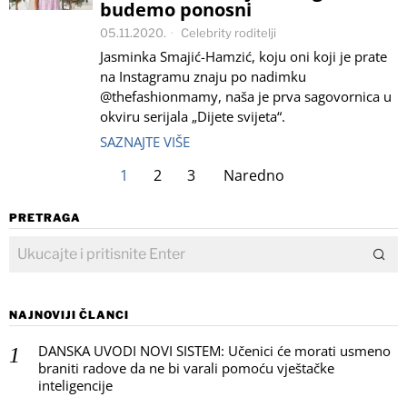
budemo ponosni
05.11.2020.
Celebrity roditelji
Jasminka Smajić-Hamzić, koju oni koji je prate
na Instagramu znaju po nadimku
@thefashionmamy, naša je prva sagovornica u
okviru serijala „Dijete svijeta“.
SAZNAJTE VIŠE
1
2
3
Naredno
PRETRAGA
NAJNOVIJI ČLANCI
DANSKA UVODI NOVI SISTEM: Učenici će morati usmeno
braniti radove da ne bi varali pomoću vještačke
inteligencije