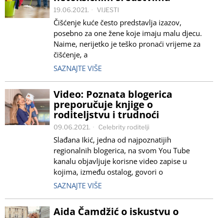
19.06.2021.
VIJESTI
Čišćenje kuće često predstavlja izazov,
posebno za one žene koje imaju malu djecu.
Naime, nerijetko je teško pronaći vrijeme za
čišćenje, a
SAZNAJTE VIŠE
Video: Poznata blogerica
preporučuje knjige o
roditeljstvu i trudnoći
09.06.2021.
Celebrity roditelji
Slađana Ikić, jedna od najpoznatijih
regionalnih blogerica, na svom You Tube
kanalu objavljuje korisne video zapise u
kojima, između ostalog, govori o
SAZNAJTE VIŠE
Aida Čamdžić o iskustvu o