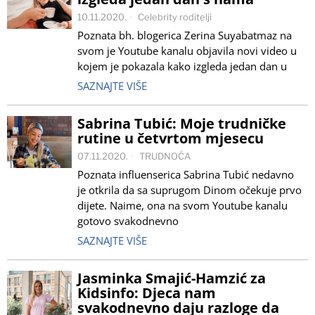
10.11.2020.
Celebrity roditelji
Poznata bh. blogerica Zerina Suyabatmaz na
svom je Youtube kanalu objavila novi video u
kojem je pokazala kako izgleda jedan dan u
SAZNAJTE VIŠE
Sabrina Tubić: Moje trudničke
rutine u četvrtom mjesecu
07.11.2020.
TRUDNOĆA
Poznata influenserica Sabrina Tubić nedavno
je otkrila da sa suprugom Dinom očekuje prvo
dijete. Naime, ona na svom Youtube kanalu
gotovo svakodnevno
SAZNAJTE VIŠE
Jasminka Smajić-Hamzić za
Kidsinfo: Djeca nam
svakodnevno daju razloge da