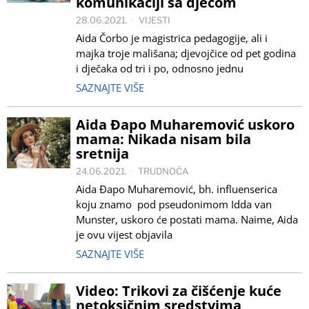
komunikaciji sa djecom
28.06.2021.
VIJESTI
Aida Čorbo je magistrica pedagogije, ali i
majka troje mališana; djevojčice od pet godina
i dječaka od tri i po, odnosno jednu
SAZNAJTE VIŠE
Aida Đapo Muharemović uskoro
mama: Nikada nisam bila
sretnija
24.06.2021.
TRUDNOĆA
Aida Đapo Muharemović, bh. influenserica
koju znamo pod pseudonimom Idda van
Munster, uskoro će postati mama. Naime, Aida
je ovu vijest objavila
SAZNAJTE VIŠE
Video: Trikovi za čišćenje kuće
netoksičnim sredstvima