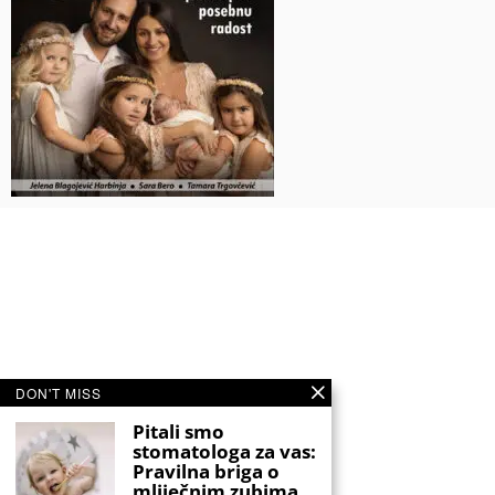
DON'T MISS
Pitali smo
stomatologa za vas:
Pravilna briga o
mliječnim zubima