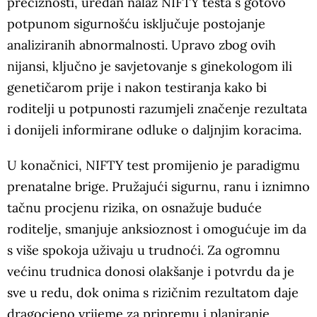
preciznosti, uredan nalaz NIFTY testa s gotovo
potpunom sigurnošću isključuje postojanje
analiziranih abnormalnosti. Upravo zbog ovih
nijansi, ključno je savjetovanje s ginekologom ili
genetičarom prije i nakon testiranja kako bi
roditelji u potpunosti razumjeli značenje rezultata
i donijeli informirane odluke o daljnjim koracima.
U konačnici, NIFTY test promijenio je paradigmu
prenatalne brige. Pružajući sigurnu, ranu i iznimno
tačnu procjenu rizika, on osnažuje buduće
roditelje, smanjuje anksioznost i omogućuje im da
s više spokoja uživaju u trudnoći. Za ogromnu
većinu trudnica donosi olakšanje i potvrdu da je
sve u redu, dok onima s rizičnim rezultatom daje
dragocjeno vrijeme za pripremu i planiranje