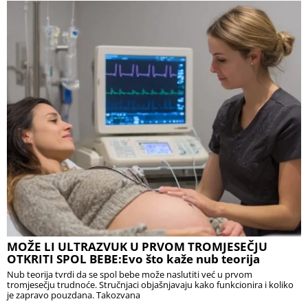
MOŽE LI ULTRAZVUK U PRVOM TROMJESEČJU
OTKRITI SPOL BEBE:Evo što kaže nub teorija
Nub teorija tvrdi da se spol bebe može naslutiti već u prvom
tromjesečju trudnoće. Stručnjaci objašnjavaju kako funkcionira i koliko
je zapravo pouzdana. Takozvana