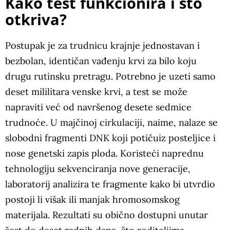
Kako test funkcionira i što
otkriva?
Postupak je za trudnicu krajnje jednostavan i
bezbolan, identičan vađenju krvi za bilo koju
drugu rutinsku pretragu. Potrebno je uzeti samo
deset mililitara venske krvi, a test se može
napraviti već od navršenog desete sedmice
trudnoće. U majčinoj cirkulaciji, naime, nalaze se
slobodni fragmenti DNK koji potičuiz posteljice i
nose genetski zapis ploda. Koristeći naprednu
tehnologiju sekvenciranja nove generacije,
laboratorij analizira te fragmente kako bi utvrdio
postoji li višak ili manjak hromosomskog
materijala. Rezultati su obično dostupni unutar