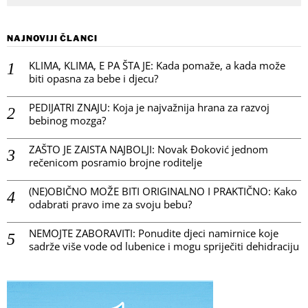
NAJNOVIJI ČLANCI
KLIMA, KLIMA, E PA ŠTA JE: Kada pomaže, a kada može
biti opasna za bebe i djecu?
PEDIJATRI ZNAJU: Koja je najvažnija hrana za razvoj
bebinog mozga?
ZAŠTO JE ZAISTA NAJBOLJI: Novak Đoković jednom
rečenicom posramio brojne roditelje
(NE)OBIČNO MOŽE BITI ORIGINALNO I PRAKTIČNO: Kako
odabrati pravo ime za svoju bebu?
NEMOJTE ZABORAVITI: Ponudite djeci namirnice koje
sadrže više vode od lubenice i mogu spriječiti dehidraciju