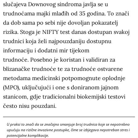
slučajeva Downovog sindroma javlja se u
trudnoćama majki mlađih od 35 godina. To znači
da dob sama po sebi nije dovoljan pokazatelj
rizika. Stoga je NIFTY test danas dostupan svakoj
trudnici koja želi najpouzdaniju dostupnu
informaciju i dodatni mir tijekom
trudnoće. Posebno je koristan i validiran za
blizanačke trudnoće te za trudnoće ostvarene
metodama medicinski potpomognute oplodnje
(MPO), uključujući i one s doniranom jajnom
stanicom, gdje tradicionalni biokemijski testovi
često nisu pouzdani.
U praksi to znači da se značajno smanjuje broj trudnica koje se nepotrebno
upućuju na rizične invazivne postupke, čime se izbjegava nepotreban stres i
potencijalne komplikacije.