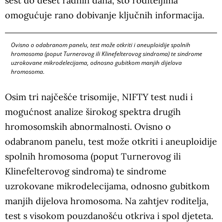
šest do deset radnih dana, što roditeljima
omogućuje rano dobivanje ključnih informacija.
Ovisno o odabranom panelu, test može otkriti i aneuploidije spolnih
hromosoma (poput Turnerovog ili Klinefelterovog sindroma) te sindrome
uzrokovane mikrodelecijama, odnosno gubitkom manjih dijelova
hromosoma.
Osim tri najčešće trisomije, NIFTY test nudi i
mogućnost analize širokog spektra drugih
hromosomskih abnormalnosti. Ovisno o
odabranom panelu, test može otkriti i aneuploidije
spolnih hromosoma (poput Turnerovog ili
Klinefelterovog sindroma) te sindrome
uzrokovane mikrodelecijama, odnosno gubitkom
manjih dijelova hromosoma. Na zahtjev roditelja,
test s visokom pouzdanošću otkriva i spol djeteta.