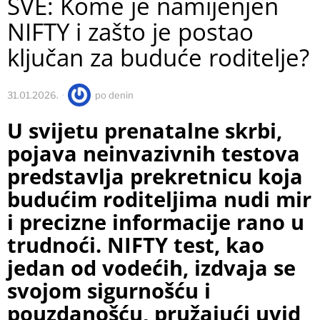
SVE: Kome je namijenjen
NIFTY i zašto je postao
ključan za buduće roditelje?
31.01.2026.
po
denin
U svijetu prenatalne skrbi,
pojava neinvazivnih testova
predstavlja prekretnicu koja
budućim roditeljima nudi mir
i precizne informacije rano u
trudnoći. NIFTY test, kao
jedan od vodećih, izdvaja se
svojom sigurnošću i
pouzdanošću, pružajući uvid