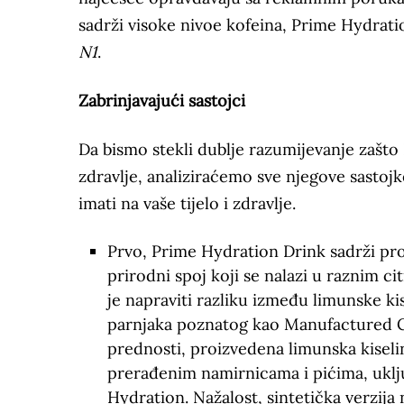
sadrži visoke nivoe kofeina, Prime Hydratio
N1
.
Zabrinjavajući sastojci
Da bismo stekli dublje razumijevanje zašto
zdravlje, analiziraćemo sve njegove sastojk
imati na vaše tijelo i zdravlje.
Prvo, Prime Hydration Drink sadrži pro
prirodni spoj koji se nalazi u raznim c
je napraviti razliku između limunske ki
parnjaka poznatog kao Manufactured Cit
prednosti, proizvedena limunska kisel
prerađenim namirnicama i pićima, uklj
Hydration. Nažalost, sintetička verzija