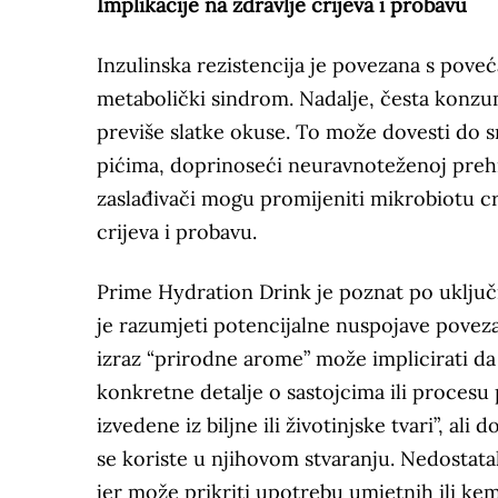
Implikacije na zdravlje crijeva i probavu
Inzulinska rezistencija je povezana s poveć
metabolički sindrom. Nadalje, česta konzu
previše slatke okuse. To može dovesti do 
pićima, doprinoseći neuravnoteženoj prehr
zaslađivači mogu promijeniti mikrobiotu cri
crijeva i probavu.
Prime Hydration Drink je poznat po uključ
je razumjeti potencijalne nuspojave povez
izraz “prirodne arome” može implicirati da
konkretne detalje o sastojcima ili proces
izvedene iz biljne ili životinjske tvari”, ali
se koriste u njihovom stvaranju. Nedostata
jer može prikriti upotrebu umjetnih ili kem