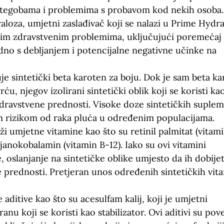
m tegobama i problemima s probavom kod nekih osoba.
raloza, umjetni zaslađivač koji se nalazi u Prime Hydr
čitim zdravstvenim problemima, uključujući poremećaj
edno s debljanjem i potencijalne negativne učinke na
e sintetički beta karoten za boju. Dok je sam beta ka
rću, njegov izolirani sintetički oblik koji se koristi ka
zdravstvene prednosti. Visoke doze sintetičkih suple
m rizikom od raka pluća u određenim populacijama.
 umjetne vitamine kao što su retinil palmitat (vitami
ijanokobalamin (vitamin B-12). Iako su ovi vitamini
 oslanjanje na sintetičke oblike umjesto da ih dobijet
 prednosti. Pretjeran unos određenih sintetičkih vit
aditive kao što su acesulfam kalij, koji je umjetni
hranu koji se koristi kao stabilizator. Ovi aditivi su pov