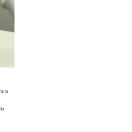
ra u
vo