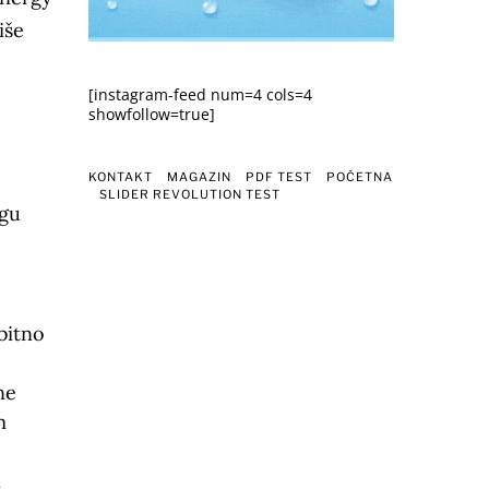
iše
[instagram-feed num=4 cols=4
showfollow=true]
KONTAKT
MAGAZIN
PDF TEST
POČETNA
SLIDER REVOLUTION TEST
ogu
,
bitno
ne
m
i