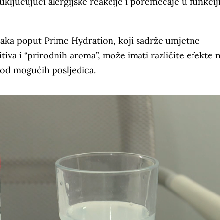
uključujući alergijske reakcije i poremećaje u funkcij
aka poput Prime Hydration, koji sadrže umjetne
tiva i “prirodnih aroma”, može imati različite efekte 
ke od mogućih posljedica.