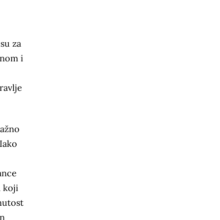
su za
anom i
ravlje
važno
Iako
ance
 koji
nutost
on