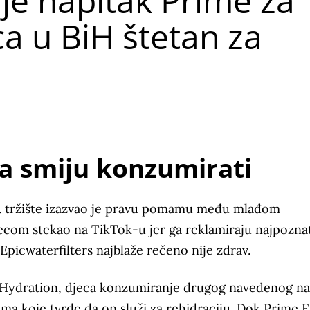
je napitak Prime za
ca u BiH štetan za
eca smiju konzumirati
h. tržište izazvao je pravu pomamu među mlađom
ecom stekao na TikTok-u jer ga reklamiraju najpoznat
 Epicwaterfilters najblaže rečeno nije zdrav.
e Hydration, djeca konzumiranje drugog navedenog na
a koje tvrde da on služi za rehidraciju. Dok Prime 