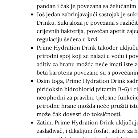
pandan i čak je povezana sa želučani
Još jedan zabrinjavajući sastojak je suk
Drinku. Sukraloza je povezana s razli
crijevnih bakterija, povećan apetit zaj
regulaciju šećera u krvi.
Prime Hydration Drink također uključuj
prirodni spoj koji se nalazi u voću i pov
aditiv za hranu možda neće imati iste 
beta karotena povezane su s povećani
Osim toga, Prime Hydration Drink sadrži
piridoksin hidrohlorid (vitamin B-6) i c
neophodni za pravilne tjelesne funkcije,
prirodne hrane možda neće pružiti iste
može čak dovesti do toksičnosti.
Zatim, Prime Hydration Drink uključuje 
zaslađivač, i dikalijum fosfat, aditiv za 