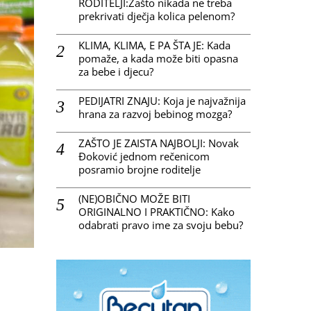
RODITELJI:Zašto nikada ne treba
prekrivati dječja kolica pelenom?
KLIMA, KLIMA, E PA ŠTA JE: Kada
pomaže, a kada može biti opasna
za bebe i djecu?
PEDIJATRI ZNAJU: Koja je najvažnija
hrana za razvoj bebinog mozga?
ZAŠTO JE ZAISTA NAJBOLJI: Novak
Đoković jednom rečenicom
posramio brojne roditelje
(NE)OBIČNO MOŽE BITI
ORIGINALNO I PRAKTIČNO: Kako
odabrati pravo ime za svoju bebu?