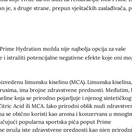
n je, s druge strane, prepun vještačkih zaslađivača, p
 Prime Hydration možda nije najbolja opcija za vaše
e i istražiti potencijalne negativne efekte koje oni m
izvedenu limunsku kiselinu (MCA). Limunska kiselina
itrusima, ima brojne zdravstvene prednosti. Međutim, 
seline koja se prirodno pojavljuje i njenog sintetičkog
ric Acid ili MCA. Iako prirodni oblik nudi zdravstve
ina se obično koristi kao aroma i konzervans u mnogi
učujući popularna sportska pića poput Prime
 ne pruža iste zdravstvene prednosti kao njen prirodn