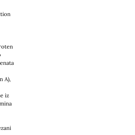
ation
roten
o
menata
n A),
e iz
amina
ezani