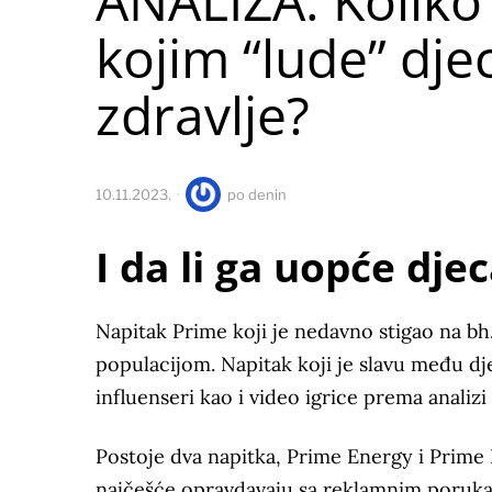
ANALIZA: Koliko 
kojim “lude” dje
zdravlje?
10.11.2023.
po
denin
I da li ga uopće dj
Napitak Prime koji je nedavno stigao na b
populacijom. Napitak koji je slavu među dj
influenseri kao i video igrice prema analizi
Postoje dva napitka, Prime Energy i Prim
najčešće opravdavaju sa reklamnim porukam