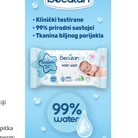
iji
pitka
Energy