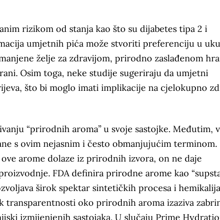
anim rizikom od stanja kao što su dijabetes tipa 2 i
macija umjetnih pića može stvoriti preferenciju u uku
smanjene želje za zdravijom, prirodno zaslađenom hr
ani. Osim toga, neke studije sugeriraju da umjetni
jeva, što bi moglo imati implikacije na cjelokupno zd
ivanju “prirodnih aroma” u svoje sastojke. Međutim, 
ane s ovim nejasnim i često obmanjujućim terminom. 
 ove arome dolaze iz prirodnih izvora, on ne daje
u proizvodnje. FDA definira prirodne arome kao “supst
 dozvoljava širok spektar sintetičkih procesa i hemikalija
k transparentnosti oko prirodnih aroma izaziva zabri
ijski izmijenjenih sastojaka. U slučaju Prime Hydrati