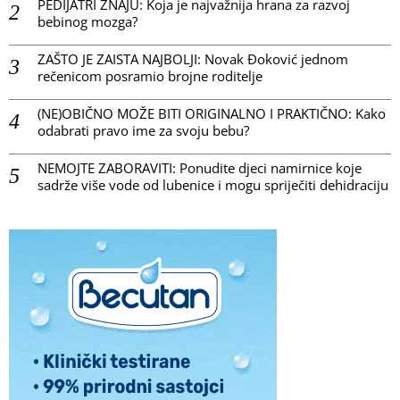
PEDIJATRI ZNAJU: Koja je najvažnija hrana za razvoj
bebinog mozga?
ZAŠTO JE ZAISTA NAJBOLJI: Novak Đoković jednom
rečenicom posramio brojne roditelje
(NE)OBIČNO MOŽE BITI ORIGINALNO I PRAKTIČNO: Kako
odabrati pravo ime za svoju bebu?
NEMOJTE ZABORAVITI: Ponudite djeci namirnice koje
sadrže više vode od lubenice i mogu spriječiti dehidraciju