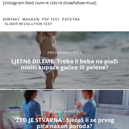
[instagram-feed num=4 cols=4 showfollow=true]
KONTAKT
MAGAZIN
PDF TEST
POČETNA
SLIDER REVOLUTION TEST
PRETHODNA PRIČA
LJETNE DILEME: Treba li beba na plaži
nositi kupaće gaćice ili pelene?
NAREDNA PRIČA
‘ŽEĐ JE STVARNA’: Sjećaš li se prvog
pića nakon poroda?