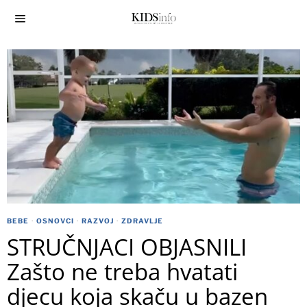
BEBE
·
OSNOVCI
·
RAZVOJ
·
ZDRAVLJE
STRUČNJACI OBJASNILI
Zašto ne treba hvatati
djecu koja skaču u bazen