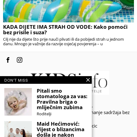
KADA DIJETE IMA STRAH OD VODE: Kako pomoći
bez prisile i suza?
Cilj nije da dijete što prije nauči plivati ili da pobijedi strah u jednom
danu. Mnogo je važnije da razvije osjećaj povjerenja – u
DON'T MISS
Pitali smo
stomatologa za vas:
Pravilna briga o
© 2020 - KIDSINFO.BA.
mliječnim zubima
Sva prava zadržana. Zabranjeno preuzimanje sadržaja bez
Roditelji
dozvole izdavača.
Maid Hećimović:
Developed by Amar SIjercic
Vijest o blizancima
došla je nakon