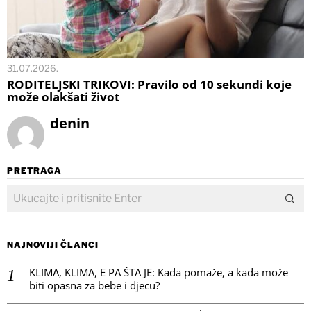
31.07.2026.
RODITELJSKI TRIKOVI: Pravilo od 10 sekundi koje
može olakšati život
denin
PRETRAGA
NAJNOVIJI ČLANCI
KLIMA, KLIMA, E PA ŠTA JE: Kada pomaže, a kada može
biti opasna za bebe i djecu?