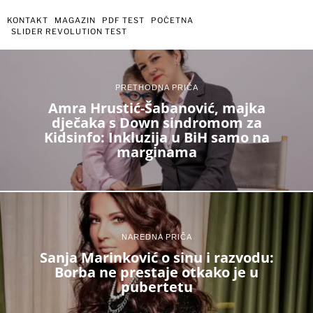
KONTAKT
MAGAZIN
PDF TEST
POČETNA
SLIDER REVOLUTION TEST
PRETHODNA PRIČA
Amra Hrustić-Šabanović, majka
dječaka s Down sindromom za
Kidsinfo: Inkluzija u BiH samo na
marginama
NAREDNA PRIČA
Sanja Marinković o sinu i razvodu:
Borba ne prestaje otkako je u
pubertetu