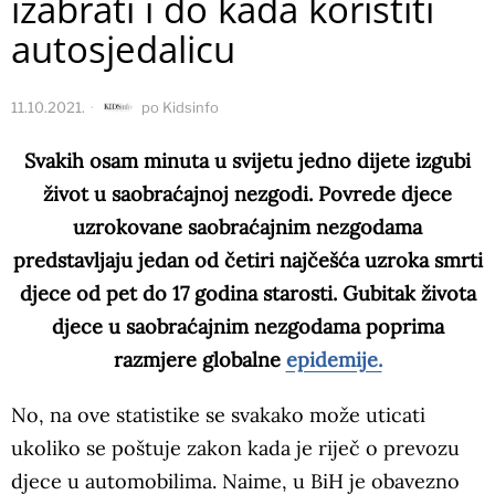
izabrati i do kada koristiti
autosjedalicu
11.10.2021.
po
Kidsinfo
Svakih osam minuta u svijetu jedno dijete izgubi
život u saobraćajnoj nezgodi. Povrede djece
uzrokovane saobraćajnim nezgodama
predstavljaju jedan od četiri najčešća uzroka smrti
djece od pet do 17 godina starosti. Gubitak života
djece u saobraćajnim nezgodama poprima
razmjere globalne
epidemije.
No, na ove statistike se svakako može uticati
ukoliko se poštuje zakon kada je riječ o prevozu
djece u automobilima. Naime, u BiH je obavezno