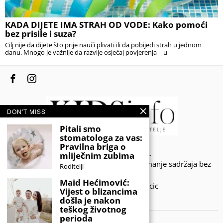
KADA DIJETE IMA STRAH OD VODE: Kako pomoći
bez prisile i suza?
Cilj nije da dijete što prije nauči plivati ili da pobijedi strah u jednom
danu. Mnogo je važnije da razvije osjećaj povjerenja – u
DON'T MISS
Pitali smo
stomatologa za vas:
Pravilna briga o
© 2020 - KIDSINFO.BA.
mliječnim zubima
Sva prava zadržana. Zabranjeno preuzimanje sadržaja bez
Roditelji
dozvole izdavača.
Maid Hećimović:
Developed by Amar SIjercic
Vijest o blizancima
došla je nakon
IZAŠAO JE NOVI MAGAZIN!
teškog životnog
perioda