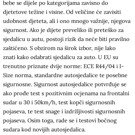
bebe se dijele po kategorijama zavisno do
djetetove težine i visine. Od veličine će zavisiti
udobnost djeteta, ali i ono mnogo važnije, njegova
sigurnost. Ako je dijete preveliko ili preteško za
sjedalicu u autu, postoji rizik da neće biti pravilno
zaštićeno. S obzirom na širok izbor, nije lako
znati kako odabrati sjedalicu za auto. U EU su
trenutno priznate dvije norme: ECE R44/04 i I-
Size norma, standardne autosjedalice te posebne
sigurnosne. Sigurnost autosjedalice potvrđuje se
ako prođe test s pozitivnim ocjenama na frontalni
sudar u 30 i 50km/h, test kopči sigurnosnih
pojaseva, te test snage i izdržljivosti sigurnosnih
pojaseva. Osim toga, rade se i testovi bočnog
sudara kod novijih autosjedalica.