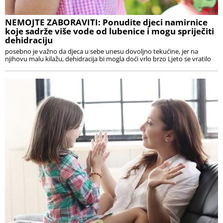
NEMOJTE ZABORAVITI: Ponudite djeci namirnice
koje sadrže više vode od lubenice i mogu spriječiti
dehidraciju
posebno je važno da djeca u sebe unesu dovoljno tekućine, jer na
njihovu malu kilažu, dehidracija bi mogla doći vrlo brzo Ljeto se vratilo