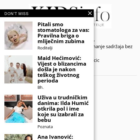
DON'T MISS
Pitali smo
stomatologa za vas:
Pravilna briga o
© 2020 - KIDSINFO.BA.
mliječnim zubima
Sva prava zadržana. Zabranjeno preuzimanje sadržaja bez
Roditelji
dozvole izdavača.
Maid Hećimović:
Developed by Amar SIjercic
Vijest o blizancima
došla je nakon
IZAŠAO JE NOVI MAGAZIN!
teškog životnog
perioda
Bh.
Uživa u trudničkim
danima: Ilda Humić
otkrila pol i ime
koje su izabrali za
bebu
Poznata
Ana Ivanović: