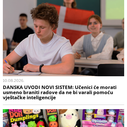
10.08.2026.
DANSKA UVODI NOVI SISTEM: Učenici će morati
usmeno braniti radove da ne bi varali pomoću
vještačke inteligencije