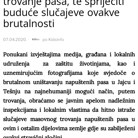
trovanje pasa, te spriječiti
buduće slučajeve ovakve
brutalnosti
07.04.2020.
po
Kidsinfo
Ponukani izvještajima medija, građana i lokalnih
udruženja za zaštitu životinjama, kao i
uznemirujućim fotografijama koje svjedoče o
brutalnom uništavanju napuštenih pasa u Jajcu i
Tešnju na najnehumaniji mogući način, putem
trovanja, obraćamo se javnim apelom nadležnim
inspekcijama i lokalnim vlastima da hitno istraže
slučajeve masovnog trovanja napuštenih pasa u
ovim i ostalim dijelovima zemlje gdje su zabilježeni
ovakvi stravični zločini.