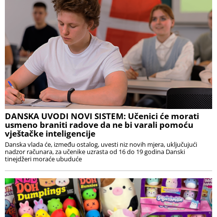
DANSKA UVODI NOVI SISTEM: Učenici će morati
usmeno braniti radove da ne bi varali pomoću
vještačke inteligencije
Danska vlada će, između ostalog, uvesti niz novih mjera, uključujući
nadzor računara, za učenike uzrasta od 16 do 19 godina Danski
tinejdžeri moraće ubuduće