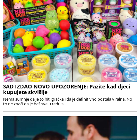
SAD IZDAO NOVO UPOZORENJE: Pazite kad djeci
kupujete skvišije
Nema sumnje da je to hit igračka i da je definitivno postala viralna. No
to ne znači da je baš sve u redu s