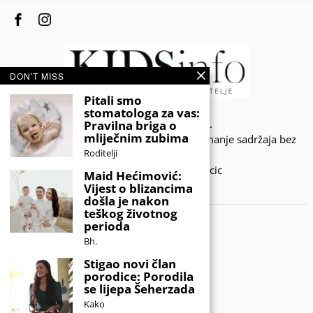
DON'T MISS
Pitali smo
stomatologa za vas:
© 2020 - KIDSINFO.BA.
Pravilna briga o
mliječnim zubima
Sva prava zadržana. Zabranjeno preuzimanje sadržaja bez
Roditelji
dozvole izdavača.
Developed by Amar SIjercic
Maid Hećimović:
Vijest o blizancima
IZAŠAO JE NOVI MAGAZIN!
došla je nakon
teškog životnog
perioda
Bh.
Stigao novi član
porodice: Porodila
se lijepa Šeherzada
Kako