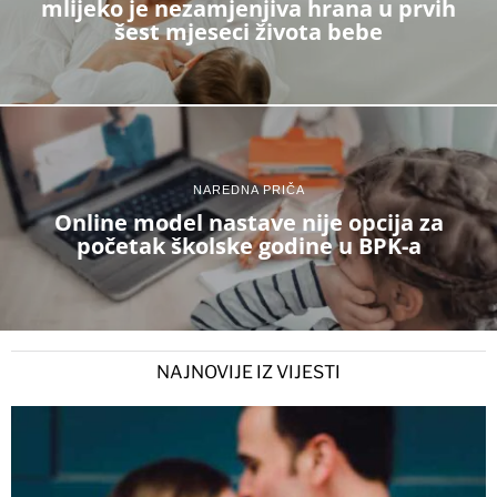
mlijeko je nezamjenjiva hrana u prvih
šest mjeseci života bebe
NAREDNA PRIČA
Online model nastave nije opcija za
početak školske godine u BPK-a
NAJNOVIJE IZ VIJESTI