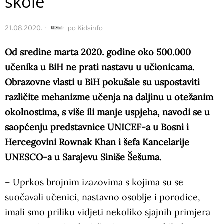
škole
21.08.2020.
po
Kidsinfo
Od sredine marta 2020. godine oko 500.000
učenika u BiH ne prati nastavu u učionicama.
Obrazovne vlasti u BiH pokušale su uspostaviti
različite mehanizme učenja na daljinu u otežanim
okolnostima, s više ili manje uspjeha, navodi se u
saopćenju predstavnice UNICEF-a u Bosni i
Hercegovini Rownak Khan i šefa Kancelarije
UNESCO-a u Sarajevu Siniše Šešuma.
– Uprkos brojnim izazovima s kojima su se
suočavali učenici, nastavno osoblje i porodice,
imali smo priliku vidjeti nekoliko sjajnih primjera