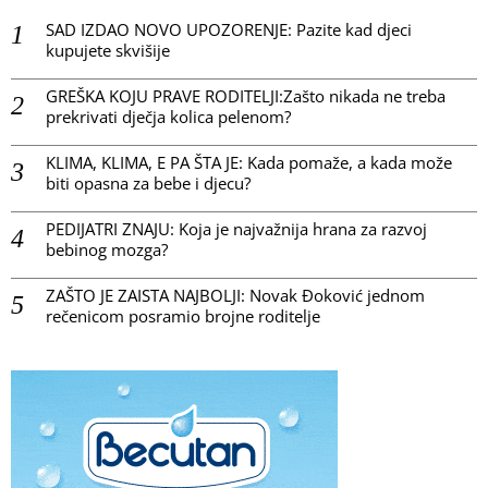
SAD IZDAO NOVO UPOZORENJE: Pazite kad djeci
kupujete skvišije
GREŠKA KOJU PRAVE RODITELJI:Zašto nikada ne treba
prekrivati dječja kolica pelenom?
KLIMA, KLIMA, E PA ŠTA JE: Kada pomaže, a kada može
biti opasna za bebe i djecu?
PEDIJATRI ZNAJU: Koja je najvažnija hrana za razvoj
bebinog mozga?
ZAŠTO JE ZAISTA NAJBOLJI: Novak Đoković jednom
rečenicom posramio brojne roditelje