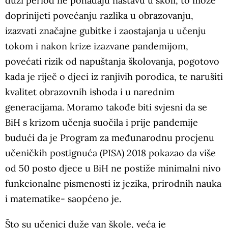
duži period ne pohađaju nastavu u školi, to može
doprinijeti povećanju razlika u obrazovanju,
izazvati značajne gubitke i zaostajanja u učenju
tokom i nakon krize izazvane pandemijom,
povećati rizik od napuštanja školovanja, pogotovo
kada je riječ o djeci iz ranjivih porodica, te narušiti
kvalitet obrazovnih ishoda i u narednim
generacijama. Moramo takođe biti svjesni da se
BiH s krizom učenja suočila i prije pandemije
budući da je Program za međunarodnu procjenu
učeničkih postignuća (PISA) 2018 pokazao da više
od 50 posto djece u BiH ne postiže minimalni nivo
funkcionalne pismenosti iz jezika, prirodnih nauka
i matematike- saopćeno je.
Što su učenici duže van škole, veća je