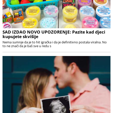
SAD IZDAO NOVO UPOZORENJE: Pazite kad djeci
kupujete skvišije
Nema sumnje da je to hit igračka i da je definitivno postala viralna. No
to ne znači da je baš sve u redu s