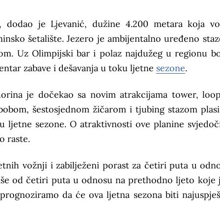
e, dodao je Ljevanić, dužine 4.200 metara koja v
aninsko šetalište. Jezero je ambijentalno uređeno sta
lom. Uz Olimpijski bar i polaz najdužeg u regionu b
entar zabave i dešavanja u toku ljetne
sezone
.
horina je dočekao sa novim atrakcijama tower, loop
 bobom, šestosjednom žičarom i tjubing stazom plasi
ku ljetne sezone. O atraktivnosti ove planine svjedoči
o raste.
tnih vožnji i zabilježeni porast za četiri puta u odn
e od četiri puta u odnosu na prethodno ljeto koje j
rognoziramo da će ova ljetna sezona biti najuspješ