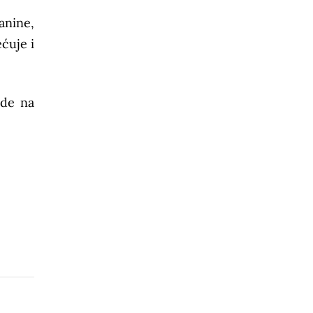
anine,
ćuje i
ode na