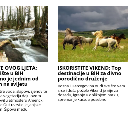
TE OVOG LJETA:
ISKORISTITE VIKEND: Top
ište u BiH
destinacije u BiH za divno
no je jednim od
porodično druženje
h na svijetu
Bosna i Hercegovina nudi sve što vam
srce i duša požele Vikend je nije za
tra voda, slapovi, sjenovite
dosadu, igranje u obližnjem parku,
ta vegetacija daju ovom
spremanje kuće, a posebno
ovitu atmosferu Američki
 Out uvrstio je Janjske
ini Šipova među