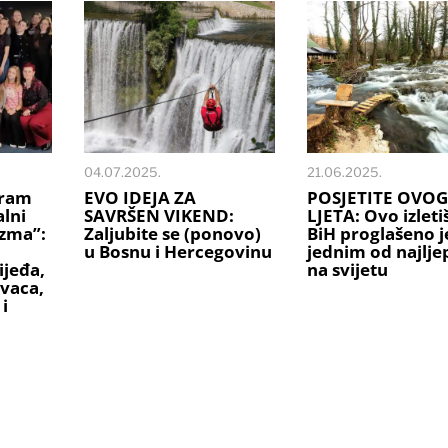
04.07.2025.
21.06.2025.
gram
EVO IDEJA ZA
POSJETITE OVOG
alni
SAVRŠEN VIKEND:
LJETA: Ovo izleti
zma”:
Zaljubite se (ponovo)
BiH proglašeno j
u Bosnu i Hercegovinu
jednim od najlje
ijeđa,
na svijetu
ovaca,
i