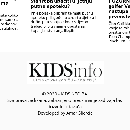
Šta treba ubaciti u ljetnju
POZORNIC
rema
putnu apoteku?
golfer V
nastupa 
Prije polaska pripremite malu putnu
nate koliko
prvenstv
apoteku prilagođenu uzrastu djeteta i
i ne samo za
dužini putovanja Odmor s djecom
Član Golf kl
oroskopski
trebao bi biti vrijeme opuštanja,
Vanja Miral
atibilnost i
kupanja i stvaranja lijepih
prestižnom t
Teen Champ
Pinehurstu. 
© 2020 - KIDSINFO.BA.
Sva prava zadržana. Zabranjeno preuzimanje sadržaja bez
dozvole izdavača.
Developed by Amar SIjercic