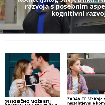
razvoja s posebnim asp
kognitivni razvo
ZABAVITE SE: Koje s
(NE)OBIČNO MOŽE BITI
najzahtjevnije kom