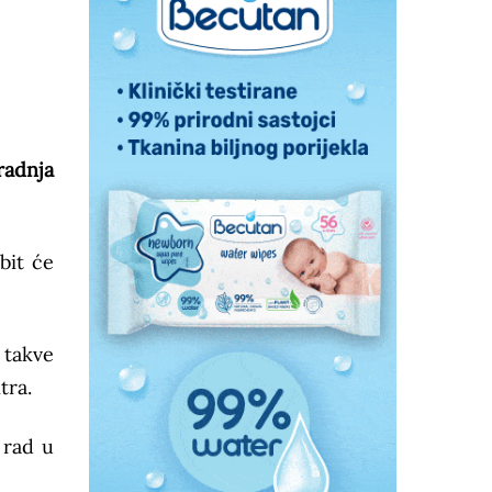
radnja
bit će
 takve
tra.
 rad u