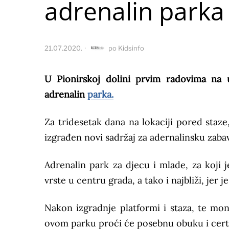
adrenalin parka
21.07.2020.
po
Kidsinfo
U Pionirskoj dolini prvim radovima na u
adrenalin
parka.
Za tridesetak dana na lokaciji pored staze
izgrađen novi sadržaj za adernalinsku zabav
Adrenalin park za djecu i mlade, za koji j
vrste u centru grada, a tako i najbliži, jer
Nakon izgradnje platformi i staza, te mo
ovom parku proći će posebnu obuku i certi