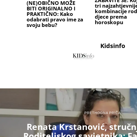
ZABAVITE SE: Ko
(NE)OBIČNO MOŽE
tri najzahtjevnij
BITI ORIGINALNO I
kombinacije rodi
PRAKTIČNO: Kako
djece prema
odabrati pravo ime za
horoskopu
svoju bebu?
Kidsinfo
PRETHODNA PRIČA
Renata Krstanović, stručn
Roditeljskog savjetnika: Fa