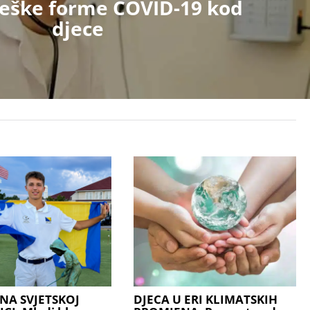
 teške forme COVID-19 kod
djece
NA SVJETSKOJ
DJECA U ERI KLIMATSKIH