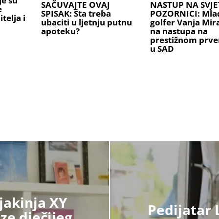
je su
SAČUVAJTE OVAJ
NASTUP NA SVJE
e
SPISAK: Šta treba
POZORNICI: Mlad
telja i
ubaciti u ljetnju putnu
golfer Vanja Mi
apoteku?
na nastupa na
prestižnom prve
u SAD
jakinja XY
Pedijatar 
ze dječijeg