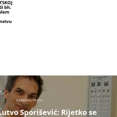
TSKOJ
i bh.
ralem
nstvu
NAREDNA PRIČA
Lutvo Sporišević: Rijetko se