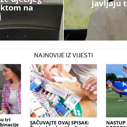
javljaju
ektom na
j
NAJNOVIJE IZ VIJESTI
u tri
SAČUVAJTE OVAJ SPISAK:
NASTUP 
binacije