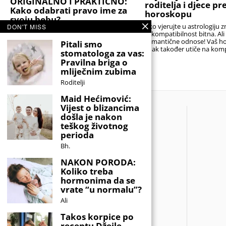
ORIGINALNO I PRAKTIČNO:
roditelja i djece p
Kako odabrati pravo ime za
horoskopu
svoju bebu?
Ako vjerujte u astrologiju z
DON'T MISS
Stručnjaci podsjećaju da je najbolji izbor
je kompatibilnost bitna. Al
onaj koji će djetetu biti prednost, a ne
romantične odnose! Vaš h
Pitali smo
teret. Idealno ime nije nužno ono koje
znak također utiče na komp
stomatologa za vas:
nitko drugi nema,
sa
Pravilna briga o
mliječnim zubima
Roditelji
Maid Hećimović:
Vijest o blizancima
došla je nakon
teškog životnog
perioda
Bh.
NAKON PORODA:
Koliko treba
hormonima da se
vrate “u normalu”?
Ali
Takos korpice po
receptu Džejle