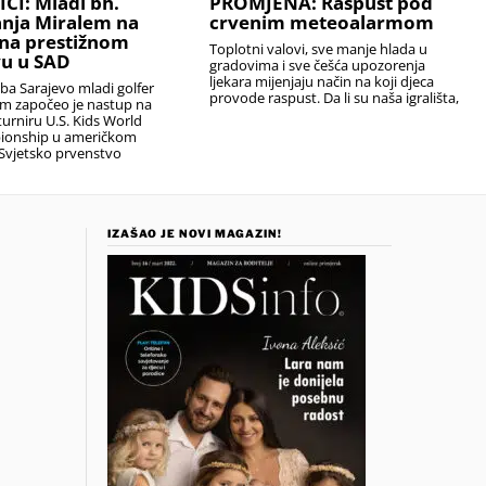
I: Mladi bh.
PROMJENA: Raspust pod
anja Miralem na
crvenim meteoalarmom
na prestižnom
Toplotni valovi, sve manje hlada u
u u SAD
gradovima i sve češća upozorenja
ljekara mijenjaju način na koji djeca
uba Sarajevo mladi golfer
provode raspust. Da li su naša igrališta,
em započeo je nastup na
urniru U.S. Kids World
ionship u američkom
Svjetsko prvenstvo
IZAŠAO JE NOVI MAGAZIN!