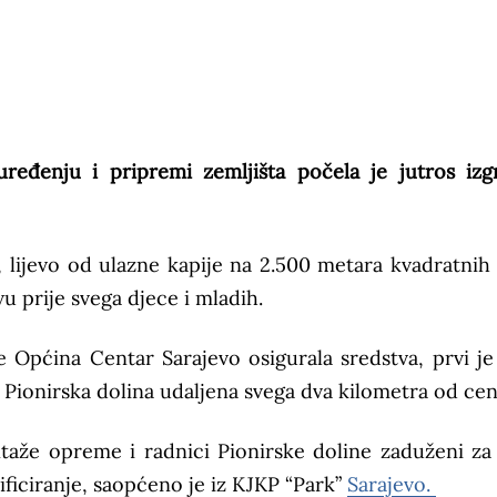
ređenju i pripremi zemljišta počela je jutros izg
, lijevo od ulazne kapije na 2.500 metara kvadratnih 
u prije svega djece i mladih.
e Općina Centar Sarajevo osigurala sredstva, prvi je
 je Pionirska dolina udaljena svega dva kilometra od cen
ntaže opreme i radnici Pionirske doline zaduženi za
ficiranje, saopćeno je iz KJKP “Park”
Sarajevo.