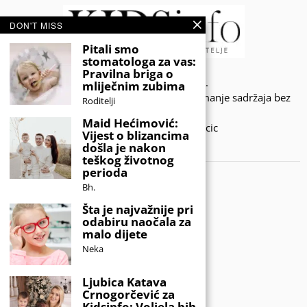
DON'T MISS
Pitali smo
stomatologa za vas:
Pravilna briga o
© 2020 - KIDSINFO.BA.
mliječnim zubima
Sva prava zadržana. Zabranjeno preuzimanje sadržaja bez
Roditelji
dozvole izdavača.
Maid Hećimović:
Developed by Amar SIjercic
Vijest o blizancima
došla je nakon
IZAŠAO JE NOVI MAGAZIN!
teškog životnog
perioda
Bh.
Šta je najvažnije pri
odabiru naočala za
malo dijete
Neka
Ljubica Katava
Crnogorčević za
Kidsinfo: Voljela bih