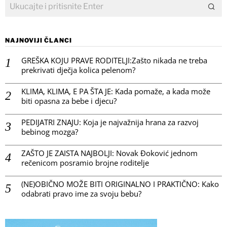
NAJNOVIJI ČLANCI
GREŠKA KOJU PRAVE RODITELJI:Zašto nikada ne treba
prekrivati dječja kolica pelenom?
KLIMA, KLIMA, E PA ŠTA JE: Kada pomaže, a kada može
biti opasna za bebe i djecu?
PEDIJATRI ZNAJU: Koja je najvažnija hrana za razvoj
bebinog mozga?
ZAŠTO JE ZAISTA NAJBOLJI: Novak Đoković jednom
rečenicom posramio brojne roditelje
(NE)OBIČNO MOŽE BITI ORIGINALNO I PRAKTIČNO: Kako
odabrati pravo ime za svoju bebu?