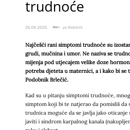
trudnoće
26.06.2020.
po
Kidsinfo
Najčešći rani simptomi trudnoće su izostan
grudi, mučnina i umor. Ne naziva se trudn
mijenja pod utjecajem velike doze hormona
potreba djeteta u maternici, a i kako bi se 
Podobnik Brlečić.
Kad su u pitanju simptomi trudnoće, mnoge
simptom koji bi te natjerao da pomisliš da
trudnica moguće da se javlja jako oticanje
javiti i sindrom karpalnog kanala (nakuplje