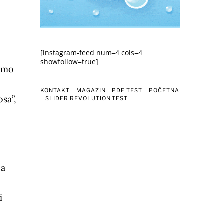
[instagram-feed num=4 cols=4
showfollow=true]
samo
KONTAKT
MAGAZIN
PDF TEST
POČETNA
osa”,
SLIDER REVOLUTION TEST
ća
i