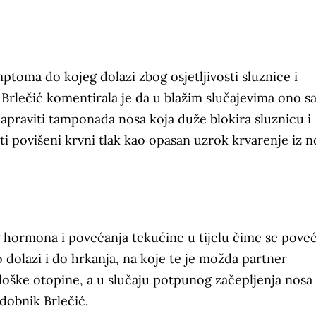
ptoma do kojeg dolazi zbog osjetljivosti sluznice i
 Brlečić komentirala je da u blažim slučajevima ono 
napraviti tamponada nosa koja duže blokira sluznicu i
ti povišeni krvni tlak kao opasan uzrok krvarenje iz n
g hormona i povećanja tekućine u tijelu čime se pove
o dolazi i do hrkanja, na koje te je možda partner
oške otopine, a u slučaju potpunog začepljenja nosa 
dobnik Brlečić.