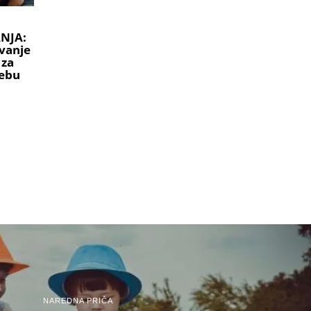
NJA:
vanje
 za
ebu
NAREDNA PRIČA