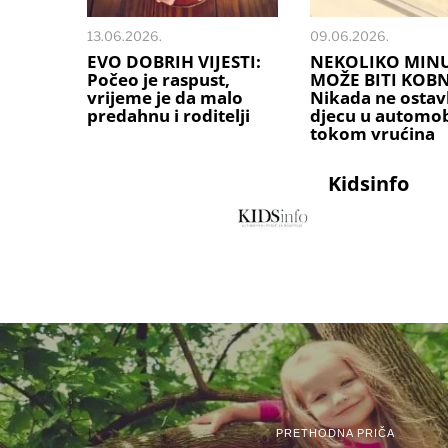
13.06.2026.
09.06.2026.
EVO DOBRIH VIJESTI:
NEKOLIKO MIN
Počeo je raspust,
MOŽE BITI KOB
vrijeme je da malo
Nikada ne ostavl
predahnu i roditelji
djecu u automob
tokom vrućina
Kidsinfo
PRETHODNA PRIČA