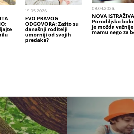
09.04.2026.
19.05.2026.
NOVA ISTRAŽIVA
UTA
EVO PRAVOG
Porodiljsko bolo
NO:
ODGOVORA: Zašto su
je možda važnije
jajte
današnji roditelji
mamu nego za b
ilu
umorniji od svojih
predaka?