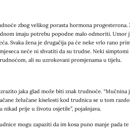
trudnoće zbog velikog porasta hormona progesterona.
djednom imaju potrebu popodne malo odmoriti. Umor 
ća. Svaka žena je drugačija pa će neke vrlo rano primi
jeseca neće ni shvatiti da su trudne. Neki simptomi 
trudnoćom, ali su uzrokovani promjenama u tijelu.
izrazito jaka glad može biti znak trudnoće. “Mučnina 
čane želučane kiselosti kod trudnica se u tom razdo
su nikad prije u životu osjetile”, pojašnjava.
udnice mogu zapaziti da im kosa puno manje pada te 