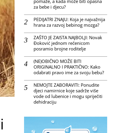
pomaže, a kada može biti opasna
za bebe i djecu?
PEDIJATRI ZNAJU: Koja je najvažnija
hrana za razvoj bebinog mozga?
ZAŠTO JE ZAISTA NAJBOLJI: Novak
Đoković jednom rečenicom
posramio brojne roditelje
(NE)OBIČNO MOŽE BITI
ORIGINALNO I PRAKTIČNO: Kako
odabrati pravo ime za svoju bebu?
NEMOJTE ZABORAVITI: Ponudite
djeci namirnice koje sadrže više
vode od lubenice i mogu spriječiti
dehidraciju
i