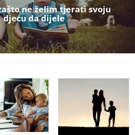
zašto ne želim tjerati svoju
djecu da dijele