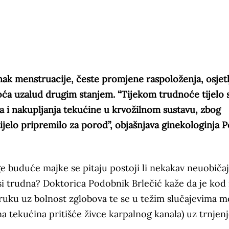
ak menstruacije, česte promjene raspoloženja, osjetl
oća uzalud drugim stanjem. “Tijekom trudnoće tijelo 
 i nakupljanja tekućine u krvožilnom sustavu, zbog
tijelo pripremilo za porod”, objašnjava ginekologinja P
 buduće majke se pitaju postoji li nekakav neuobičaj
 si trudna? Doktorica Podobnik Brlečić kaže da je kod
 ruku uz bolnost zglobova te se u težim slučajevima 
na tekućina pritišće živce karpalnog kanala) uz trnjen