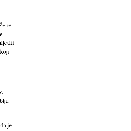
 Žene
je
jetiti
koji
je
blju
da je