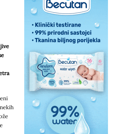
jive
se
etra
eni
 nekih
može
je