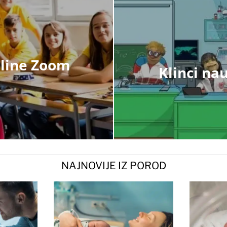
nline Zoom
Klinci nau
NAJNOVIJE IZ POROD