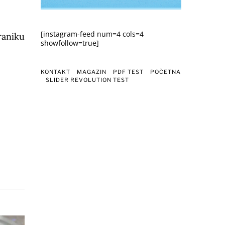
[instagram-feed num=4 cols=4
raniku
showfollow=true]
KONTAKT
MAGAZIN
PDF TEST
POČETNA
SLIDER REVOLUTION TEST