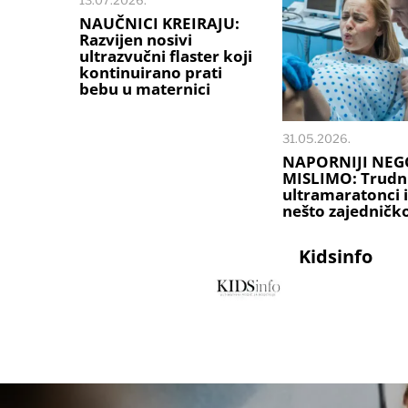
NAUČNICI KREIRAJU:
Razvijen nosivi
ultrazvučni flaster koji
kontinuirano prati
bebu u maternici
31.05.2026.
NAPORNIJI NEG
MISLIMO: Trudni
ultramaratonci 
nešto zajedničk
Kidsinfo