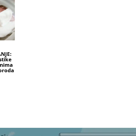
NJE:
stike
onima
oroda