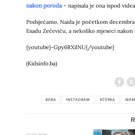
nakon poroda
– napisala je ona ispod vide
Podsjećamo, Naida je početkom decembra 
Esadu Zečeviću, a nekoliko mjeseci nakon 
{youtube}-Gpy6RXilNU{/youtube}
(Kidsinfo.ba)
BEBA
INSTAGRAM
KĆERKA
MAM
R
13.07.2026.