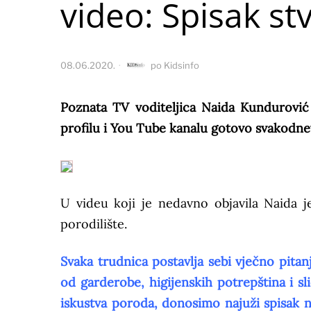
video: Spisak stv
08.06.2020.
po
Kidsinfo
Poznata TV voditeljica Naida Kundurovi
profilu i You Tube kanalu gotovo svakodnev
U videu koji je nedavno objavila Naida 
porodilište.
Svaka trudnica postavlja sebi vječno pitan
od garderobe, higijenskih potrepština i s
iskustva poroda, donosimo najuži spisak n