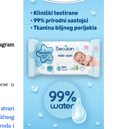
tagram
nese u
stvari
ličnog
roda i