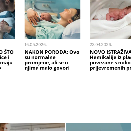
16.05.2026.
23.04.2026.
O ŠTO
NAKON PORODA: Ovo
NOVO ISTRAŽIVA
ce i
su normalne
Hemikalije iz pla
imaju
promjene, ali se o
povezane s mili
o
njima malo govori
prijevremenih p