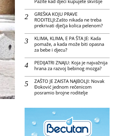
Pazite kad djeci kupujete skvišije
GREŠKA KOJU PRAVE
RODITELJI:Zašto nikada ne treba
prekrivati dječja kolica pelenom?
KLIMA, KLIMA, E PA ŠTA JE: Kada
pomaže, a kada može biti opasna
za bebe i djecu?
PEDIJATRI ZNAJU: Koja je najvažnija
hrana za razvoj bebinog mozga?
ZAŠTO JE ZAISTA NAJBOLJI: Novak
Đoković jednom rečenicom
posramio brojne roditelje