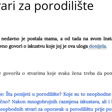
ari za porodilište
ć nedavno je postala mama, a od tada na svom Ins
no govori o iskustvu koje joj je ova uloga
donijela.
je govorila o stvarima koje svaka žena treba da po
je: Šta ponijeti u porodilište? Koje su to neophodne 
lično? Nakon mnogobrojnih razmjena iskustava, ali i 
eophodnih stvari za oporavak u porodilištu prije po