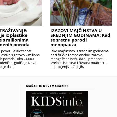
TRAŽIVANJE:
IZAZOVI MAJČINSTVA U
e iz plastike
SREDNJIM GODINAMA: Kad
 s milionima
se sretnu porod i
emenih poroda
menopauza
 povezuje izloženost
Iako majčinstvo u srednjim godinama
plastike s gotovo 2 miliona
nosi fizičke i emocionalne izazove,
h poroda i oko 74.000
mnoge žene ističu da su prednosti –
ođenčadi godišnje Nova
zrelost, iskustvo i životna mudrost –
zuje da bi
neprocjenjive. Za njih,
IZAŠAO JE NOVI MAGAZIN!