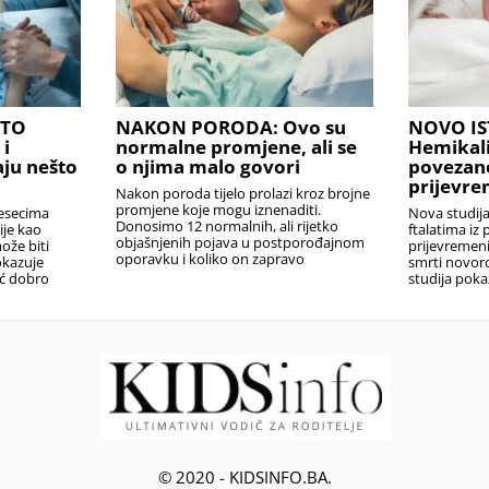
ŠTO
NAKON PORODA: Ovo su
NOVO IS
 i
normalne promjene, ali se
Hemikalij
ju nešto
o njima malo govori
povezane
prijevr
Nakon poroda tijelo prolazi kroz brojne
promjene koje mogu iznenaditi.
jesecima
Nova studija
Donosimo 12 normalnih, ali rijetko
ije kao
ftalatima iz 
objašnjenih pojava u postporođajnom
ože biti
prijevremeni
oporavku i koliko on zapravo
okazuje
smrti novor
eć dobro
studija poka
© 2020 - KIDSINFO.BA.