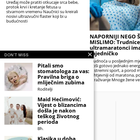
Uređaj može pratiti otkucaje srca bebe,
protok krvi i kretanje fetusa u
stvarnom vremenu Naučnici su kreirali
nosivi ultrazvučni flaster koji bi u
budućnosti
NAPORNIJI NEGO 
MISLIMO: Trudnice
ultramaratonci ima
zajedničko
DON'T MISS
Trudnoća u posljednjim m
Pitali smo
troši gotovo jednako energ
stomatologa za vas:
ekstremni sport, a porod m
zahtjevniji od maratona, p
Pravilna briga o
istraživanje Mnoge žene v
mliječnim zubima
Roditelji
Maid Hećimović:
Vijest o blizancima
došla je nakon
teškog životnog
perioda
Bh.
Klasika u doba