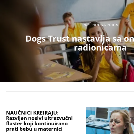
PRETHODNA PRIČA
Dogs Trust nastavlja sa o
radionicama
NAUČNICI KREIRAJU:
Razvijen nosivi ultrazvučni
flaster koji kontinuirano
prati bebu u maternici