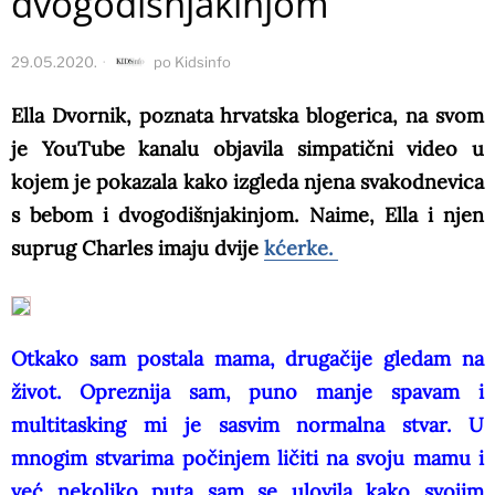
dvogodišnjakinjom
29.05.2020.
po
Kidsinfo
Ella Dvornik, poznata hrvatska blogerica, na svom
je YouTube kanalu objavila simpatični video u
kojem je pokazala kako izgleda njena svakodnevica
s bebom i dvogodišnjakinjom. Naime, Ella i njen
suprug Charles imaju dvije
kćerke.
Otkako sam postala mama, drugačije gledam na
život. Opreznija sam, puno manje spavam i
multitasking mi je sasvim normalna stvar. U
mnogim stvarima počinjem ličiti na svoju mamu i
već nekoliko puta sam se ulovila kako svojim