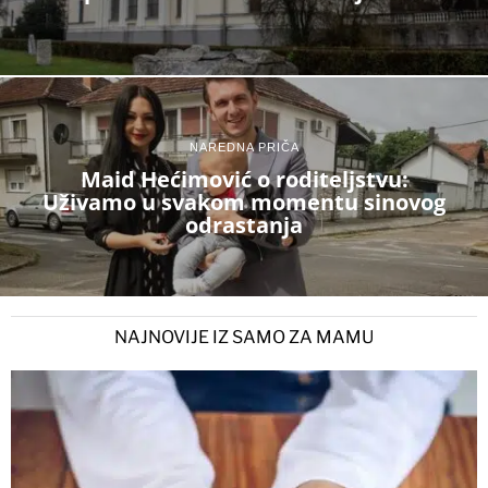
NAREDNA PRIČA
Maid Hećimović o roditeljstvu:
Uživamo u svakom momentu sinovog
odrastanja
NAJNOVIJE IZ SAMO ZA MAMU