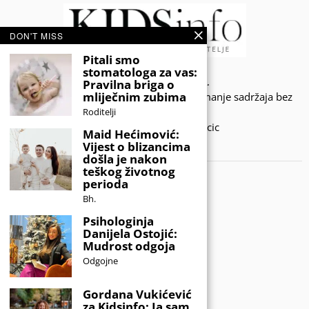
DON'T MISS
Pitali smo
stomatologa za vas:
© 2020 - KIDSINFO.BA.
Pravilna briga o
mliječnim zubima
Sva prava zadržana. Zabranjeno preuzimanje sadržaja bez
dozvole izdavača.
Roditelji
Developed by Amar SIjercic
Maid Hećimović:
Vijest o blizancima
IZAŠAO JE NOVI MAGAZIN!
došla je nakon
teškog životnog
perioda
Bh.
Psihologinja
Danijela Ostojić:
Mudrost odgoja
Odgojne
Gordana Vukićević
za Kidsinfo: Ja sam