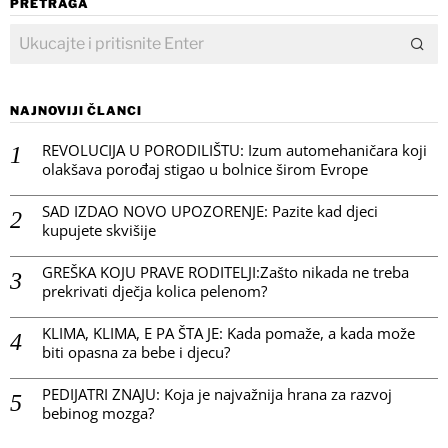
PRETRAGA
NAJNOVIJI ČLANCI
REVOLUCIJA U PORODILIŠTU: Izum automehaničara koji
olakšava porođaj stigao u bolnice širom Evrope
SAD IZDAO NOVO UPOZORENJE: Pazite kad djeci
kupujete skvišije
GREŠKA KOJU PRAVE RODITELJI:Zašto nikada ne treba
prekrivati dječja kolica pelenom?
KLIMA, KLIMA, E PA ŠTA JE: Kada pomaže, a kada može
biti opasna za bebe i djecu?
PEDIJATRI ZNAJU: Koja je najvažnija hrana za razvoj
bebinog mozga?