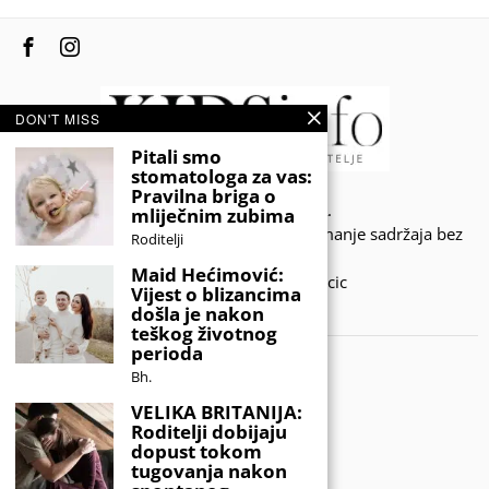
DON'T MISS
Pitali smo
stomatologa za vas:
Pravilna briga o
© 2020 - KIDSINFO.BA.
mliječnim zubima
Sva prava zadržana. Zabranjeno preuzimanje sadržaja bez
Roditelji
dozvole izdavača.
Maid Hećimović:
Developed by Amar SIjercic
Vijest o blizancima
došla je nakon
IZAŠAO JE NOVI MAGAZIN!
teškog životnog
perioda
Bh.
VELIKA BRITANIJA:
Roditelji dobijaju
dopust tokom
tugovanja nakon