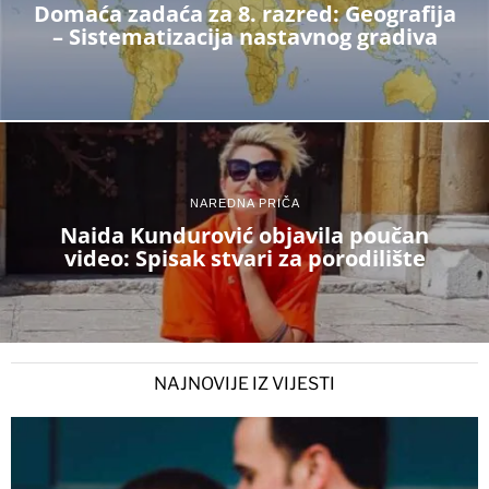
Domaća zadaća za 8. razred: Geografija
– Sistematizacija nastavnog gradiva
NAREDNA PRIČA
Naida Kundurović objavila poučan
video: Spisak stvari za porodilište
NAJNOVIJE IZ VIJESTI