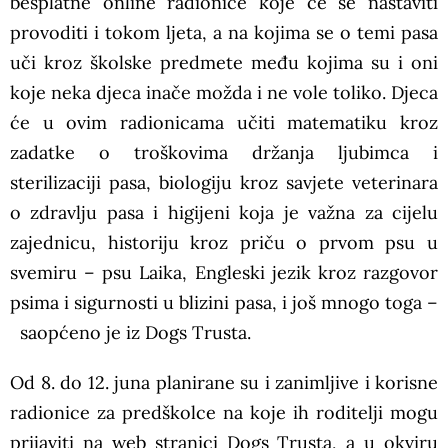
besplatne online radionice koje će se nastaviti
provoditi i tokom ljeta, a na kojima se o temi pasa
uči kroz školske predmete među kojima su i oni
koje neka djeca inače možda i ne vole toliko. Djeca
će u ovim radionicama učiti matematiku kroz
zadatke o troškovima držanja ljubimca i
sterilizaciji pasa, biologiju kroz savjete veterinara
o zdravlju pasa i higijeni koja je važna za cijelu
zajednicu, historiju kroz priču o prvom psu u
svemiru – psu Laika, Engleski jezik kroz razgovor
psima i sigurnosti u blizini pasa, i još mnogo toga –
saopćeno je iz Dogs Trusta.
Od 8. do 12. juna planirane su i zanimljive i korisne
radionice za predškolce na koje ih roditelji mogu
prijaviti na web stranici Dogs Trusta, a u okviru