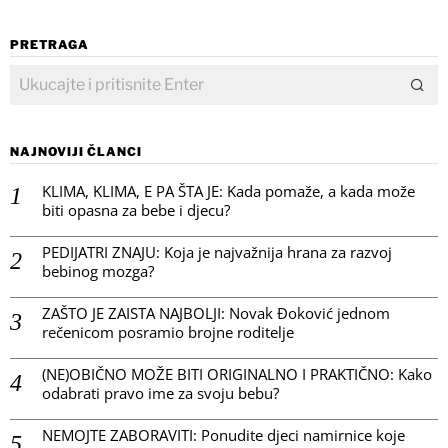
PRETRAGA
NAJNOVIJI ČLANCI
KLIMA, KLIMA, E PA ŠTA JE: Kada pomaže, a kada može
biti opasna za bebe i djecu?
PEDIJATRI ZNAJU: Koja je najvažnija hrana za razvoj
bebinog mozga?
ZAŠTO JE ZAISTA NAJBOLJI: Novak Đoković jednom
rečenicom posramio brojne roditelje
(NE)OBIČNO MOŽE BITI ORIGINALNO I PRAKTIČNO: Kako
odabrati pravo ime za svoju bebu?
NEMOJTE ZABORAVITI: Ponudite djeci namirnice koje