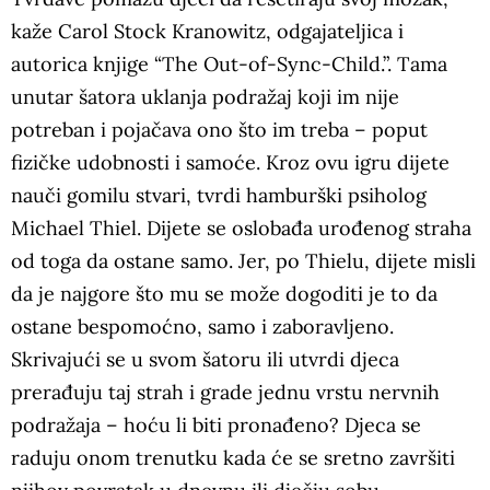
kaže Carol Stock Kranowitz, odgajateljica i
autorica knjige “The Out-of-Sync-Child.”. Tama
unutar šatora uklanja podražaj koji im nije
potreban i pojačava ono što im treba – poput
fizičke udobnosti i samoće. Kroz ovu igru dijete
nauči gomilu stvari, tvrdi hamburški psiholog
Michael Thiel. Dijete se oslobađa urođenog straha
od toga da ostane samo. Jer, po Thielu, dijete misli
da je najgore što mu se može dogoditi je to da
ostane bespomoćno, samo i zaboravljeno.
Skrivajući se u svom šatoru ili utvrdi djeca
prerađuju taj strah i grade jednu vrstu nervnih
podražaja – hoću li biti pronađeno? Djeca se
raduju onom trenutku kada će se sretno završiti