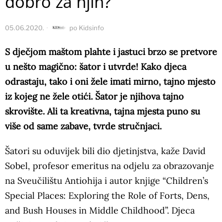
dobro za njih?
05.06.2020.
po
Kidsinfo
S dječjom maštom plahte i jastuci brzo se pretvore
u nešto magično: šator i utvrde! Kako djeca
odrastaju, tako i oni žele imati mirno, tajno mjesto
iz kojeg ne žele otići. Šator je njihova tajno
skrovište. Ali ta kreativna, tajna mjesta puno su
više od same zabave, tvrde stručnjaci.
Šatori su oduvijek bili dio djetinjstva, kaže David
Sobel, profesor emeritus na odjelu za obrazovanje
na Sveučilištu Antiohija i autor knjige “Children’s
Special Places: Exploring the Role of Forts, Dens,
and Bush Houses in Middle Childhood”. Djeca