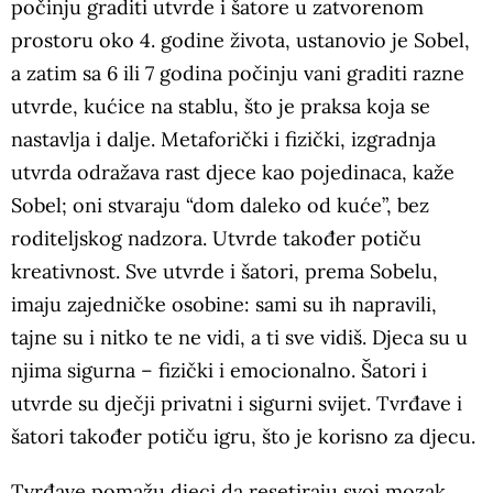
počinju graditi utvrde i šatore u zatvorenom
prostoru oko 4. godine života, ustanovio je Sobel,
a zatim sa 6 ili 7 godina počinju vani graditi razne
utvrde, kućice na stablu, što je praksa koja se
nastavlja i dalje. Metaforički i fizički, izgradnja
utvrda odražava rast djece kao pojedinaca, kaže
Sobel; oni stvaraju “dom daleko od kuće”, bez
roditeljskog nadzora. Utvrde također potiču
kreativnost. Sve utvrde i šatori, prema Sobelu,
imaju zajedničke osobine: sami su ih napravili,
tajne su i nitko te ne vidi, a ti sve vidiš. Djeca su u
njima sigurna – fizički i emocionalno. Šatori i
utvrde su dječji privatni i sigurni svijet. Tvrđave i
šatori također potiču igru, što je korisno za djecu.
Tvrđave pomažu djeci da resetiraju svoj mozak,