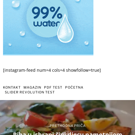
[instagram-feed num=4 cols=4 showfollow=true]
KONTAKT
MAGAZIN
PDF TEST
POČETNA
SLIDER REVOLUTION TEST
PRETHODNA PRIČA
Riba u ishrani čini djecu pametnijom