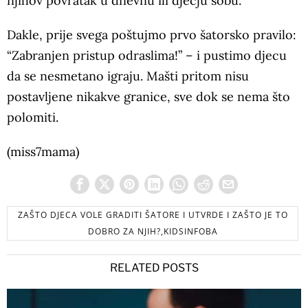
njihov povratak u dnevnu ili dječju sobu.
Dakle, prije svega poštujmo prvo šatorsko pravilo:
“Zabranjen pristup odraslima!” – i pustimo djecu
da se nesmetano igraju. Mašti pritom nisu
postavljene nikakve granice, sve dok se nema što
polomiti.
(miss7mama)
ZAŠTO DJECA VOLE GRADITI ŠATORE I UTVRDE I ZAŠTO JE TO
DOBRO ZA NJIH?,KIDSINFOBA
RELATED POSTS