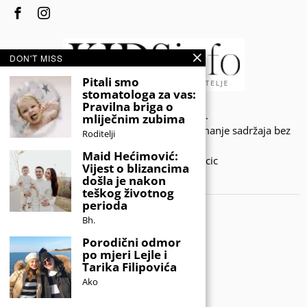
DON'T MISS
Pitali smo
stomatologa za vas:
Pravilna briga o
© 2020 - KIDSINFO.BA.
mliječnim zubima
Sva prava zadržana. Zabranjeno preuzimanje sadržaja bez
Roditelji
dozvole izdavača.
Maid Hećimović:
Developed by Amar SIjercic
Vijest o blizancima
došla je nakon
IZAŠAO JE NOVI MAGAZIN!
teškog životnog
perioda
Bh.
Porodični odmor
po mjeri Lejle i
Tarika Filipovića
Ako