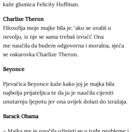
kaže glumica Felicity Huffman.
Charlize Theron
Filozofija moje majke bila je: ‘ako se uvališ u
nevolju, iz nje se sama trebaš izvući’. Ona
me naučila da budem odgovorna i moralna, sjeća
se oskarovka Charlize Theron.
Beyonce
Pjevačica Beyonce kaže kako joj je majka bila
najbolja prijateljica te da ju je naučila cijeniti
unutarnju ljepotu jer ona uvijek dolazi do izražaja.
Barack Obama
– Majka me je naučila uživjeti se u tuđe probleme i