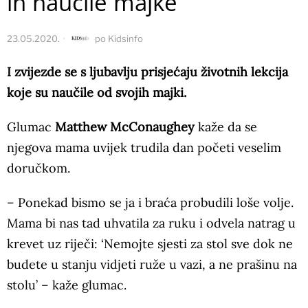
ih naučile majke
23.05.2020.
po
Kidsinfo
I zvijezde se s ljubavlju prisjećaju životnih lekcija
koje su naučile od svojih majki.
Glumac
Matthew McConaughey
kaže da se
njegova mama uvijek trudila dan početi veselim
doručkom.
– Ponekad bismo se ja i braća probudili loše volje.
Mama bi nas tad uhvatila za ruku i odvela natrag u
krevet uz riječi: ‘Nemojte sjesti za stol sve dok ne
budete u stanju vidjeti ruže u vazi, a ne prašinu na
stolu’ – kaže glumac.