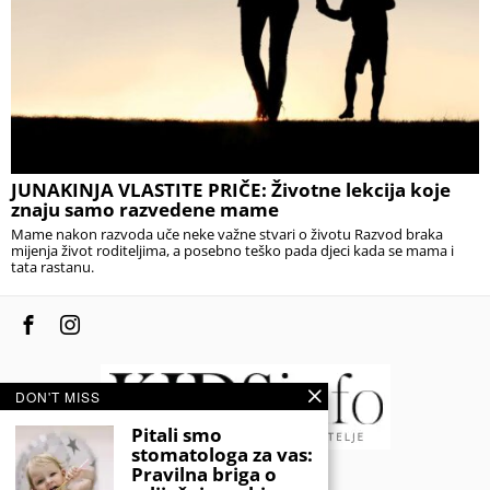
JUNAKINJA VLASTITE PRIČE: Životne lekcija koje
znaju samo razvedene mame
Mame nakon razvoda uče neke važne stvari o životu Razvod braka
mijenja život roditeljima, a posebno teško pada djeci kada se mama i
tata rastanu.
DON'T MISS
Pitali smo
stomatologa za vas:
Pravilna briga o
© 2020 - KIDSINFO.BA.