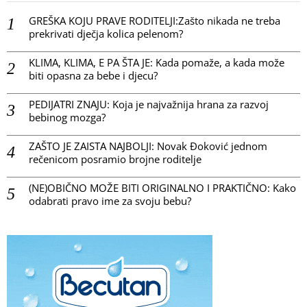
GREŠKA KOJU PRAVE RODITELJI:Zašto nikada ne treba
prekrivati dječja kolica pelenom?
KLIMA, KLIMA, E PA ŠTA JE: Kada pomaže, a kada može
biti opasna za bebe i djecu?
PEDIJATRI ZNAJU: Koja je najvažnija hrana za razvoj
bebinog mozga?
ZAŠTO JE ZAISTA NAJBOLJI: Novak Đoković jednom
rečenicom posramio brojne roditelje
(NE)OBIČNO MOŽE BITI ORIGINALNO I PRAKTIČNO: Kako
odabrati pravo ime za svoju bebu?